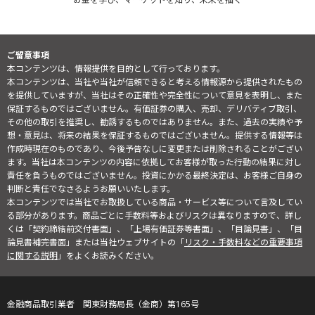
ご留意事項
本コンテンツは、情報提供を目的として行っております。
本コンテンツは、当社や当社が信頼できると考える情報源から提供されたもの
を提供していますが、当社はその正確性や完全性について意見を表明し、また
保証するものではございません。有価証券の購入、売却、デリバティブ取引、
その他の取引を推奨し、勧誘するものではありません。また、過去の実績や予
想・意見は、将来の結果を保証するものではございません。提供する情報等は
作成時現在のものであり、今後予告なしに変更または削除されることがござい
ます。当社は本コンテンツの内容に依拠してお客様が取った行動の結果に対し
責任を負うものではございません。投資にかかる最終決定は、お客様ご自身の
判断と責任でなさるようお願いいたします。
本コンテンツでは当社でお取扱している商品・サービス等について言及してい
る部分があります。商品ごとに手数料等およびリスクは異なりますので、詳し
くは「契約締結前交付書面」、「上場有価証券等書面」、「目論見書」、「目
論見書補完書面」または当社ウェブサイトの「
リスク・手数料などの重要事項
に関する説明
」をよくお読みください。
金融商品取引業者 関東財務局長（金商）第165号