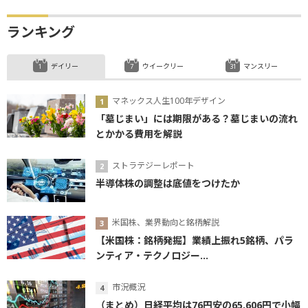
ランキング
デイリー
ウイークリー
マンスリー
マネックス人生100年デザイン
「墓じまい」には期限がある？墓じまいの流れ
とかかる費用を解説
ストラテジーレポート
半導体株の調整は底値をつけたか
米国株、業界動向と銘柄解説
【米国株：銘柄発掘】業績上振れ5銘柄、パラ
ンティア・テクノロジー...
市況概況
（まとめ）日経平均は76円安の65,606円で小幅