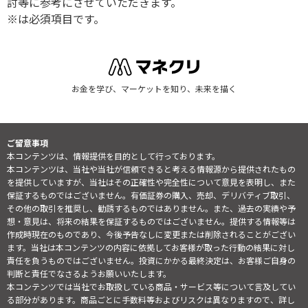
討等に参考にさせていただきます。
※は必須項目です。
お金を学び、マーケットを知り、未来を描く
ご留意事項
本コンテンツは、情報提供を目的として行っております。
本コンテンツは、当社や当社が信頼できると考える情報源から提供されたもの
を提供していますが、当社はその正確性や完全性について意見を表明し、また
保証するものではございません。有価証券の購入、売却、デリバティブ取引、
その他の取引を推奨し、勧誘するものではありません。また、過去の実績や予
想・意見は、将来の結果を保証するものではございません。提供する情報等は
作成時現在のものであり、今後予告なしに変更または削除されることがござい
ます。当社は本コンテンツの内容に依拠してお客様が取った行動の結果に対し
責任を負うものではございません。投資にかかる最終決定は、お客様ご自身の
判断と責任でなさるようお願いいたします。
本コンテンツでは当社でお取扱している商品・サービス等について言及してい
る部分があります。商品ごとに手数料等およびリスクは異なりますので、詳し