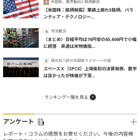
米国株、業界動向と銘柄解説
【米国株：銘柄発掘】業績上振れ5銘柄、パラ
ンティア・テクノロジー...
市況概況
（まとめ）日経平均は76円安の65,606円で小幅
に続落 来週は米物価指...
岡元兵八郎の米国株マスターへの道
スペースＸ［SPCX］上場後初の決算発表、数字
は良かったが株価が下落...
ランキング一覧を見る
アンケート
レポート・コラムの感想をお寄せください。今後の内容検