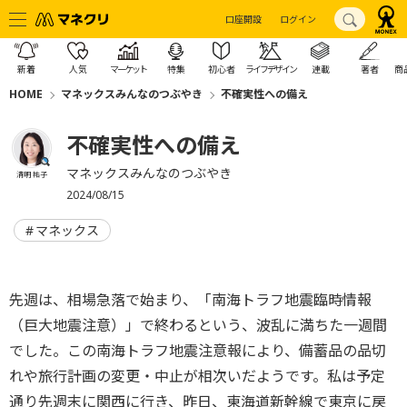
口座開設
ログイン
新着
人気
マーケット
特集
初心者
ライフデザイン
連載
著者
商
HOME
マネックスみんなのつぶやき
不確実性への備え
不確実性への備え
マネックスみんなのつぶやき
清明 祐子
2024/08/15
マネックス
先週は、相場急落で始まり、「南海トラフ地震臨時情報
（巨大地震注意）」で終わるという、波乱に満ちた一週間
でした。この南海トラフ地震注意報により、備蓄品の品切
れや旅行計画の変更・中止が相次いだようです。私は予定
通り先週末に関西に行き、昨日、東海道新幹線で東京に戻