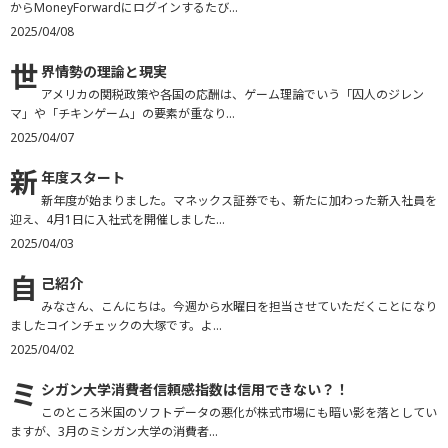
からMoneyForwardにログインするたび...
2025/04/08
世
界情勢の理論と現実
アメリカの関税政策や各国の応酬は、ゲーム理論でいう「囚人のジレン
マ」や「チキンゲーム」の要素が重なり...
2025/04/07
新
年度スタート
新年度が始まりました。マネックス証券でも、新たに加わった新入社員を
迎え、4月1日に入社式を開催しました...
2025/04/03
自
己紹介
みなさん、こんにちは。今週から水曜日を担当させていただくことになり
ましたコインチェックの大塚です。よ...
2025/04/02
ミ
シガン大学消費者信頼感指数は信用できない？！
このところ米国のソフトデータの悪化が株式市場にも暗い影を落としてい
ますが、3月のミシガン大学の消費者...