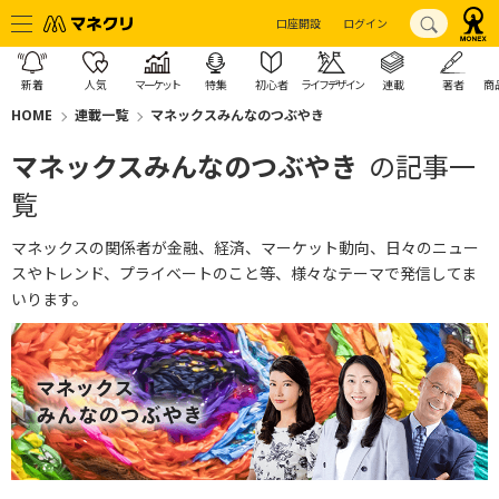
口座開設
ログイン
新着
人気
マーケット
特集
初心者
ライフデザイン
連載
著者
商
HOME
連載一覧
マネックスみんなのつぶやき
マネックスみんなのつぶやき
の記事一
覧
マネックスの関係者が金融、経済、マーケット動向、日々のニュー
スやトレンド、プライベートのこと等、様々なテーマで発信してま
いります。