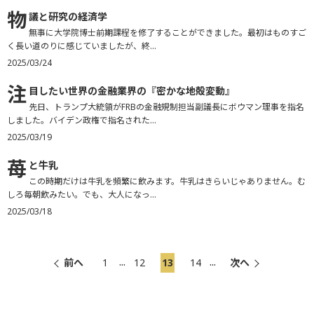
物
議と研究の経済学
無事に大学院博士前期課程を修了することができました。最初はものすご
く長い道のりに感じていましたが、終...
2025/03/24
注
目したい世界の金融業界の『密かな地殻変動』
先日、トランプ大統領がFRBの金融規制担当副議長にボウマン理事を指名
しました。バイデン政権で指名された...
2025/03/19
苺
と牛乳
この時期だけは牛乳を頻繁に飲みます。牛乳はきらいじゃありません。む
しろ毎朝飲みたい。でも、大人になっ...
2025/03/18
...
...
前へ
1
12
13
14
次へ