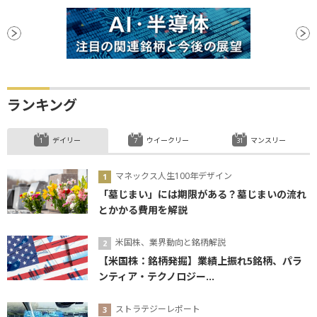
ランキング
デイリー
ウイークリー
マンスリー
マネックス人生100年デザイン
「墓じまい」には期限がある？墓じまいの流れ
とかかる費用を解説
米国株、業界動向と銘柄解説
【米国株：銘柄発掘】業績上振れ5銘柄、パラ
ンティア・テクノロジー...
ストラテジーレポート