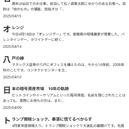
週末は仙台でのお仕事。前泊して石ノ森章太郎にゆかりのある石巻へ。目
的は「地のもの」の堪能、目指すは「...
2025/04/15
オ
レンジ
今日4月14日は「オレンジデー」です。愛媛県の柑橘農家が発案した、バ
レンタインデー、ホワイトデーに続く...
2025/04/14
八
戸の縁
マネックス証券が八戸にオフィスを構えたのは、今から16年前、2008年
秋のことです。コンタクトセンターを立...
2025/04/10
日
本の暗号資産市場 10年の軌跡
ビットコインやイーサリアムといった暗号資産。名前を耳にされたことは
あっても、実際にお持ちの方は、まだ...
2025/04/09
ト
ランプ関税ショック、暴落に慌てるべからず
4月新年度相場入り。トランプ関税ショックで大波乱の幕開けです。先週