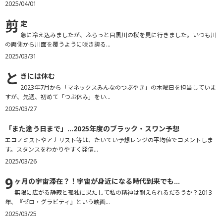
2025/04/01
剪
定
急に冷え込みましたが、ふらっと目黒川の桜を見に行きました。いつも川
の両側から川面を覆うように咲き誇る...
2025/03/31
と
きには休む
2023年7月から「マネックスみんなのつぶやき」の木曜日を担当していま
すが、先週、初めて「つぶ休み」をい...
2025/03/27
「
また逢う日まで」…2025年度のブラック・スワン予想
エコノミストやアナリスト等は、たいてい予想レンジの平均値でコメントしま
す。スタンスをわかりやすく発信...
2025/03/26
9
ヶ月の宇宙滞在？！宇宙が身近になる時代到来でも…
無限に広がる静寂と孤独に果たして私の精神は耐えられるだろうか？2013
年、『ゼロ・グラビティ』という映画...
2025/03/25