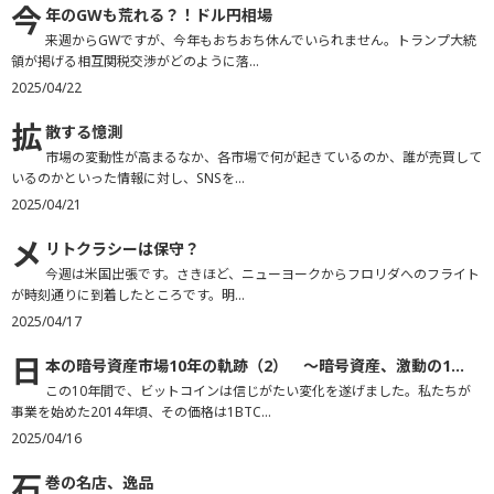
今
年のGWも荒れる？！ドル円相場
来週からGWですが、今年もおちおち休んでいられません。トランプ大統
領が掲げる相互関税交渉がどのように落...
2025/04/22
拡
散する憶測
市場の変動性が高まるなか、各市場で何が起きているのか、誰が売買して
いるのかといった情報に対し、SNSを...
2025/04/21
メ
リトクラシーは保守？
今週は米国出張です。さきほど、ニューヨークからフロリダへのフライト
が時刻通りに到着したところです。明...
2025/04/17
日
本の暗号資産市場10年の軌跡（2） ～暗号資産、激動の1...
この10年間で、ビットコインは信じがたい変化を遂げました。私たちが
事業を始めた2014年頃、その価格は1BTC...
2025/04/16
石
巻の名店、逸品