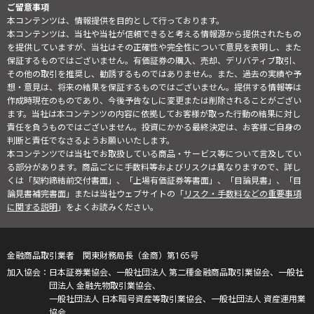
ご留意事項
本コンテンツは、情報提供を目的として行っております。
本コンテンツは、当社や当社が信頼できると考える情報源から提供されたもの
を提供していますが、当社はその正確性や完全性について意見を表明し、また
保証するものではございません。有価証券の購入、売却、デリバティブ取引、
その他の取引を推奨し、勧誘するものではありません。また、過去の実績や予
想・意見は、将来の結果を保証するものではございません。提供する情報等は
作成時現在のものであり、今後予告なしに変更または削除されることがござい
ます。当社は本コンテンツの内容に依拠してお客様が取った行動の結果に対し
責任を負うものではございません。投資にかかる最終決定は、お客様ご自身の
判断と責任でなさるようお願いいたします。
本コンテンツでは当社でお取扱している商品・サービス等について言及してい
る部分があります。商品ごとに手数料等およびリスクは異なりますので、詳し
くは「契約締結前交付書面」、「上場有価証券等書面」、「目論見書」、「目
論見書補完書面」または当社ウェブサイトの「
リスク・手数料などの重要事項
に関する説明
」をよくお読みください。
金融商品取引業者 関東財務局長（金商）第165号
日本証券業協会、一般社団法人 第二種金融商品取引業協会、一般社
団法人 金融先物取引業協会、
一般社団法人 日本暗号資産等取引業協会、一般社団法人 資産運用業
協会