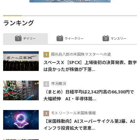
ランキング
デイリー
ウイークリー
マンスリー
岡元兵八郎の米国株マスターへの道
スペースＸ［SPCX］上場後初の決算発表、数字
は良かったが株価が下落...
市況概況
（まとめ）日経平均は2,342円高の66,300円で
大幅続伸 AI・半導体銘...
モトリーフール米国株情報
【米国株動向】AIスーパーサイクル第2幕、AI
インフラ投資拡大で恩恵...