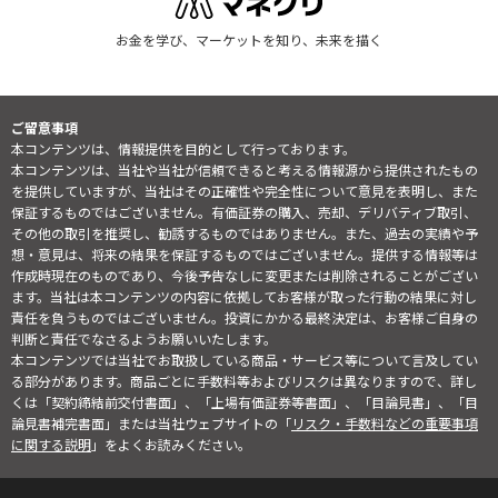
お金を学び、マーケットを知り、未来を描く
ご留意事項
本コンテンツは、情報提供を目的として行っております。
本コンテンツは、当社や当社が信頼できると考える情報源から提供されたもの
を提供していますが、当社はその正確性や完全性について意見を表明し、また
保証するものではございません。有価証券の購入、売却、デリバティブ取引、
その他の取引を推奨し、勧誘するものではありません。また、過去の実績や予
想・意見は、将来の結果を保証するものではございません。提供する情報等は
作成時現在のものであり、今後予告なしに変更または削除されることがござい
ます。当社は本コンテンツの内容に依拠してお客様が取った行動の結果に対し
責任を負うものではございません。投資にかかる最終決定は、お客様ご自身の
判断と責任でなさるようお願いいたします。
本コンテンツでは当社でお取扱している商品・サービス等について言及してい
る部分があります。商品ごとに手数料等およびリスクは異なりますので、詳し
くは「契約締結前交付書面」、「上場有価証券等書面」、「目論見書」、「目
論見書補完書面」または当社ウェブサイトの「
リスク・手数料などの重要事項
に関する説明
」をよくお読みください。