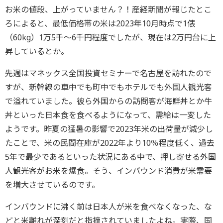
お米の値段、上がっていません？！産経新聞が報じたとこ
ろによると、最低価格帯の米は2023年10月時点で1俵
（60kg）1万5千～6千円程度でしたが、現在は2万円台に上
昇しているとか。
先週はマネックス全国投資セミナーで名古屋を訪れたので
すが、新幹線の車中でも町中でもホテルでも外国人観光客
で溢れていました。彼ら外国からの訪問客が海鮮丼とか牛
丼といった日本食を食べるようになって、需給は一変した
ようです。昨夏の猛暑の影響で2023年米の出荷量が減少し
たことで、米の民間在庫が2022年より10％程度低く、過去
5年で最少であるといった状況にある中で、押し寄せる外国
人観光客がお米を爆食。そう、インバウンド消費が米需要
を増大させているのです。
インバウンドに沸く前は日本人が米を食べなくなった、な
どと米離れが深刻だと指摘されていましたよね。実際、国