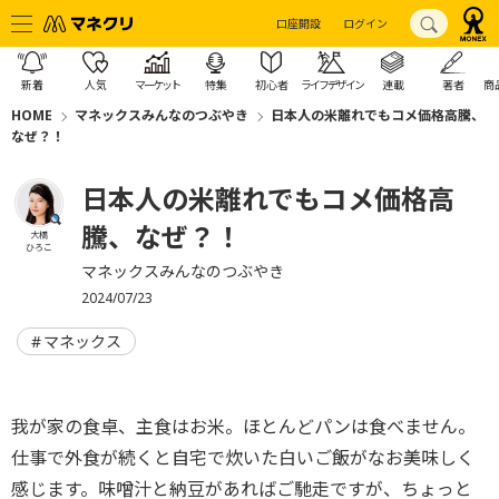
口座開設
ログイン
新着
人気
マーケット
特集
初心者
ライフデザイン
連載
著者
商
HOME
マネックスみんなのつぶやき
日本人の米離れでもコメ価格高騰、
なぜ？！
日本人の米離れでもコメ価格高
騰、なぜ？！
大橋
ひろこ
マネックスみんなのつぶやき
2024/07/23
マネックス
我が家の食卓、主食はお米。ほとんどパンは食べません。
仕事で外食が続くと自宅で炊いた白いご飯がなお美味しく
感じます。味噌汁と納豆があればご馳走ですが、ちょっと