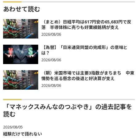
あわせて読む
（まとめ）日経平均は617円安の65,683円で反
落 半導体株に売りも好業績銘柄が支え
2026/08/06
【為替】「日米通貨同盟の完成形」の意味と
は？
2026/08/06
（朝）米国市場では主要3指数がまちまち 中東
情勢を巡る懸念の後退と好決算が支え
2026/08/06
「マネックスみんなのつぶやき」の過去記事を
読む
2026/08/05
経験だけで語れない