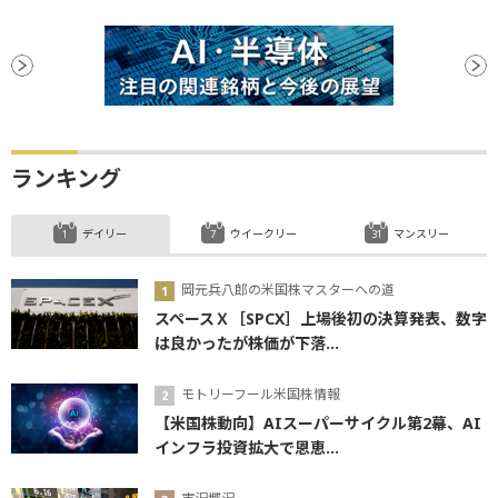
ランキング
デイリー
ウイークリー
マンスリー
岡元兵八郎の米国株マスターへの道
スペースＸ［SPCX］上場後初の決算発表、数字
は良かったが株価が下落...
モトリーフール米国株情報
【米国株動向】AIスーパーサイクル第2幕、AI
インフラ投資拡大で恩恵...