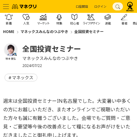
口座開設
ログイン
新着
人気
マーケット
特集
初心者
ライフデザイン
連載
著者
商
HOME
マネックスみんなのつぶやき
全国投資セミナー
全国投資セミナー
マネックスみんなのつぶやき
塚本 憲弘
2024/07/22
マネックス
週末は全国投資セミナーIN名古屋でした。大変暑い中多く
の方にお越しいただき、またオンラインでご視聴いただい
た方々も誠に有難うございました。会場でもご質問・ご意
見・ご要望等今後の改善点として糧になるお声がけをいた
だきましたこと御礼申し上げます。