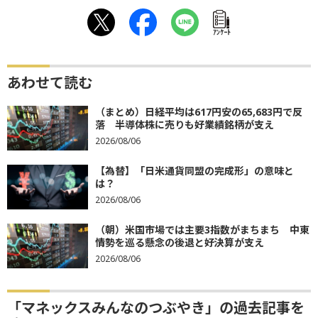
ｱﾝｹｰﾄ
あわせて読む
（まとめ）日経平均は617円安の65,683円で反
落 半導体株に売りも好業績銘柄が支え
2026/08/06
【為替】「日米通貨同盟の完成形」の意味と
は？
2026/08/06
（朝）米国市場では主要3指数がまちまち 中東
情勢を巡る懸念の後退と好決算が支え
2026/08/06
「マネックスみんなのつぶやき」の過去記事を