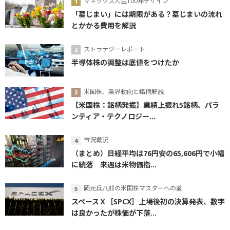
マネックス人生100年デザイン
「墓じまい」には期限がある？墓じまいの流れ
とかかる費用を解説
ストラテジーレポート
半導体株の調整は底値をつけたか
米国株、業界動向と銘柄解説
【米国株：銘柄発掘】業績上振れ5銘柄、パラ
ンティア・テクノロジー...
市況概況
（まとめ）日経平均は76円安の65,606円で小幅
に続落 来週は米物価指...
岡元兵八郎の米国株マスターへの道
スペースＸ［SPCX］上場後初の決算発表、数字
は良かったが株価が下落...