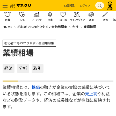
口座開設
ログイン
新着
人気
マーケット
特集
初心者
ライフデザイン
連載
著者
商
HOME
初心者でもわかりやすい金融用語集
か行
業績相場
初心者でもわかりやすい金融用語集
業績相場
経済
分析
取引
業績相場とは、
株価
の動きが企業の実際の業績に基づいて
いる状態を指します。この相場では、企業の
売上高
や利益
などの財務データや、経済の成長性などが株価に反映され
ます。