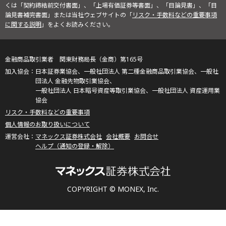
くは「契約締結前交付書面」、「上場有価証券等書面」、「目論見書」、「目
論見書補完書面」または当社ウェブサイトの「
リスク・手数料などの重要事項
に関する説明
」をよくお読みください。
金融商品取引業者 関東財務局長（金商）第165号
日本証券業協会、一般社団法人 第二種金融商品取引業協会、一般社
団法人 金融先物取引業協会、
一般社団法人 日本暗号資産等取引業協会、一般社団法人 資産運用業
協会
リスク・手数料などの重要事項
個人情報のお取り扱いについて
マネックス証券株式会社
会社概要
お問合せ
ヘルプ（通知の登録・解除）
COPYRIGHT © MONEX, Inc.