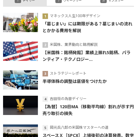
デイリー
ウイークリー
マンスリー
マネックス人生100年デザイン
「墓じまい」には期限がある？墓じまいの流れ
とかかる費用を解説
米国株、業界動向と銘柄解説
【米国株：銘柄発掘】業績上振れ5銘柄、パラ
ンティア・テクノロジー...
ストラテジーレポート
半導体株の調整は底値をつけたか
吉田恒の為替デイリー
【為替】120日MA（移動平均線）割れが示す円
売り取引の損失
岡元兵八郎の米国株マスターへの道
スペースＸ［SPCX］上場後初の決算発表、数字