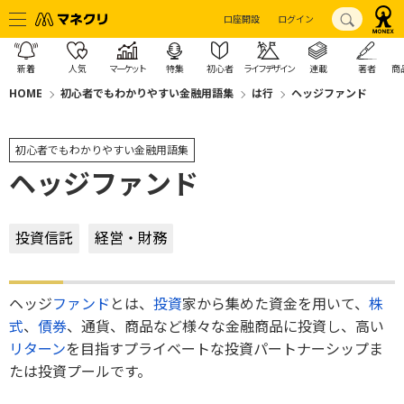
口座開設
ログイン
新着
人気
マーケット
特集
初心者
ライフデザイン
連載
著者
商
HOME
初心者でもわかりやすい金融用語集
は行
ヘッジファンド
初心者でもわかりやすい金融用語集
ヘッジファンド
投資信託
経営・財務
ヘッジ
ファンド
とは、
投資
家から集めた資金を用いて、
株
式
、
債券
、通貨、商品など様々な金融商品に投資し、高い
リターン
を目指すプライベートな投資パートナーシップま
たは投資プールです。