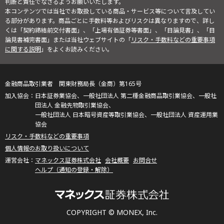
判断と責任でなさるようお願いいたします。
本コンテンツでは当社でお取扱している商品・サービス等について言及してい
る部分があります。商品ごとに手数料等およびリスクは異なりますので、詳し
くは「契約締結前交付書面」、「上場有価証券等書面」、「目論見書」、「目
論見書補完書面」または当社ウェブサイトの「
リスク・手数料などの重要事項
に関する説明
」をよくお読みください。
金融商品取引業者 関東財務局長（金商）第165号
日本証券業協会、一般社団法人 第二種金融商品取引業協会、一般社
団法人 金融先物取引業協会、
一般社団法人 日本暗号資産等取引業協会、一般社団法人 資産運用業
協会
リスク・手数料などの重要事項
個人情報のお取り扱いについて
マネックス証券株式会社
会社概要
お問合せ
ヘルプ（通知の登録・解除）
COPYRIGHT © MONEX, Inc.