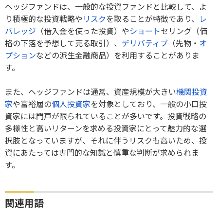
ヘッジファンドは、一般的な投資ファンドと比較して、よ
り積極的な投資戦略や
リスク
を取ることが特徴であり、
レ
バレッジ
（借入金を使った投資）や
ショート
セリング（価
格の下落を予想して売る取引）、
デリバティブ
（先物・
オ
プション
などの派生金融商品）を利用することがありま
す。
また、ヘッジファンドは通常、資産規模が大きい
機関投資
家
や富裕層の
個人投資家
を対象としており、一般の小口投
資家には門戸が限られていることが多いです。投資戦略の
多様性と高いリターンを求める投資家にとって魅力的な選
択肢となっていますが、それに伴うリスクも高いため、投
資にあたっては専門的な知識と慎重な判断が求められま
す。
関連用語