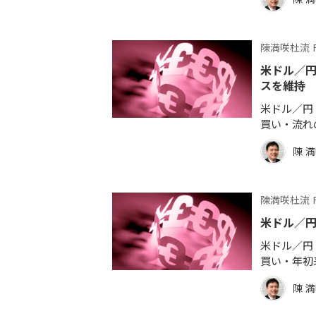
陳満咲杜流 
米ドル／
スを維持
米ドル／円 
買い・流れ
陳 
陳満咲杜流 
米ドル／
米ドル／円 
買い・年初
陳 