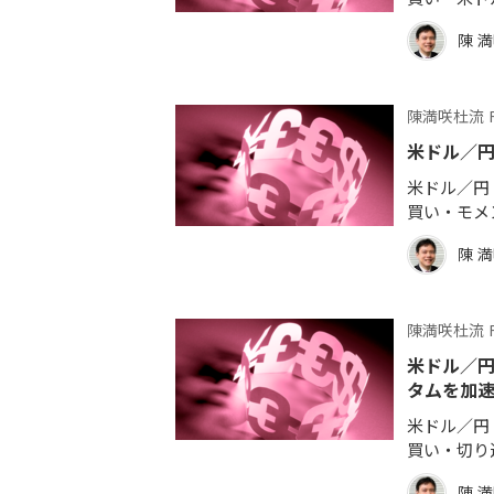
陳 
陳満咲杜流 
米ドル／
米ドル／円 
買い・モメ
陳 
陳満咲杜流 
米ドル／
タムを加
米ドル／円 
買い・切り
陳 