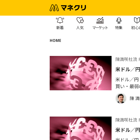
新着
人気
マーケット
特集
初心
HOME
陳満咲杜流 
米ドル／
米ドル／円 
買い・最弱
陳 
陳満咲杜流 
米ドル／