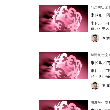
陳満咲杜流 
米ドル／
米ドル／円 
買い・モメ
陳 
陳満咲杜流 
米ドル／円
米ドル／円週
い・ドル指
陳 
陳満咲杜流 