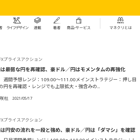
者
ライフデザイン
連載
著者
商
品・
サービス
マネクリとは
FXプライスアクション
円は最弱な円を再確認、豪ドル／円はモメンタムの再強化
週間予想レンジ：109.00～111.00メインストラテジー：押し目
の円を再確認・レンジでも上限拡大・強含みの...
満咲杜
2021/05/17
FXプライスアクション
円は円安の流れを一段と強め、豪ドル／円は「ダマシ」を確認