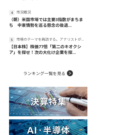
市況概況
（朝）米国市場では主要3指数がまちま
ち 中東情勢を巡る懸念の後退...
市場のテーマを再訪する。アナリストが読み解くテーマの本質
【日本株】株価77倍「第二のキオクシ
ア」を探せ！次の大化け企業を探...
ランキング一覧を見る