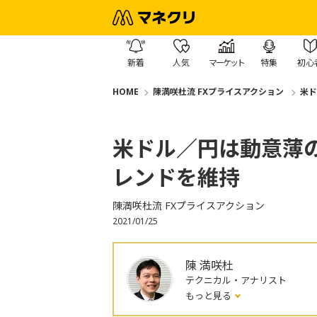
新着
人気
マーケット
特集
初心
HOME
陳満咲杜流 FXプライスアクション
米ド
米ドル／円は動意薄
レンドを維持
陳満咲杜流 FXプライスアクション
2021/01/25
陳 満咲杜
テクニカル・アナリスト
もっと見る