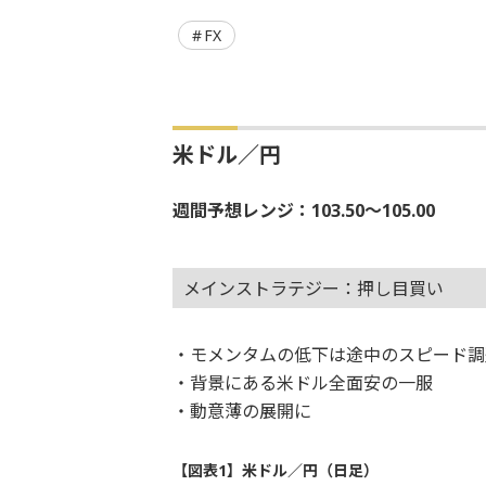
FX
米ドル／円
週間予想レンジ：103.50～105.00
メインストラテジー：押し目買い
・モメンタムの低下は途中のスピード調
・背景にある米ドル全面安の一服
・動意薄の展開に
【図表1】米ドル／円（日足）