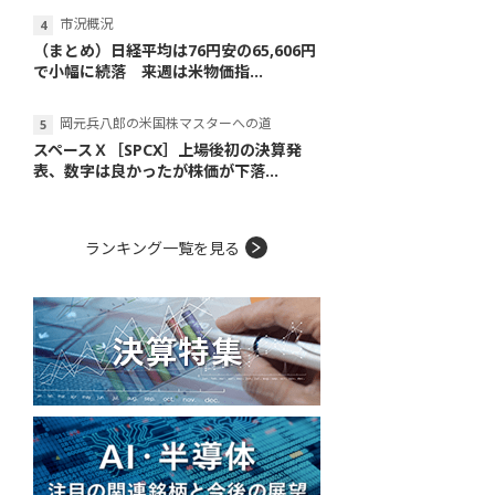
市況概況
（まとめ）日経平均は76円安の65,606円
で小幅に続落 来週は米物価指...
岡元兵八郎の米国株マスターへの道
スペースＸ［SPCX］上場後初の決算発
表、数字は良かったが株価が下落...
ランキング一覧を見る