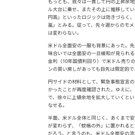
もっとも、我々は一貫して円の上昇余地
ル大台に乗せ、またその上に推移してい
円高」といったロジックは効きづらく、
嵐」とみる。従って、先々週からのモメ
は変わらない。
米ドル全面安の一服も背景にあった。先
味合いでは全面安の一旦緩和が見られる
金利（10年国債利回り）で米ドル売り
ンの買い戻しがあっても目先は限定的で
円サイドの材料として、緊急事態宣言の
かったことが再度確認された。ゆえに、
で、徐々に上値余地を拡大していくとい
なせる。
半面、米ドル全体と同じく、あくまで安
が変わらず、「蚊帳の外」に置かれると
だろう。と言うのも、米ドル全面安の流