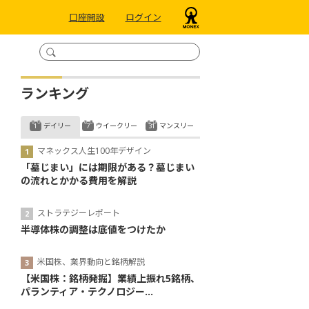
口座開設
ログイン
ランキング
デイリー
ウイークリー
マンスリー
マネックス人生100年デザイン
「墓じまい」には期限がある？墓じまい
の流れとかかる費用を解説
ストラテジーレポート
半導体株の調整は底値をつけたか
米国株、業界動向と銘柄解説
【米国株：銘柄発掘】業績上振れ5銘柄、
パランティア・テクノロジー...