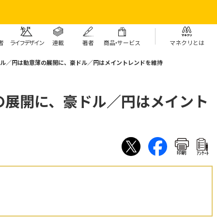
者
ライフデザイン
連載
著者
商
品・
サービス
マネクリとは
ル／円は動意薄の展開に、豪ドル／円はメイントレンドを維持
の展開に、豪ドル／円はメイント
印刷
ｱﾝｹｰﾄ