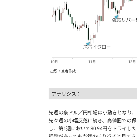
出所：筆者作成
アナリシス：
先週の豪ドル／円相場は小動きとなり、
先々週の小幅反落に続き、高値圏での保
し、第1週において80.94円をトライ
調整があっても当然の成り行きと見てき