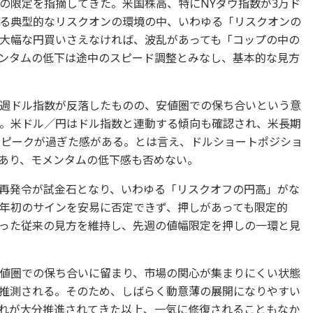
の限定を指摘してきた。米国株高、特にNYダウ指数が3万ド
る典型的なリスクオンの環境の中、いわゆる「リスクオンの
大幅な円買いさえなければ、波乱があっても「コップの中の
ンタムの低下は途中のスピード調整とみなし、基本的な見方
週ドル指数が反落したものの、安値圏での保ち合いという意
。米ドル／円はドル指数と連動する傾向も確認され、米長期
のピークが過ぎた感がある。とは言え、ドルショートポジショ
あり、モメンタムの低下感も否めない。
再発令が試金石となり、いわゆる「リスクオフの円高」がな
年初のサインを安易に否定できず、押しがあっても限定的
った従来の見方を維持し、先週の値幅限定を押しの一環と見
値圏での保ち合いに留まり、市場の関心が集まりにくい状態
推測される。そのため、しばらく動意薄の展開になりやすい
れが大分推進されてきた以上、一気に修復されることもなか