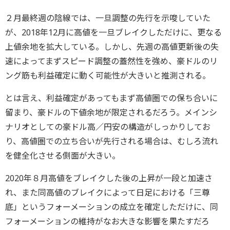
２月最終週の陰線では、一旦調整の先行を示唆していた
が、2018年12月に高値を一旦ブレイクしただけに、更なる
上値余地を拡大している。しかし、先週の高値更新後の失
速によってまずスピード調整の蓋然性を強め、豪ドルのリ
ング筋も利益確定に動く可能性が大きいと推測される。
とは言え、利益確定があってもまず高値圏での保ち合いに
留まり、豪ドルの下値余地が限定されるだろう。メインシ
ナリオとしての豪ドル高／円安の構造がしっかりしてお
り、高値圏での立ち合いが先行される場合は、むしろ流れ
を健全化させる側面が大きい。
2020年８月高値をブレイクした後の上昇が一段と加速さ
れ、また同高値のブレイクによって日足における「三尊
底」というフォーメーションの成立を確定しただけに、同
フォーメーションの維持がなお大きな影響を果たすだろ