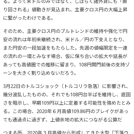
る。よって米ドルのみではなく、しばらく諸外貨にも「振
り回される」値動きが見込まれ、主要クロス円の大幅上昇
に繋がったわけである。
そのため、主要クロス円のブルトレンドの維持や強化で円
安の流れは年初来継続され、米ドル／円の下支えとなり、
また円安の一段加速をもたらした。先週の値幅限定を一連
の流れの一環とみなす場合、仮に保ち合いの拡大や延長が
あっても高値圏での推移に留まり、108円関門前後の支持ゾ
ーンを大きく割り込めないだろう。
3月22日のトルコショック（トルコリラ急落）に影響され、
幾分波乱したものの、それでも108円台半ばを維持し、底固
さを暗示し、早期109円以上に定着する可能性を強めたとみ
る。この場合、2020年６月高値109.86円のブレイクがあっ
ても通過点に過ぎず、上値余地の拡大につながる公算だ
つまる所、2020年３月高値から形成してきた大型「下落ウ