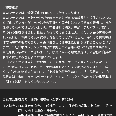
ご留意事項
本コンテンツは、情報提供を目的として行っております。
本コンテンツは、当社や当社が信頼できると考える情報源から提供されたもの
を提供していますが、当社はその正確性や完全性について意見を表明し、また
保証するものではございません。有価証券の購入、売却、デリバティブ取引、
その他の取引を推奨し、勧誘するものではありません。また、過去の実績や予
想・意見は、将来の結果を保証するものではございません。提供する情報等は
作成時現在のものであり、今後予告なしに変更または削除されることがござい
ます。当社は本コンテンツの内容に依拠してお客様が取った行動の結果に対し
責任を負うものではございません。投資にかかる最終決定は、お客様ご自身の
判断と責任でなさるようお願いいたします。
本コンテンツでは当社でお取扱している商品・サービス等について言及してい
る部分があります。商品ごとに手数料等およびリスクは異なりますので、詳し
くは「契約締結前交付書面」、「上場有価証券等書面」、「目論見書」、「目
論見書補完書面」または当社ウェブサイトの「
リスク・手数料などの重要事項
に関する説明
」をよくお読みください。
金融商品取引業者 関東財務局長（金商）第165号
日本証券業協会、一般社団法人 第二種金融商品取引業協会、一般社
団法人 金融先物取引業協会、
一般社団法人 日本暗号資産等取引業協会、一般社団法人 資産運用業