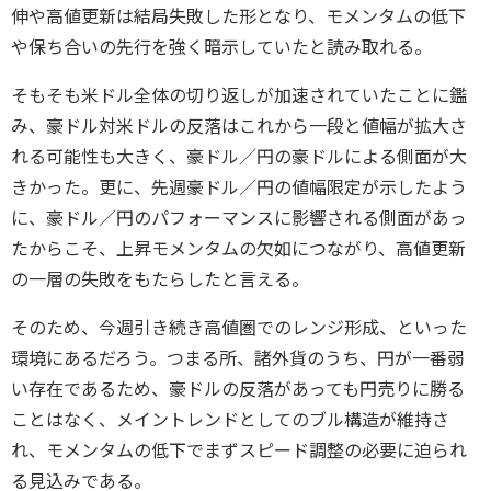
伸や高値更新は結局失敗した形となり、モメンタムの低下
や保ち合いの先行を強く暗示していたと読み取れる。
そもそも米ドル全体の切り返しが加速されていたことに鑑
み、豪ドル対米ドルの反落はこれから一段と値幅が拡大さ
れる可能性も大きく、豪ドル／円の豪ドルによる側面が大
きかった。更に、先週豪ドル／円の値幅限定が示したよう
に、豪ドル／円のパフォーマンスに影響される側面があっ
たからこそ、上昇モメンタムの欠如につながり、高値更新
の一層の失敗をもたらしたと言える。
そのため、今週引き続き高値圏でのレンジ形成、といった
環境にあるだろう。つまる所、諸外貨のうち、円が一番弱
い存在であるため、豪ドルの反落があっても円売りに勝る
ことはなく、メイントレンドとしてのブル構造が維持さ
れ、モメンタムの低下でまずスピード調整の必要に迫られ
る見込みである。