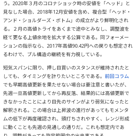
う。2020年３月のコロナショック時の安値を「ヘッド」と
見なした場合、2018年12月安値を含め、複合型「ヘッド・
アンド・ショルダーズ・ボトム」の成立がより鮮明化され
る。２月の高値トライをあくまで途中とみなし、調整波を
経て更なる上値余地を拡大する公算である。同フォーメー
ションの指示なら、2017年高値90.42円への戻りも想定され
るわけで、ブル構造の継続を有力視している。
短気スパンに限り、押し目買いのスタンスが維持されたと
しても、タイミングを計りたいところである。
前回コラム
でも早期高値更新を果たせない場合は要注意と書いたが、
先週一旦高値更新してから再反落、結果的には高値更新で
きなかったことにより目先のサインがより弱気になったと
解釈される。この場合は上昇波の進行があってもモメンタ
ムの低下が再度確認され、頭打ちされやすく、レンジ形成
に動くことも先週の見通しの通りだ。これも想定内であ
り、調整があっても許容範囲内の出来事である。