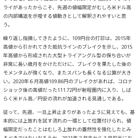
ライがあったからこそ、先週の値幅限定がむしろ米ドル高
の内部構造を示唆する値動きとして解釈されやすいと思
う。
繰り返し指摘してきたように、109円台の打診は、2015年
高値から引かれてきた抵抗ラインのブレイクを示し、2015
年高値から形成された大型トライアングル型の保ち合いが
非常に長い歳月をかけただけに、ブレイクを果たした後の
モメンタムが強くなり、またスパンも長くなる公算が大き
い。2020年６月高値109.86円のブレイクがあれば、コロナ
ショック後の高値だった111.72円が射程圏内に入り、しば
らく米ドル高／円安の流れが加速される見通しである。
従って、先週、一旦上昇止まりがあったように見えても、基
本的には上放れを試す流れの一環として位置付けられ、値
幅限定だったことはむしろ上放れの蓋然性を強化したとみ
るべきではないだろうか。2021年２月末から３月前半にお