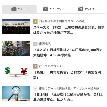
デイリー
ウイークリー
マンスリー
岡元兵八郎の米国株マスターへの道
スペースＸ［SPCX］上場後初の決算発表、数字
は良かったが株価が下落...
市況概況
（まとめ）日経平均は2,342円高の66,300円で
大幅続伸 AI・半導体銘...
吉田恒の為替デイリー
【為替】「異常な円安」と1995年「異常な円
高」
市場のテーマを再訪する。アナリストが読み解くテーマの本質
【日本株】「風が吹けば桶屋が儲かる」金利上
昇の連鎖反応。私たちの...