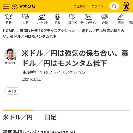
口座開設
ログイン
新着
人気
マーケット
特集
初心者
ライフデザイン
連載
著者
商
HOME
陳満咲杜流 FXプライスアクション
米ドル／円は強気の保ち合
い、豪ドル／円はモメンタム低下
米ドル／円は強気の保ち合い、豪
ドル／円はモメンタム低下
陳 満咲杜
陳満咲杜流 FXプライスアクション
2021/03/22
FX
米ドル／円 日足
週間予想レンジ：108.50～110.50