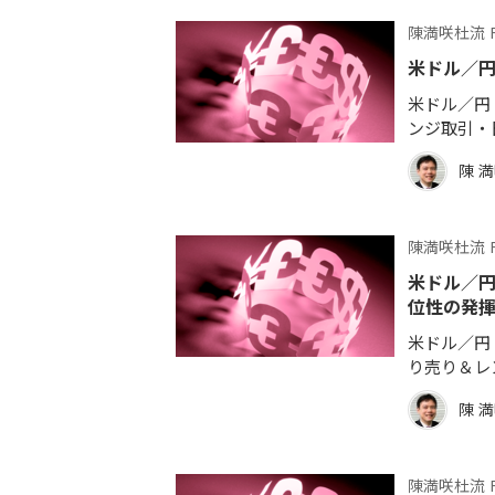
陳満咲杜流 
米ドル／
米ドル／円 
ンジ取引・
陳 
陳満咲杜流 
米ドル／
位性の発
米ドル／円 
り売り＆レ
陳 
陳満咲杜流 