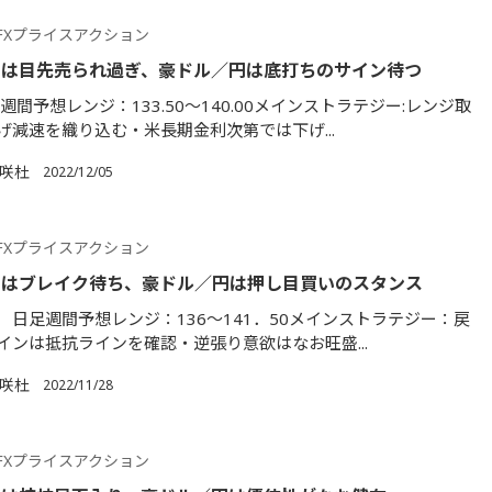
FXプライスアクション
円は目先売られ過ぎ、豪ドル／円は底打ちのサイン待つ
週間予想レンジ：133.50～140.00メインストラテジー:レンジ取
げ減速を織り込む・米長期金利次第では下げ...
満咲杜
2022/12/05
FXプライスアクション
円はブレイク待ち、豪ドル／円は押し目買いのスタンス
 日足週間予想レンジ：136～141．50メインストラテジー：戻
インは抵抗ラインを確認・逆張り意欲はなお旺盛...
満咲杜
2022/11/28
FXプライスアクション