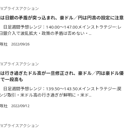
FXプライスアクション
円は日銀の矛盾が突っ込まれ、豪ドル／円は円高の設定に注意
日足週間予想レンジ：140.00～147.00メインストラテジー:レ
日銀介入で波乱拡大・政策の矛盾は否めない・...
満咲杜
2022/09/26
FXプライスアクション
円は行き過ぎたドル高が一旦修正され、豪ドル／円は豪ドル優
揮で一段高も
日足週間予想レンジ：139.50～143.50メインストラテジー:戻
ンジ取引・米ドル高の行き過ぎが鮮明に・米ド...
満咲杜
2022/09/12
FXプライスアクション