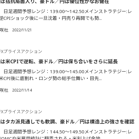
円は拮抗局面入り、豪ドル／円は優位性がなお健在
日足週間予想レンジ：139.00～142.50メインストラテジー:レ
CPIショック後に一旦沈着・円売り再開でも勢...
満咲杜
2022/11/21
FXプライスアクション
は米CPIで逆転、豪ドル／円は保ち合いをさらに延長
日足週間予想レンジ：139.00～145.00メインストラテジー:レ
CPI後に底割れ・ロング勢の総手仕舞い・目先...
満咲杜
2022/11/14
FXプライスアクション
円はタカ派見通しでも軟調、豪ドル／円は構造上の強さを確認
日足週間予想レンジ：144.50～149.50メインストラテジー:レ
FOMCや米雇用統計に翻弄される・米利上げ余地...