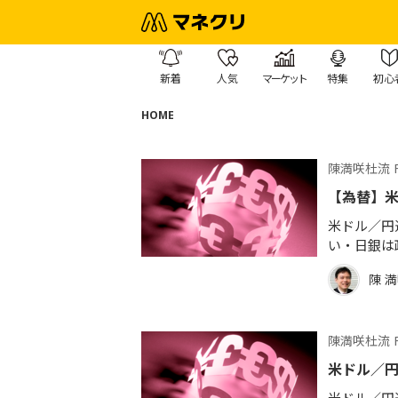
新着
人気
マーケット
特集
初心
HOME
陳満咲杜流 
【為替】
米ドル／円週
い・日銀は
陳 
陳満咲杜流 
米ドル／