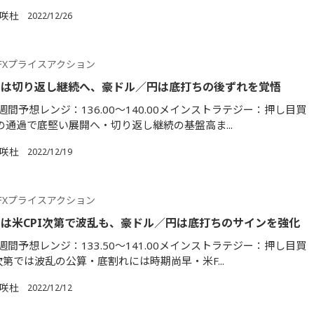
満咲杜
2022/12/26
FXプライスアクション
円は切り返し継続へ、豪ドル／円は底打ちの後ずれを覚悟
間予想レンジ：136.00～140.00メインストラテジー：押し目買
Cの通過で底堅い展開へ・切り返し継続の基盤高ま...
満咲杜
2022/12/19
FXプライスアクション
は米CPI次第で波乱も、豪ドル／円は底打ちのサインを強化
間予想レンジ：133.50～141.00メインストラテジー：押し目買
次第では波乱の公算・底割れには時期尚早・米F...
満咲杜
2022/12/12