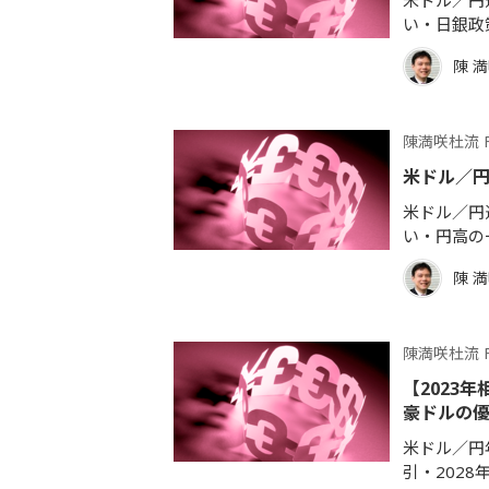
米ドル／円週
い・日銀政
陳 
陳満咲杜流 
米ドル／
米ドル／円週
い・円高の
陳 
陳満咲杜流 
【2023
豪ドルの
米ドル／円年
引・2028