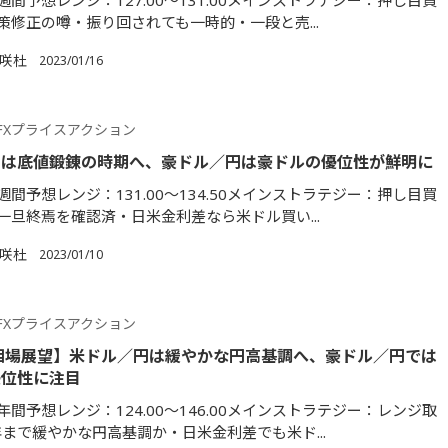
間予想レンジ：127.00～131.00メインストラテジー：押し目買
策修正の噂・振り回されても一時的・一段と売...
満咲杜
2023/01/16
FXプライスアクション
円は底値鍛錬の時期へ、豪ドル／円は豪ドルの優位性が鮮明に
間予想レンジ：131.00～134.50メインストラテジー：押し目買
一旦終焉を確認済・日米金利差なら米ドル買い...
満咲杜
2023/01/10
FXプライスアクション
年相場展望】米ドル／円は緩やかな円高基調へ、豪ドル／円では
優位性に注目
間予想レンジ：124.00～146.00メインストラテジー：レンジ取
年まで緩やかな円高基調か・日米金利差でも米ド...