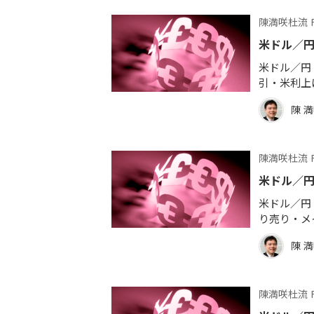
陳満咲杜流 
米ドル／
米ドル／円 
引・米利上
陳 
陳満咲杜流 
米ドル／
米ドル／円
り売り・メ
陳 
陳満咲杜流 