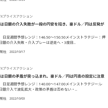
FXプライスアクション
円は日銀の介入失敗が一段の円安を招き、豪ドル／円は反発が
日足週間予想レンジ：146.50～150.50メインストラテジー：押
日銀の介入失敗・介入プレーは逆走へ・3度目...
満咲杜
2022/10/17
FXプライスアクション
円は日銀の矛盾が突っ込まれ、豪ドル／円は円高の設定に注意
日足週間予想レンジ：140.00～147.00メインストラテジー:レ
日銀介入で波乱拡大・政策の矛盾は否めない・...
満咲杜
2022/10/03