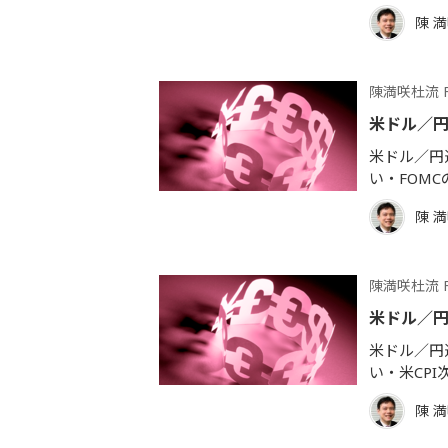
陳 
陳満咲杜流 
米ドル／
米ドル／円週
い・FOM
陳 
陳満咲杜流 
米ドル／円
米ドル／円週
い・米CPI
陳 