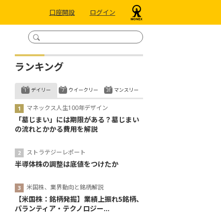
口座開設
ログイン
ランキング
デイリー
ウイークリー
マンスリー
マネックス人生100年デザイン
「墓じまい」には期限がある？墓じまい
の流れとかかる費用を解説
ストラテジーレポート
半導体株の調整は底値をつけたか
米国株、業界動向と銘柄解説
【米国株：銘柄発掘】業績上振れ5銘柄、
パランティア・テクノロジー...