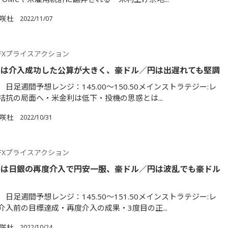
満咲杜
2022/11/07
FXプライスアクション
円は介入成功した公算が大きく、豪ドル／円は出遅れても堅調
日足週間予想レンジ：145.00～150.50メインストラテジー:レ
拮抗の局面へ・米金利は低下・投機の思惑とは...
満咲杜
2022/10/31
FXプライスアクション
円は日銀の再度介入で円安一服、豪ドル／円は波乱でも豪ドル
日足週間予想レンジ：145.50～151.50メインストラテジー:レ
介入前の目標達成・再度介入の成果・3度目の正...
満咲杜
2022/10/24