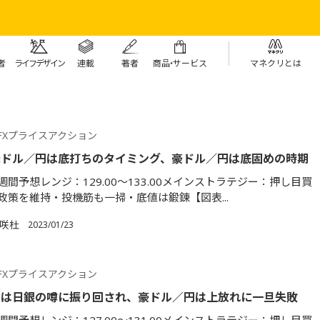
者
ライフデザイン
連載
著者
商
品・
サービス
マネクリとは
FXプライスアクション
米ドル／円は底打ちのタイミング、豪ドル／円は底固めの時期
間予想レンジ：129.00～133.00メインストラテジー：押し目買
政策を維持・投機筋も一掃・底値は鍛錬【図表...
満咲杜
2023/01/23
FXプライスアクション
円は日銀の噂に振り回され、豪ドル／円は上放れに一旦失敗