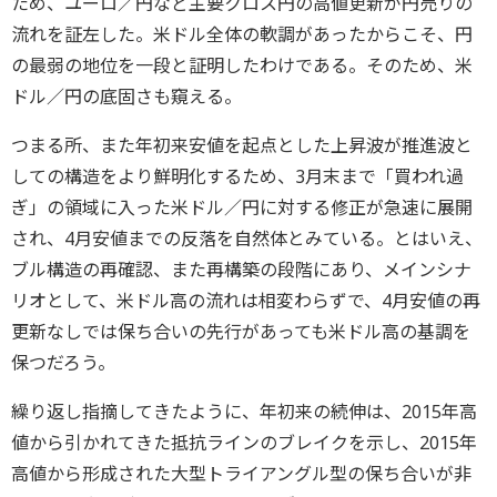
ため、ユーロ／円など主要クロス円の高値更新が円売りの
流れを証左した。米ドル全体の軟調があったからこそ、円
の最弱の地位を一段と証明したわけである。そのため、米
ドル／円の底固さも窺える。
つまる所、また年初来安値を起点とした上昇波が推進波と
しての構造をより鮮明化するため、3月末まで「買われ過
ぎ」の領域に入った米ドル／円に対する修正が急速に展開
され、4月安値までの反落を自然体とみている。とはいえ、
ブル構造の再確認、また再構築の段階にあり、メインシナ
リオとして、米ドル高の流れは相変わらずで、4月安値の再
更新なしでは保ち合いの先行があっても米ドル高の基調を
保つだろう。
繰り返し指摘してきたように、年初来の続伸は、2015年高
値から引かれてきた抵抗ラインのブレイクを示し、2015年
高値から形成された大型トライアングル型の保ち合いが非