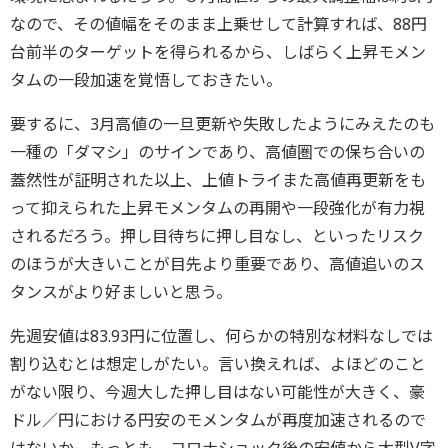
なので、その値幅をそのまま上乗せして計算すれば、88円
台前半のターゲットを得られるから、しばらく上昇モメン
タムの一段加速を覚悟しておきたい。
要するに、3月高値の一旦更新や失敗したようにみえたのも
一種の「ダマシ」のサインであり、高値圏での保ち合いの
蓋然性が証明された以上、上値トライまた高値再更新をも
って抑えられた上昇モメンタムの再開や一段強化が有力視
されるだろう。押し目待ちに押し目なし、といったリスク
のほうが大きいことが目先より重要であり、高値追いのス
タンスがより好ましいと思う。
先週安値は83.93円に位置し、何らかの特別な材料なしでは
割り込むとは想定しがたい。言い換えれば、よほどのこと
がない限り、今週大した押し目はない可能性が大きく、豪
ドル／円における円安のモメンタムが再度加速されるので