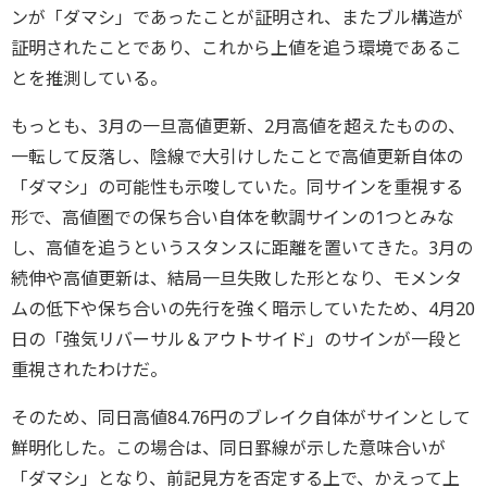
ンが「ダマシ」であったことが証明され、またブル構造が
証明されたことであり、これから上値を追う環境であるこ
とを推測している。
もっとも、3月の一旦高値更新、2月高値を超えたものの、
一転して反落し、陰線で大引けしたことで高値更新自体の
「ダマシ」の可能性も示唆していた。同サインを重視する
形で、高値圏での保ち合い自体を軟調サインの1つとみな
し、高値を追うというスタンスに距離を置いてきた。3月の
続伸や高値更新は、結局一旦失敗した形となり、モメンタ
ムの低下や保ち合いの先行を強く暗示していたため、4月20
日の「強気リバーサル＆アウトサイド」のサインが一段と
重視されたわけだ。
そのため、同日高値84.76円のブレイク自体がサインとして
鮮明化した。この場合は、同日罫線が示した意味合いが
「ダマシ」となり、前記見方を否定する上で、かえって上