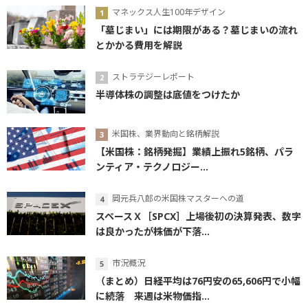
マネックス人生100年デザイン
「墓じまい」には期限がある？墓じまいの流れ
とかかる費用を解説
ストラテジーレポート
半導体株の調整は底値をつけたか
米国株、業界動向と銘柄解説
【米国株：銘柄発掘】業績上振れ5銘柄、パラ
ンティア・テクノロジー...
岡元兵八郎の米国株マスターへの道
スペースＸ［SPCX］上場後初の決算発表、数字
は良かったが株価が下落...
市況概況
（まとめ）日経平均は76円安の65,606円で小幅
に続落 来週は米物価指...