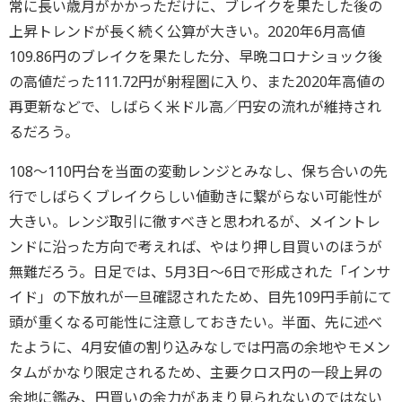
常に長い歳月がかかっただけに、ブレイクを果たした後の
上昇トレンドが長く続く公算が大きい。2020年6月高値
109.86円のブレイクを果たした分、早晩コロナショック後
の高値だった111.72円が射程圏に入り、また2020年高値の
再更新などで、しばらく米ドル高／円安の流れが維持され
るだろう。
108～110円台を当面の変動レンジとみなし、保ち合いの先
行でしばらくブレイクらしい値動きに繋がらない可能性が
大きい。レンジ取引に徹すべきと思われるが、メイントレ
ンドに沿った方向で考えれば、やはり押し目買いのほうが
無難だろう。日足では、5月3日～6日で形成された「インサ
イド」の下放れが一旦確認されたため、目先109円手前にて
頭が重くなる可能性に注意しておきたい。半面、先に述べ
たように、4月安値の割り込みなしでは円高の余地やモメン
タムがかなり限定されるため、主要クロス円の一段上昇の
余地に鑑み、円買いの余力があまり見られないのではない