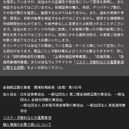
を提供していますが、当社はその正確性や完全性について意見を表明し、また
保証するものではございません。有価証券の購入、売却、デリバティブ取引、
その他の取引を推奨し、勧誘するものではありません。また、過去の実績や予
想・意見は、将来の結果を保証するものではございません。提供する情報等は
作成時現在のものであり、今後予告なしに変更または削除されることがござい
ます。当社は本コンテンツの内容に依拠してお客様が取った行動の結果に対し
責任を負うものではございません。投資にかかる最終決定は、お客様ご自身の
判断と責任でなさるようお願いいたします。
本コンテンツでは当社でお取扱している商品・サービス等について言及してい
る部分があります。商品ごとに手数料等およびリスクは異なりますので、詳し
くは「契約締結前交付書面」、「上場有価証券等書面」、「目論見書」、「目
論見書補完書面」または当社ウェブサイトの「
リスク・手数料などの重要事項
に関する説明
」をよくお読みください。
金融商品取引業者 関東財務局長（金商）第165号
日本証券業協会、一般社団法人 第二種金融商品取引業協会、一般社
団法人 金融先物取引業協会、
一般社団法人 日本暗号資産等取引業協会、一般社団法人 資産運用業
協会
リスク・手数料などの重要事項
個人情報のお取り扱いについて