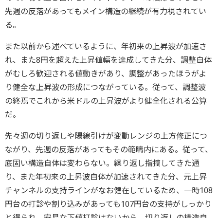
先週の反落があってもメイン構造の継続が有力視されてい
る。
また以前から述べているように、年初来の上昇波が加速さ
れ、また8円を超えた上昇値幅を達成してきた分、調整自体
がむしろ歓迎される値動きがあり、調整があったほうがよ
り健全な上昇波の形成につながっている。従って、調整波
の終焉でこれから米ドルの上昇波がより健全化される公算
だ。
先々週の切り返しや陽線引けが変動レンジの上方修正につ
ながり、先週の反落があってもその範疇内にある。従って、
底固い構造自体は変わらない。繰り返し指摘してきた通
り、また年初来の上昇波自体が加速されてきた分、元上昇
チャンネルの支持ラインがなお健在しているため、一時108
円台の打診や割り込みがあっても107円台の支持がしっかり
と得られ、安易な下値打診はないから、切り返しの構造自