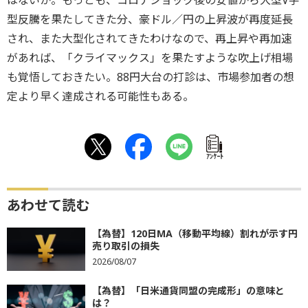
はないか。もっとも、コロナショック後の安値から大型V字
型反騰を果たしてきた分、豪ドル／円の上昇波が再度延長
され、また大型化されてきたわけなので、再上昇や再加速
があれば、「クライマックス」を果たすような吹上げ相場
も覚悟しておきたい。88円大台の打診は、市場参加者の想
定より早く達成される可能性もある。
ｱﾝｹｰﾄ
あわせて読む
【為替】120日MA（移動平均線）割れが示す円
売り取引の損失
2026/08/07
【為替】「日米通貨同盟の完成形」の意味と
は？