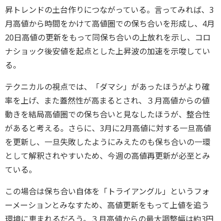
昇トレンドの土台作りにつながっている。言ってみれば、3
月高値から時間をかけて高値圏での保ち合いを形成し、4月
20日高値の更新をもって同保ち合いの上放れを示し、コロ
ナショック後安値を起点とした上昇波の加速を示唆してい
る。
テクニカルの視点では、「ダマシ」があったほうがより確
率を上げ、また蓋然性が高まるとされ、３月高値からの値
動きを結局高値圏での保ち合いと見なしたほうが、整合性
があると考える。さらに、3月に2月高値に対する一旦高値
を更新し、一旦失敗したようにみえたのも保ち合いの一環
として解釈されやすいため、今週の高値再更新が必至とみ
ている。
この場合は保ち合い自体を「トライアングル」というフォ
ーメーションとみなすため、高値更新をもって上値を追う
環境に恵まれるだろう。３月高値からの最大調整幅は約3円