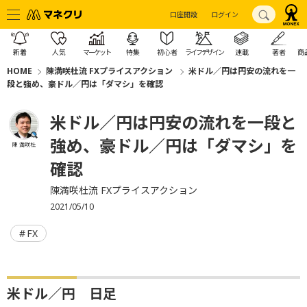
口座開設
ログイン
新着
人気
マーケット
特集
初心者
ライフデザイン
連載
著者
商
HOME
陳満咲杜流 FXプライスアクション
米ドル／円は円安の流れを一
段と強め、豪ドル／円は「ダマシ」を確認
米ドル／円は円安の流れを一段と
強め、豪ドル／円は「ダマシ」を
陳 満咲杜
確認
陳満咲杜流 FXプライスアクション
2021/05/10
FX
米ドル／円 日足