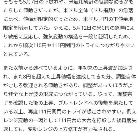
そもそも5月7日の下放れや、米雇用統計の低調な動きがも
たらした値動きだったが、米ドル全体（ドル指数）の急落
に比べ、値幅が限定的だったため、米ドル／円の下値余地
限定を暗示していた。ゆえに、5月12日の米CPIの急伸によ
り敏感に反応し、強気変動の構造を一段と証明したため、
これから順次110円や111円関門のトライにつながりやすい
と見ている。
また以前から述べているように、年初来の上昇波が加速さ
れ、また8円を超えた上昇値幅を達成してきた分、調整自体
がむしろ歓迎される値動きがあり、調整があったほうがよ
り健全な上昇波の形成につながっている。従って、調整完
了を確認した後の上昇、ブルトレンドへの復帰を果たして
いる以上、再度111円関門のトライが想定されやすい。例え
レンジ変動の一環として111円台の大台を打診した後再度失
速しても、変動レンジの上方修正が有力視される。