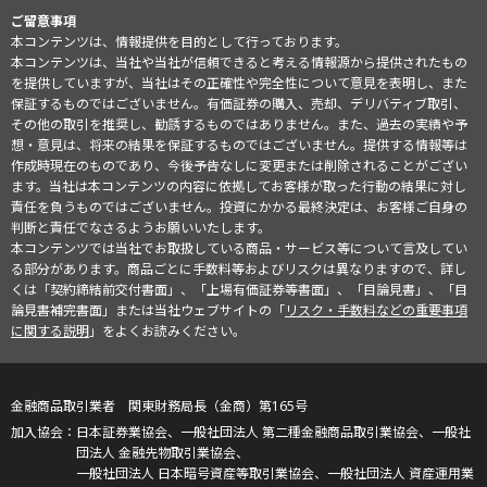
ご留意事項
本コンテンツは、情報提供を目的として行っております。
本コンテンツは、当社や当社が信頼できると考える情報源から提供されたもの
を提供していますが、当社はその正確性や完全性について意見を表明し、また
保証するものではございません。有価証券の購入、売却、デリバティブ取引、
その他の取引を推奨し、勧誘するものではありません。また、過去の実績や予
想・意見は、将来の結果を保証するものではございません。提供する情報等は
作成時現在のものであり、今後予告なしに変更または削除されることがござい
ます。当社は本コンテンツの内容に依拠してお客様が取った行動の結果に対し
責任を負うものではございません。投資にかかる最終決定は、お客様ご自身の
判断と責任でなさるようお願いいたします。
本コンテンツでは当社でお取扱している商品・サービス等について言及してい
る部分があります。商品ごとに手数料等およびリスクは異なりますので、詳し
くは「契約締結前交付書面」、「上場有価証券等書面」、「目論見書」、「目
論見書補完書面」または当社ウェブサイトの「
リスク・手数料などの重要事項
に関する説明
」をよくお読みください。
金融商品取引業者 関東財務局長（金商）第165号
日本証券業協会、一般社団法人 第二種金融商品取引業協会、一般社
団法人 金融先物取引業協会、
一般社団法人 日本暗号資産等取引業協会、一般社団法人 資産運用業