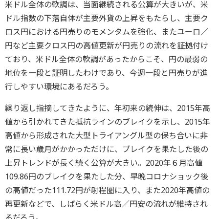
米ドル全体の軟調は、当面継続される公算が大きいが、米
ドル指数の下落自体が主要外貨の上昇をもたらし、主要ク
ロス円における円売りのモメンタムを強化、またユーロ／
円など主要クロス円の高値更新が円売りの流れを証拠付け
ており、米ドル全体の軟調があったからこそ、円の最弱の
地位を一段と証明したわけであり、今週一段と円売りが進
行しやすい環境にあるだろう。
繰り返し指摘してきたように、年初来の続伸は、2015年高
値から引かれてきた抵抗ラインのブレイクを示し、2015年
高値から形成された大型トライアングル型の保ち合いに非
常に長い歳月がかかっただけに、ブレイクを果たした後の
上昇トレンドが長く続く公算が大きい。2020年６月高値
109.86円のブレイクを果たした分、早晩コロナショック後
の高値だった111.72円が射程圏に入り、また2020年高値の
再更新などで、しばらく米ドル高／円安の流れが維持され
るだろう。