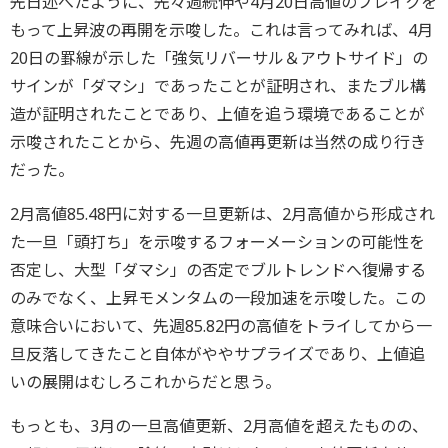
先日述べたように、先々週続伸や4月20日高値のブレイクを
もって上昇波の再開を示唆した。これは言ってみれば、4月
20日の罫線が示した「強気リバーサル＆アウトサイド」の
サインが「ダマシ」であったことが証明され、またブル構
造が証明されたことであり、上値を追う環境であることが
示唆されたことから、先週の高値再更新は当然の成り行き
だった。
2月高値85.48円に対する一旦更新は、2月高値から形成され
た一旦「頭打ち」を示唆するフォーメーションの可能性を
否定し、大型「ダマシ」の否定でブルトレンドへ復帰する
のみでなく、上昇モメンタムの一段加速を示唆した。この
意味合いにおいて、先週85.82円の高値をトライしてから一
旦反落してきたこと自体がややサプライズであり、上値追
いの展開はむしろこれからだと思う。
もっとも、3月の一旦高値更新、2月高値を超えたものの、