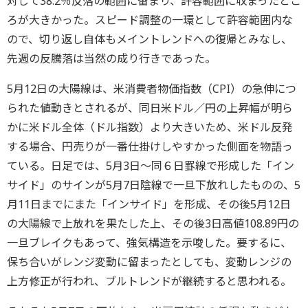
対して38.2％反落の範囲に留まり、許容範囲に収まったとこ
ろが大きかった。スピード調整の一環として許容範囲内な
ので、切り返し自体もメイントレンドへの復帰とみなし、
先週の反騰落は当然の成り行きであった。
5月12日の大陽線は、米消費者物価指数（CPI）の急伸につ
られた値動きとされるが、同日米ドル／円の上昇幅が明ら
かに米ドル全体（ドル指数）より大きいため、米ドル反発
する場合、円売りが一番仕掛けしやすかった側面を物語っ
ている。日足では、5月3日～同６日罫線で形成した「イン
サイド」のサインが5月7日陰線で一旦下放れしたものの、5
月11日までにまた「インサイド」を形成、その後5月12日
の大陽線で上放れを果たした上、その後3日高値108.89円の
一旦ブレイクもあって、強気構造を示唆した。要するに、
保ち合いがレンジ変動に留まったとしても、変動レンジの
上方修正が行われ、ブルトレンドが継続すると思われる。