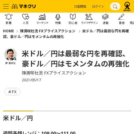
口座開設
ログイン
新着
人気
マーケット
特集
初心者
ライフデザイン
連載
著者
商
HOME
陳満咲杜流 FXプライスアクション
米ドル／円は最弱な円を再確
認、豪ドル／円はモメンタムの再強化
米ドル／円は最弱な円を再確認、
豪ドル／円はモメンタムの再強化
陳 満咲杜
陳満咲杜流 FXプライスアクション
2021/05/17
FX
米ドル／円
週間予想レンジ：109.00～111.00