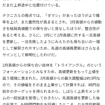
だまだ上昇途中と位置付けている。
テクニカルの視点では、「ダマシ」があったほうがより確
率を上げ、また蓋然性が高まるとされ、3月高値からの値動
きを結局高値圏での保ち合いと見なしたほうが、整合性が
あると考える。さらに、3月にて2月高値に対する一旦高値
を更新し、一旦失敗したようにみえたのも保ち合いの一環
として解釈されやすいため、先週の高値再更新はさらなる
サインとして鮮明化したわけだ。
2月高値からの保ち合い自体を「トライアングル」のという
フォーメーションとみなすため、高値更新をもって上値を
追う環境に恵まれた。3月高値からの最大調整幅は約3円な
ので、その値幅をそのまま上乗せして計算すれば、88円台
前半のターゲットを得られるから、しばらく上昇モメンタ
ムの一段加速を覚悟しておきたい。先週高値を更新した後
の反落で、84円関門割れを回避したところ、なお許容範囲