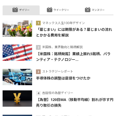
デイリー
ウイークリー
マンスリー
マネックス人生100年デザイン
「墓じまい」には期限がある？墓じまいの流れ
とかかる費用を解説
米国株、業界動向と銘柄解説
【米国株：銘柄発掘】業績上振れ5銘柄、パラ
ンティア・テクノロジー...
ストラテジーレポート
半導体株の調整は底値をつけたか
吉田恒の為替デイリー
【為替】120日MA（移動平均線）割れが示す円
売り取引の損失