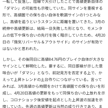
一転して反落し、陰線で大引けしたことで高値更新自体の
「ダマシ」の可能性も示唆していた。同サインを重視する
形で、高値圏での保ち合い自体を軟調サインの1つとみな
し、高値を追うというスタンスに距離を置いてきた。3月の
続伸や高値更新は、結局一旦失敗した形となり、モメンタ
ムの低下や保ち合いの先行を強く暗示していたため、4月20
日の「強気リバーサル＆アウトサイド」のサインが有効で
はないかと思われた。
しかし、その後同日に高値84.76円のブレイク自体が大きな
サインとして鮮明化した。要するに、同日罫線が示した意
味合いが「ダマシ」となり、前記見方を否定する上で、か
えって上昇トレンドの土台作りにつながっている。言って
みれば、3月高値から時間をかけて高値圏での保ち合いを形
成し、4月20日高値の更新をもって同保ち合いの上放れを示
し、コロナショック後安値を起点とした上昇波の加速を示
唆していた。先週の高値更新は当然の成り行きであり、ま