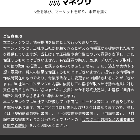
お金を学び、マーケットを知り、未来を描く
ご留意事項
本コンテンツは、情報提供を目的として行っております。
本コンテンツは、当社や当社が信頼できると考える情報源から提供されたもの
を提供していますが、当社はその正確性や完全性について意見を表明し、また
保証するものではございません。有価証券の購入、売却、デリバティブ取引、
その他の取引を推奨し、勧誘するものではありません。また、過去の実績や予
想・意見は、将来の結果を保証するものではございません。提供する情報等は
作成時現在のものであり、今後予告なしに変更または削除されることがござい
ます。当社は本コンテンツの内容に依拠してお客様が取った行動の結果に対し
責任を負うものではございません。投資にかかる最終決定は、お客様ご自身の
判断と責任でなさるようお願いいたします。
本コンテンツでは当社でお取扱している商品・サービス等について言及してい
る部分があります。商品ごとに手数料等およびリスクは異なりますので、詳し
くは「契約締結前交付書面」、「上場有価証券等書面」、「目論見書」、「目
論見書補完書面」または当社ウェブサイトの「
リスク・手数料などの重要事項
に関する説明
」をよくお読みください。