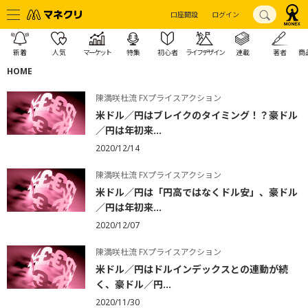
口座開設
ログイン
新着
人気
マーケット
特集
初心者
ライフデザイン
連載
著者
商
HOME
陳満咲杜流 FXプライスアクション
米ドル／円はブレイクのタイミング！？豪ドル
／円は年初来...
2020/12/14
陳満咲杜流 FXプライスアクション
米ドル／円は「円高ではなくドル安」、豪ドル
／円は年初来...
2020/12/07
陳満咲杜流 FXプライスアクション
米ドル／円はドルインデックスとの連動が続
く、豪ドル／円...
2020/11/30