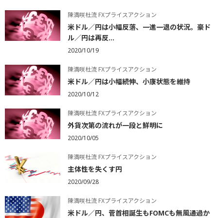
陳満咲杜流 FXプライスアクション
米ドル／円は小幅反落、一進一退の状況。豪ド
ル／円は再反...
2020/10/19
陳満咲杜流 FXプライスアクション
米ドル／円は小幅続伸、小康状態を維持
2020/10/12
陳満咲杜流 FXプライスアクション
外貨次第の流れが一段と鮮明に
2020/10/05
陳満咲杜流 FXプライスアクション
主体性を失くす円
2020/09/28
陳満咲杜流 FXプライスアクション
米ドル／円、菅首相誕生もFOMCも無風通過か