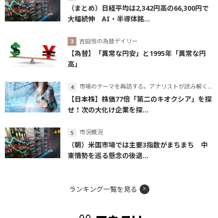
（まとめ）日経平均は2,342円高の66,300円で
大幅続伸 AI・半導体銘...
吉田恒の為替デイリー
【為替】「異常な円安」と1995年「異常な円
高」
市場のテーマを再訪する。アナリストが読み解くテーマの本質
【日本株】株価77倍「第二のキオクシア」を探
せ！次の大化け企業を探...
市況概況
（朝）米国市場では主要3指数がまちまち 中
東情勢を巡る懸念の後退...
ランキング一覧を見る