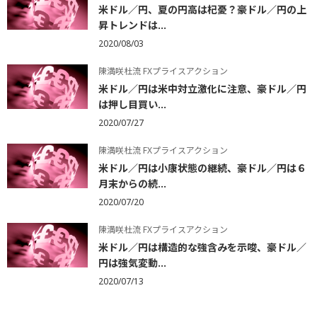
米ドル／円、夏の円高は杞憂？豪ドル／円の上
昇トレンドは...
2020/08/03
陳満咲杜流 FXプライスアクション
米ドル／円は米中対立激化に注意、豪ドル／円
は押し目買い...
2020/07/27
陳満咲杜流 FXプライスアクション
米ドル／円は小康状態の継続、豪ドル／円は６
月末からの続...
2020/07/20
陳満咲杜流 FXプライスアクション
米ドル／円は構造的な強含みを示唆、豪ドル／
円は強気変動...
2020/07/13