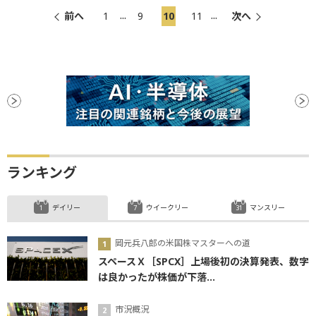
...
...
前へ
1
9
10
11
次へ
ランキング
デイリー
ウイークリー
マンスリー
岡元兵八郎の米国株マスターへの道
スペースＸ［SPCX］上場後初の決算発表、数字
は良かったが株価が下落...
市況概況