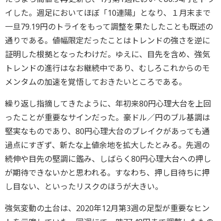
イした。週足においてほぼ「10連陽」となり、１月末まで
一旦79.19円のトライをもって調整を果たしたことも既述の
通りである。値幅限定だったことはトレンドの強さを逆に
証明した根拠となったわけだ。ゆえに、目先を含め、強気
トレンドの進行はなお継続中であり、むしろこれからのモ
メンタムの加速を覚悟しておきたいところである。
繰り返し指摘してきたように、年初来80円心理大台を上回
ったことが重要なサインだった。豪ドル／円のブル基調は
堅実なものであり、80円心理大台のブレイクがあっても通
過点にすぎず、新たな上値余地を拡大したとみる。先週の
続伸や目先の堅調に鑑み、しばらく80円心理大台への押し
が期待できないかと思われる。すなわち、押し目待ちに押
し目ない、といったリスクのほうが大きい。
強気変動の土台は、2020年12月第3週の足型が重要なヒン