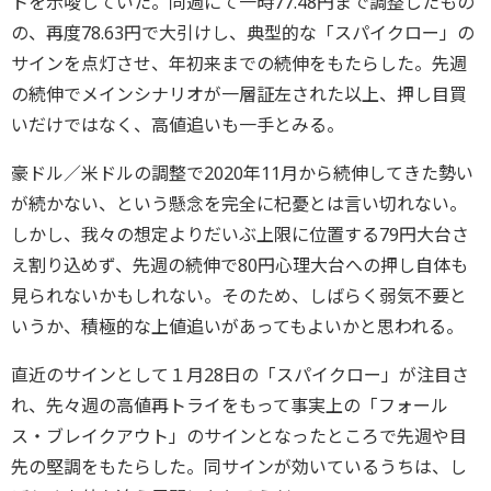
トを示唆していた。同週にて一時77.48円まで調整したもの
の、再度78.63円で大引けし、典型的な「スパイクロー」の
サインを点灯させ、年初来までの続伸をもたらした。先週
の続伸でメインシナリオが一層証左された以上、押し目買
いだけではなく、高値追いも一手とみる。
豪ドル／米ドルの調整で2020年11月から続伸してきた勢い
が続かない、という懸念を完全に杞憂とは言い切れない。
しかし、我々の想定よりだいぶ上限に位置する79円大台さ
え割り込めず、先週の続伸で80円心理大台への押し自体も
見られないかもしれない。そのため、しばらく弱気不要と
いうか、積極的な上値追いがあってもよいかと思われる。
直近のサインとして１月28日の「スパイクロー」が注目さ
れ、先々週の高値再トライをもって事実上の「フォール
ス・ブレイクアウト」のサインとなったところで先週や目
先の堅調をもたらした。同サインが効いているうちは、し