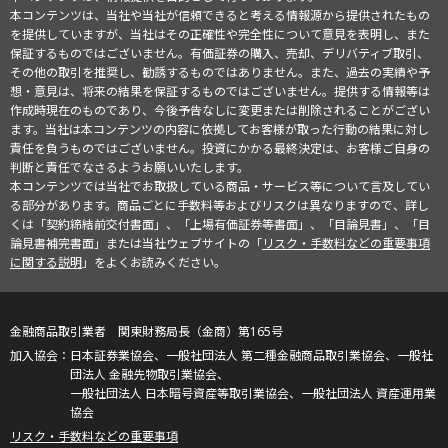
本コンテンツは、当社や当社が信頼できると考える情報源から提供されたもの
を提供していますが、当社はその正確性や完全性について意見を表明し、また
保証するものではございません。有価証券の購入、売却、デリバティブ取引、
その他の取引を推奨し、勧誘するものではありません。また、過去の実績や予
想・意見は、将来の結果を保証するものではございません。提供する情報等は
作成時現在のものであり、今後予告なしに変更または削除されることがござい
ます。当社は本コンテンツの内容に依拠してお客様が取った行動の結果に対し
責任を負うものではございません。投資にかかる最終決定は、お客様ご自身の
判断と責任でなさるようお願いいたします。
本コンテンツでは当社でお取扱している商品・サービス等について言及してい
る部分があります。商品ごとに手数料等およびリスクは異なりますので、詳し
くは「契約締結前交付書面」、「上場有価証券等書面」、「目論見書」、「目
論見書補完書面」または当社ウェブサイトの「
リスク・手数料などの重要事項
に関する説明
」をよくお読みください。
金融商品取引業者 関東財務局長（金商）第165号
日本証券業協会、一般社団法人 第二種金融商品取引業協会、一般社
団法人 金融先物取引業協会、
一般社団法人 日本暗号資産等取引業協会、一般社団法人 資産運用業
協会
リスク・手数料などの重要事項