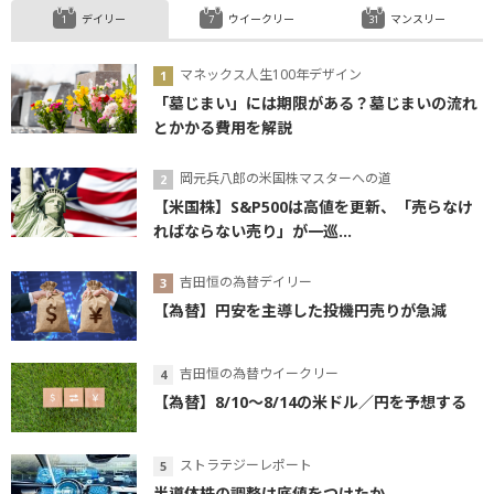
デイリー
ウイークリー
マンスリー
マネックス人生100年デザイン
「墓じまい」には期限がある？墓じまいの流れ
とかかる費用を解説
岡元兵八郎の米国株マスターへの道
【米国株】S&P500は高値を更新、「売らなけ
ればならない売り」が一巡...
吉田恒の為替デイリー
【為替】円安を主導した投機円売りが急減
吉田恒の為替ウイークリー
【為替】8/10～8/14の米ドル／円を予想する
ストラテジーレポート
半導体株の調整は底値をつけたか