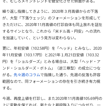
そ、むしろメイントレンドを健全化させた側面がある。
繰り返し指摘してきように、2020年３月高値からの下落
が、大型「下落ウェッジ」のフォーメーションを形成して
きただけに、2020年11月高値の打診自体も同上放れを証左
するサインとなり、これから「米ドル高・円安」への流れ
を加速していく、という見方は変わらない。
更に、年初安値（102.58円）を「ヘッド」とみなし、2020
年11月安値（103.17円）と2021年１月21日安値（103.32
円）を「ショルダーズ」とみる場合は、大型「ヘッド・ア
ンド・ショルダーズ・ボトム」（逆三尊型）の成立につな
がる。
先々週のコラム
で指摘した通り、先週の反落も許容
範囲なので、同フォーメーションの存在を引き続き有力視
する。
今週、再度上値を打診し、また2020年11月高値105.69円の
上に変動を保てれば、新たな上昇段階入りにつながり、一