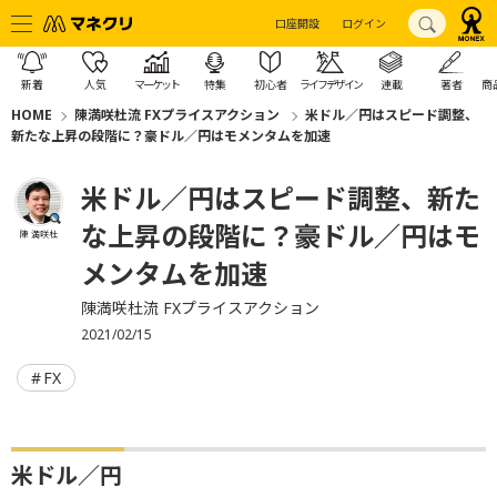
口座開設
ログイン
新着
人気
マーケット
特集
初心者
ライフデザイン
連載
著者
商
HOME
陳満咲杜流 FXプライスアクション
米ドル／円はスピード調整、
新たな上昇の段階に？豪ドル／円はモメンタムを加速
米ドル／円はスピード調整、新た
な上昇の段階に？豪ドル／円はモ
陳 満咲杜
メンタムを加速
陳満咲杜流 FXプライスアクション
2021/02/15
FX
米ドル／円