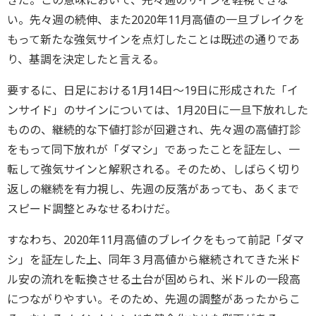
きだ。この意味において、先々週のサインを軽視できな
い。先々週の続伸、また2020年11月高値の一旦ブレイクを
もって新たな強気サインを点灯したことは既述の通りであ
り、基調を決定したと言える。
要するに、日足における1月14日～19日に形成された「イ
ンサイド」のサインについては、1月20日に一旦下放れした
ものの、継続的な下値打診が回避され、先々週の高値打診
をもって同下放れが「ダマシ」であったことを証左し、一
転して強気サインと解釈される。そのため、しばらく切り
返しの継続を有力視し、先週の反落があっても、あくまで
スピード調整とみなせるわけだ。
すなわち、2020年11月高値のブレイクをもって前記「ダマ
シ」を証左した上、同年３月高値から継続されてきた米ド
ル安の流れを転換させる土台が固められ、米ドルの一段高
につながりやすい。そのため、先週の調整があったからこ