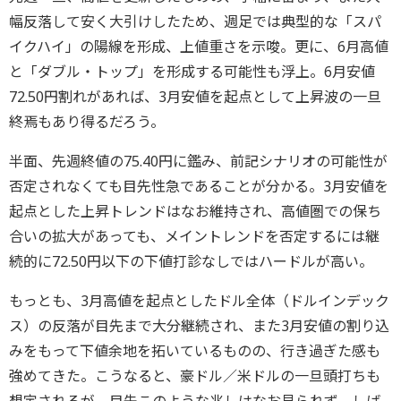
幅反落して安く大引けしたため、週足では典型的な「スパ
イクハイ」の陽線を形成、上値重さを示唆。更に、6月高値
と「ダブル・トップ」を形成する可能性も浮上。6月安値
72.50円割れがあれば、3月安値を起点として上昇波の一旦
終焉もあり得るだろう。
半面、先週終値の75.40円に鑑み、前記シナリオの可能性が
否定されなくても目先性急であることが分かる。3月安値を
起点とした上昇トレンドはなお維持され、高値圏での保ち
合いの拡大があっても、メイントレンドを否定するには継
続的に72.50円以下の下値打診なしではハードルが高い。
もっとも、3月高値を起点としたドル全体（ドルインデック
ス）の反落が目先まで大分継続され、また3月安値の割り込
みをもって下値余地を拓いているものの、行き過ぎた感も
強めてきた。こうなると、豪ドル／米ドルの一旦頭打ちも