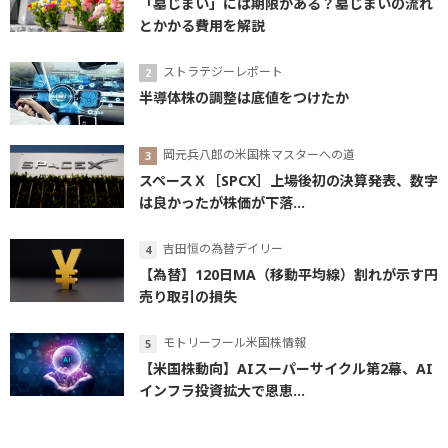
「墓じまい」には期限がある？墓じまいの流れ
とかかる費用を解説
ストラテジーレポート
半導体株の調整は底値をつけたか
岡元兵八郎の米国株マスターへの道
スペースＸ［SPCX］上場後初の決算発表、数字
は良かったが株価が下落...
吉田恒の為替デイリー
【為替】120日MA（移動平均線）割れが示す円
売り取引の損失
モトリーフール米国株情報
【米国株動向】AIスーパーサイクル第2幕、AI
インフラ投資拡大で恩恵...