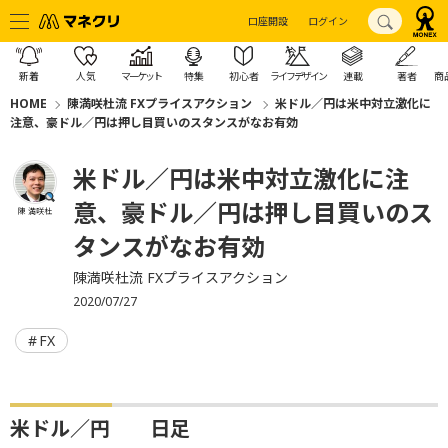
口座開設
ログイン
新着
人気
マーケット
特集
初心者
ライフデザイン
連載
著者
商
HOME
陳満咲杜流 FXプライスアクション
米ドル／円は米中対立激化に
注意、豪ドル／円は押し目買いのスタンスがなお有効
米ドル／円は米中対立激化に注
意、豪ドル／円は押し目買いのス
陳 満咲杜
タンスがなお有効
陳満咲杜流 FXプライスアクション
2020/07/27
FX
米ドル／円 日足