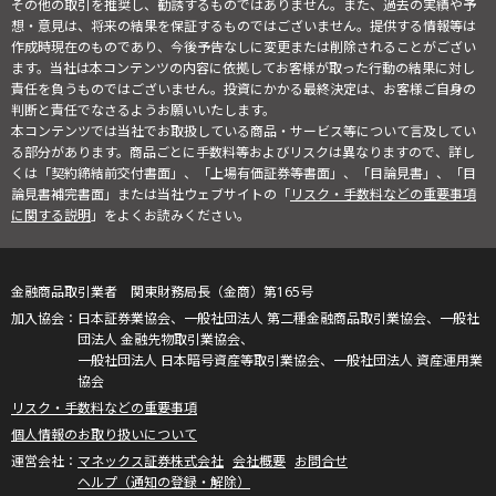
その他の取引を推奨し、勧誘するものではありません。また、過去の実績や予
想・意見は、将来の結果を保証するものではございません。提供する情報等は
作成時現在のものであり、今後予告なしに変更または削除されることがござい
ます。当社は本コンテンツの内容に依拠してお客様が取った行動の結果に対し
責任を負うものではございません。投資にかかる最終決定は、お客様ご自身の
判断と責任でなさるようお願いいたします。
本コンテンツでは当社でお取扱している商品・サービス等について言及してい
る部分があります。商品ごとに手数料等およびリスクは異なりますので、詳し
くは「契約締結前交付書面」、「上場有価証券等書面」、「目論見書」、「目
論見書補完書面」または当社ウェブサイトの「
リスク・手数料などの重要事項
に関する説明
」をよくお読みください。
金融商品取引業者 関東財務局長（金商）第165号
日本証券業協会、一般社団法人 第二種金融商品取引業協会、一般社
団法人 金融先物取引業協会、
一般社団法人 日本暗号資産等取引業協会、一般社団法人 資産運用業
協会
リスク・手数料などの重要事項
個人情報のお取り扱いについて
マネックス証券株式会社
会社概要
お問合せ
ヘルプ（通知の登録・解除）