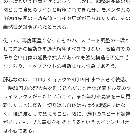
の⼀環という位置付けであった。しかし、調整波完成の証
拠として強気のサインと解釈されてきた分、モメンタムの
加速は先週の一時高値トライや更新が見られたため、その
蓋然性が証明されたと言える。
従って、再度頭重くなったものの、スピード調整の⼀環と
して先週の値動きを過大解釈すべきではない。高値圏での
保ち合い自体の延長や拡大があっても強気構造を否定でき
ない限り、トップアウトの判断はなお性急であろう。
肝心なのは、コロナショックで3月19日 まで⼤きく続落、
⼀時60円の心理⼤台を割り込んだこと⾃体が豪ドル安のク
ライマックスだったということ。また年初来⾼値を⼀旦更
新したことに鑑み、切り返し⾃体はもはや調整波ではな
く、推進波として数えること。故に、途中のスピード調整
があっても、ブル基調を維持できるというメインシナリオ
は不変である。