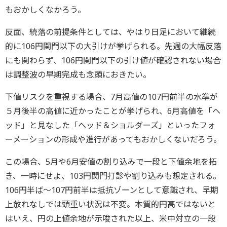
もおかしくなかろう。
反面、続落の前提条件としては、やはり日足において継続
的に106円関門以下の大引けが挙げられる。先週の大幅反落
にも関わらず、106円関門以下の引け値が確認されない場合
は調整波の早期完成も念頭におきたい。
下値リスクを重視する場合、7月高値の107円前半の水準が
５月後半の高値に近かったことが挙げられ、6月高値を「ヘ
ッド」と見なした「ヘッド＆ショルダーズ」といったフォ
ーメーションの形成や進行があってもおかしくないだろう。
この場合、5月や6月安値の割り込みで一段と下値余地を拓
き、一時にせよ、103円関門打診や割り込みも想定される。
106円半ば～107円前半は抵抗ゾーンとして意識され、早期
上放れなしでは頭重い状況は不変。本質的円高ではないと
はいえ、円の上値余地が示唆された以上、米中対立の一段