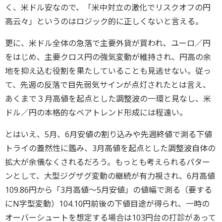
く、米ドル安なので、「米中対立の激化でリスクオフの円
高云々」というのはロジック的に正しくないと言える。
更に、米ドル全体の急落で主要外貨が買われ、ユーロ／円
をはじめ、主要クロス円の強気変動が維持され、円高の余
地を抑え込む役割を果たしていることも見逃せない。従っ
て、先週の反落で目先弱気サインが点灯されたとは言え、
あくまで３月高値を起点とした調整波の一環と見なし、米
ドル／円の本格的なベアトレンド形成には程遠い。
とはいえ、5月、6月安値の割り込みや先週終値で測る下値
トライの蓋然性に鑑み、3月高値を起点とした調整波自体の
拡大が余儀なくされるだろう。もっとも考えられるパター
ンとして、大型ジグザグ変動の継続が有力視され、6月高値
109.86円から「3月高値～5月安値」の値幅で測る（要する
にN字型変動）104.10円前後の下値目途が得られ、一時の
オーバーシュートを想定する場合は103円台の打診があって