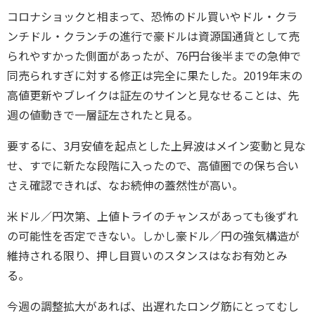
コロナショックと相まって、恐怖のドル買いやドル・クラ
ンチドル・クランチの進⾏で豪ドルは資源国通貨として売
られやすかった側面があったが、76円台後半までの急伸で
同売られすぎに対する修正は完全に果たした。2019年末の
⾼値更新やブレイクは証左のサインと⾒なせることは、先
週の値動きで一層証左されたと見る。
要するに、3月安値を起点とした上昇波はメイン変動と⾒な
せ、すでに新たな段階に入ったので、高値圏での保ち合い
さえ確認できれば、なお続伸の蓋然性が高い。
米ドル／円次第、上値トライのチャンスがあっても後ずれ
の可能性を否定できない。しかし豪ドル／円の強気構造が
維持される限り、押し目買いのスタンスはなお有効とみ
る。
今週の調整拡大があれば、出遅れたロング筋にとってむし