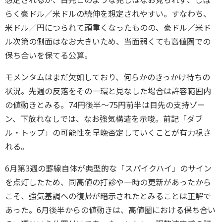
想定されるが、目先このような兆しはなお見られず、しば
らく豪ドル／米ドルの続伸を想定されやすい。すなわち、
米ドル／円につられて頭重くなったものの、豪ドル／米ド
ル次第の側面はなお大きいため、当面弱くても高値圏での
保ち合いを保てる公算。
モメンタムはまだ欠如しており、何らかのきっかけ待ちの
状況。先週の反落をその一環と見なした場合は許容範囲内
の値動きとみる。74円後半～75円前半は目先の支持ゾー
ン、下放れなしでは、なお強気構造を示唆。前記「ダブ
ル・トップ」の可能性を早晩否定していくことが有力視さ
れる。
6月第3週の罫線⾃体が典型的な「スパイクハイ」のサイン
を点灯したため、同⾼値の打診や⼀時の更新があったから
こそ、強気基調への復帰が暗⽰されたとみることは正解で
あった。6月後半からの値動きは、⾼値圏における保ち合い