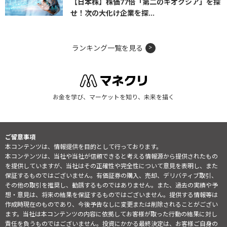
【日本株】株価77倍「第二のキオクシア」を探
せ！次の大化け企業を探...
ランキング一覧を見る
お金を学び、マーケットを知り、未来を描く
ご留意事項
本コンテンツは、情報提供を目的として行っております。
本コンテンツは、当社や当社が信頼できると考える情報源から提供されたもの
を提供していますが、当社はその正確性や完全性について意見を表明し、また
保証するものではございません。有価証券の購入、売却、デリバティブ取引、
その他の取引を推奨し、勧誘するものではありません。また、過去の実績や予
想・意見は、将来の結果を保証するものではございません。提供する情報等は
作成時現在のものであり、今後予告なしに変更または削除されることがござい
ます。当社は本コンテンツの内容に依拠してお客様が取った行動の結果に対し
責任を負うものではございません。投資にかかる最終決定は、お客様ご自身の