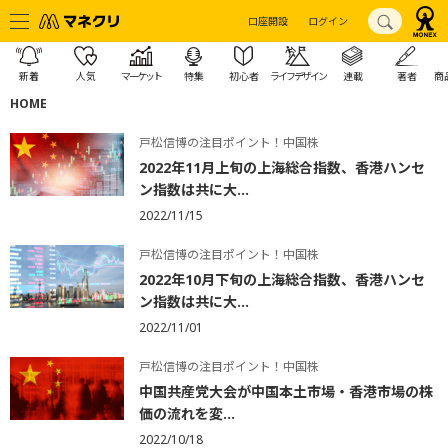
口座開設
ログイン
新着
人気
マーケット
特集
初心者
ライフデザイン
連載
著者
商
HOME
戸松信博の注目ポイント！中国株
2022年11月上旬の上海総合指数、香港ハンセ
ン指数は共に大...
2022/11/15
戸松信博の注目ポイント！中国株
2022年10月下旬の上海総合指数、香港ハンセ
ン指数は共に大...
2022/11/01
戸松信博の注目ポイント！中国株
中国共産党大会が中国本土市場・香港市場の株
価の流れを変...
2022/10/18