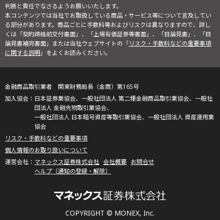
判断と責任でなさるようお願いいたします。
本コンテンツでは当社でお取扱している商品・サービス等について言及してい
る部分があります。商品ごとに手数料等およびリスクは異なりますので、詳し
くは「契約締結前交付書面」、「上場有価証券等書面」、「目論見書」、「目
論見書補完書面」または当社ウェブサイトの「
リスク・手数料などの重要事項
に関する説明
」をよくお読みください。
金融商品取引業者 関東財務局長（金商）第165号
日本証券業協会、一般社団法人 第二種金融商品取引業協会、一般社
団法人 金融先物取引業協会、
一般社団法人 日本暗号資産等取引業協会、一般社団法人 資産運用業
協会
リスク・手数料などの重要事項
個人情報のお取り扱いについて
マネックス証券株式会社
会社概要
お問合せ
ヘルプ（通知の登録・解除）
COPYRIGHT © MONEX, Inc.