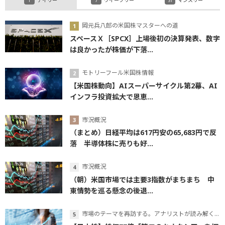
デイリー
ウイークリー
マンスリー
岡元兵八郎の米国株マスターへの道
スペースＸ［SPCX］上場後初の決算発表、数字
は良かったが株価が下落...
モトリーフール米国株情報
【米国株動向】AIスーパーサイクル第2幕、AI
インフラ投資拡大で恩恵...
市況概況
（まとめ）日経平均は617円安の65,683円で反
落 半導体株に売りも好...
市況概況
（朝）米国市場では主要3指数がまちまち 中
東情勢を巡る懸念の後退...
市場のテーマを再訪する。アナリストが読み解くテーマの本質