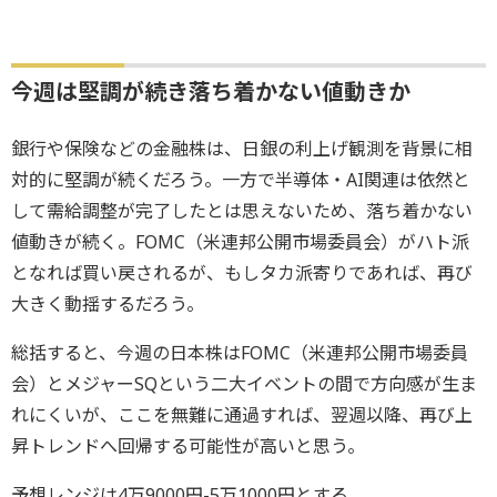
今週は堅調が続き落ち着かない値動きか
銀行や保険などの金融株は、日銀の利上げ観測を背景に相
対的に堅調が続くだろう。一方で半導体・AI関連は依然と
して需給調整が完了したとは思えないため、落ち着かない
値動きが続く。FOMC（米連邦公開市場委員会）がハト派
となれば買い戻されるが、もしタカ派寄りであれば、再び
大きく動揺するだろう。
総括すると、今週の日本株はFOMC（米連邦公開市場委員
会）とメジャーSQという二大イベントの間で方向感が生ま
れにくいが、ここを無難に通過すれば、翌週以降、再び上
昇トレンドへ回帰する可能性が高いと思う。
予想レンジは4万9000円-5万1000円とする。