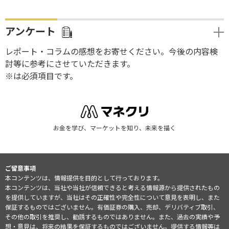
アンケート
レポート・コラムの感想をお寄せください。今後の内容検
討等に参考にさせていただきます。
※は必須項目です。
お金を学び、マーケットを知り、未来を描く
ご留意事項
本コンテンツは、情報提供を目的として行っております。
本コンテンツは、当社や当社が信頼できると考える情報源から提供されたもの
を提供していますが、当社はその正確性や完全性について意見を表明し、また
保証するものではございません。有価証券の購入、売却、デリバティブ取引、
その他の取引を推奨し、勧誘するものではありません。また、過去の実績や予
想・意見は、将来の結果を保証するものではございません。提供する情報等は