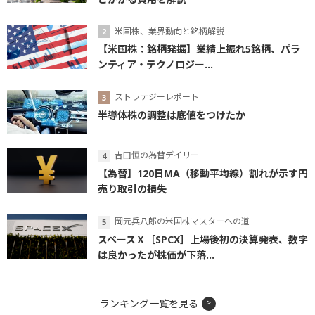
米国株、業界動向と銘柄解説
【米国株：銘柄発掘】業績上振れ5銘柄、パラ
ンティア・テクノロジー...
ストラテジーレポート
半導体株の調整は底値をつけたか
吉田恒の為替デイリー
【為替】120日MA（移動平均線）割れが示す円
売り取引の損失
岡元兵八郎の米国株マスターへの道
スペースＸ［SPCX］上場後初の決算発表、数字
は良かったが株価が下落...
ランキング一覧を見る