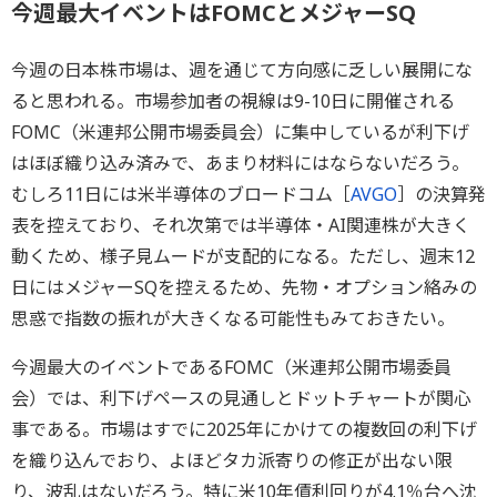
今週最大イベントはFOMCとメジャーSQ
今週の日本株市場は、週を通じて方向感に乏しい展開にな
ると思われる。市場参加者の視線は9-10日に開催される
FOMC（米連邦公開市場委員会）に集中しているが利下げ
はほぼ織り込み済みで、あまり材料にはならないだろう。
むしろ11日には米半導体のブロードコム［
AVGO
］の決算発
表を控えており、それ次第では半導体・AI関連株が大きく
動くため、様子見ムードが支配的になる。ただし、週末12
日にはメジャーSQを控えるため、先物・オプション絡みの
思惑で指数の振れが大きくなる可能性もみておきたい。
今週最大のイベントであるFOMC（米連邦公開市場委員
会）では、利下げペースの見通しとドットチャートが関心
事である。市場はすでに2025年にかけての複数回の利下げ
を織り込んでおり、よほどタカ派寄りの修正が出ない限
り、波乱はないだろう。特に米10年債利回りが4.1％台へ沈