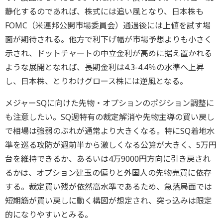
静化するのであれば、株式には追い風となり、日本株も
FOMC（米連邦公開市場委員会）通過後には上値を試す場
面が期待される。他方で利下げ幅が市場予想よりも小さく
示され、ドットチャートの中立金利が高めに据え置かれる
ような展開となれば、長期金利は4.3-4.4％の水準へ上昇
し、日本株、とりわけグロース株には逆風となる。
メジャーSQに向けた先物・オプションのポジション調整に
も注意したい。SQ週特有の裁定解消や先物主導の買い戻し
で相場は強弱のぶれが通常より大きくなる。特にSQ着地水
準を巡る攻防が週前半から激しくなる公算が大きく、5万円
台を維持できるか、あるいは4万9000円方向に引き戻され
るかは、オプション建玉の偏りと外国人の先物売買に依存
する。裁定買い残が依然高水準であるため、急落局面では
短期筋が買い戻しに動く構図が想定され、突っ込みは限定
的になりやすいとみる。