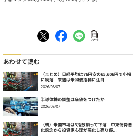
ｱﾝｹｰﾄ
あわせて読む
（まとめ）日経平均は76円安の65,606円で小幅
に続落 来週は米物価指標に注目
2026/08/07
半導体株の調整は底値をつけたか
2026/08/07
（朝）米国市場は3指数揃って下落 中東情勢悪
化懸念から投資家心理が悪化し売り優...