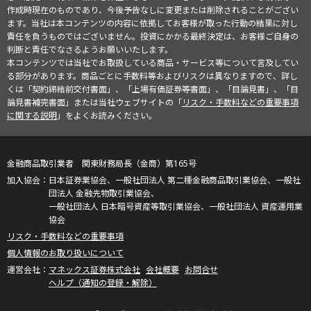
作成時現在のものであり、今後予告なしに変更または削除されることがござい
ます。当社は本コンテンツの内容に依拠してお客様が取った行動の結果に対し
責任を負うものではございません。投資にかかる最終決定は、お客様ご自身の
判断と責任でなさるようお願いいたします。
本コンテンツでは当社でお取扱している商品・サービス等について言及してい
る部分があります。商品ごとに手数料等およびリスクは異なりますので、詳し
くは「契約締結前交付書面」、「上場有価証券等書面」、「目論見書」、「目
論見書補完書面」または当社ウェブサイトの「
リスク・手数料などの重要事項
に関する説明
」をよくお読みください。
金融商品取引業者 関東財務局長（金商）第165号
日本証券業協会、一般社団法人 第二種金融商品取引業協会、一般社
団法人 金融先物取引業協会、
一般社団法人 日本暗号資産等取引業協会、一般社団法人 資産運用業
協会
リスク・手数料などの重要事項
個人情報のお取り扱いについて
マネックス証券株式会社
会社概要
お問合せ
ヘルプ（通知の登録・解除）