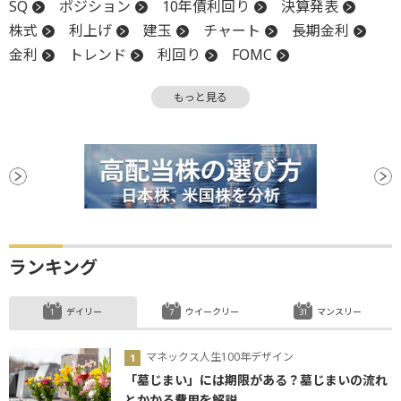
SQ
ポジション
10年債利回り
決算発表
株式
利上げ
建玉
チャート
長期金利
金利
トレンド
利回り
FOMC
米連邦公開市場委員会
上値
オプション
もっと見る
決算
堅調
材料
タカ派
調整
日銀
ハト派
利下げ
ランキング
デイリー
ウイークリー
マンスリー
マネックス人生100年デザイン
「墓じまい」には期限がある？墓じまいの流れ
とかかる費用を解説