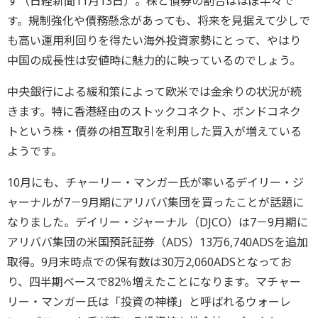
す（日経新聞11月13日）。株と債券の割合はほぼ半々で
す。規制強化や債務懸念があっても、将来を見据えて少しで
も高い運用利回りを得たい海外投資家勢にとって、やはり
中国の成長性は安値時に魅力的に映っているのでしょう。
中央銀行による緩和策によって欧米では金余りの状況が続
きます。特に香港経由のストックコネクト、ボンドコネク
トという株・債券の相互取引を利用した買入が増えている
ようです。
10月にも、チャーリー・マンガー氏が率いるデイリー・ジ
ャーナルが7－9月期にアリババ集団を買ったことが話題に
なりました。デイリー・ジャーナル（DJCO）は7－9月期に
アリババ集団の米国預託証券（ADS）13万6,740ADSを追加
取得。9月末時点での保有数は30万2,060ADSとなってお
り、四半期ベースで82％増えたことになります。マチャー
リー・マンガー氏は「投資の神様」と呼ばれるウォーレ