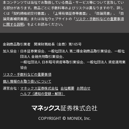
本コンテンツでは当社でお取扱している商品・サービス等について言及してい
る部分があります。商品ごとに手数料等およびリスクは異なりますので、詳し
くは「契約締結前交付書面」、「上場有価証券等書面」、「目論見書」、「目
論見書補完書面」または当社ウェブサイトの「
リスク・手数料などの重要事項
に関する説明
」をよくお読みください。
金融商品取引業者 関東財務局長（金商）第165号
日本証券業協会、一般社団法人 第二種金融商品取引業協会、一般社
団法人 金融先物取引業協会、
一般社団法人 日本暗号資産等取引業協会、一般社団法人 資産運用業
協会
リスク・手数料などの重要事項
個人情報のお取り扱いについて
マネックス証券株式会社
会社概要
お問合せ
ヘルプ（通知の登録・解除）
COPYRIGHT © MONEX, Inc.