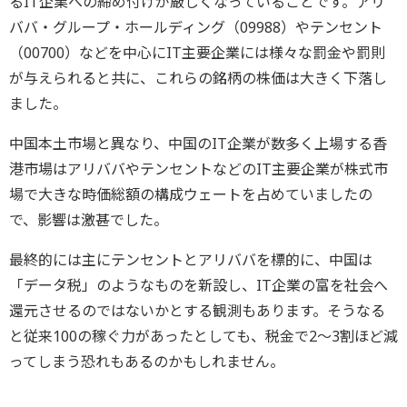
るIT企業への締め付けが厳しくなっていることです。アリ
ババ・グループ・ホールディング（09988）やテンセント
（00700）などを中心にIT主要企業には様々な罰金や罰則
が与えられると共に、これらの銘柄の株価は大きく下落し
ました。
中国本土市場と異なり、中国のIT企業が数多く上場する香
港市場はアリババやテンセントなどのIT主要企業が株式市
場で大きな時価総額の構成ウェートを占めていましたの
で、影響は激甚でした。
最終的には主にテンセントとアリババを標的に、中国は
「データ税」のようなものを新設し、IT企業の富を社会へ
還元させるのではないかとする観測もあります。そうなる
と従来100の稼ぐ力があったとしても、税金で2～3割ほど減
ってしまう恐れもあるのかもしれません。