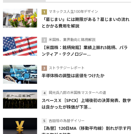
マネックス人生100年デザイン
「墓じまい」には期限がある？墓じまいの流れ
とかかる費用を解説
米国株、業界動向と銘柄解説
【米国株：銘柄発掘】業績上振れ5銘柄、パラ
ンティア・テクノロジー...
ストラテジーレポート
半導体株の調整は底値をつけたか
岡元兵八郎の米国株マスターへの道
スペースＸ［SPCX］上場後初の決算発表、数字
は良かったが株価が下落...
吉田恒の為替デイリー
【為替】120日MA（移動平均線）割れが示す円