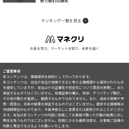
売り取引の損失
ランキング一覧を見る
お金を学び、マーケットを知り、未来を描く
ご留意事項
本コンテンツは、情報提供を目的として行っております。
本コンテンツは、当社や当社が信頼できると考える情報源から提供されたもの
を提供していますが、当社はその正確性や完全性について意見を表明し、また
保証するものではございません。有価証券の購入、売却、デリバティブ取引、
その他の取引を推奨し、勧誘するものではありません。また、過去の実績や予
想・意見は、将来の結果を保証するものではございません。提供する情報等は
作成時現在のものであり、今後予告なしに変更または削除されることがござい
ます。当社は本コンテンツの内容に依拠してお客様が取った行動の結果に対し
責任を負うものではございません。投資にかかる最終決定は、お客様ご自身の
判断と責任でなさるようお願いいたします。