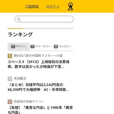
口座開設
ログイン
ランキング
デイリー
ウイークリー
マンスリー
岡元兵八郎の米国株マスターへの道
スペースＸ［SPCX］上場後初の決算発
表、数字は良かったが株価が下落...
市況概況
（まとめ）日経平均は2,342円高の
66,300円で大幅続伸 AI・半導体銘...
吉田恒の為替デイリー
【為替】「異常な円安」と1995年「異常
な円高」