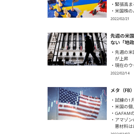
緊張高ま
米国株の
2022/02/21
先週の米
ない「地
先週の米
が上昇
現在のウ
2022/02/14
メタ（FB
試練の1
米国の個
GAFA
アマゾン
悪材料は