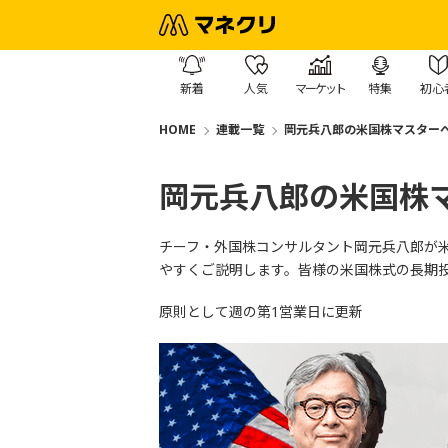
新着
人気
マーケット
特集
初心
HOME
連載一覧
岡元兵八郎の米国株マスター
岡元兵八郎の米国株
チーフ・
外国株コンサルタント岡元兵八郎が
やすくご説明します。
皆様の米国株式の長期
原則として週の第1営業日に更新