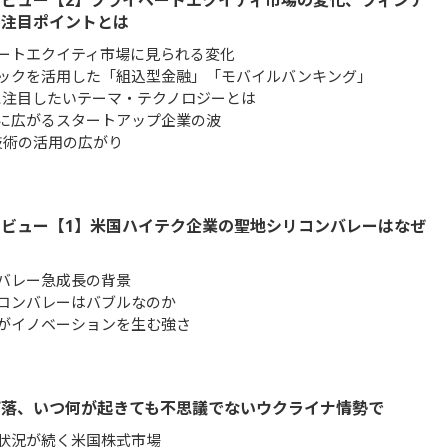
ビュー【2】プライベートエクイティ市場の変化、フィンテ
の注目ポイントとは
ートエクイティ市場に見られる変化
ックを活用した「組込型金融」「モバイルバンキング」
年に注目したいテーマ・テクノロジーとは
に広がるスタートアップ企業の波
R技術の活用の広がり
ビュー【1】米国ハイテク企業の聖地シリコンバレーはなぜ
バレー急成長の背景
コンバレーはバブルなのか
がイノベーションを生む強さ
下落、いつ何が起きても不思議でないウクライナ情勢で
状況が続く米国株式市場