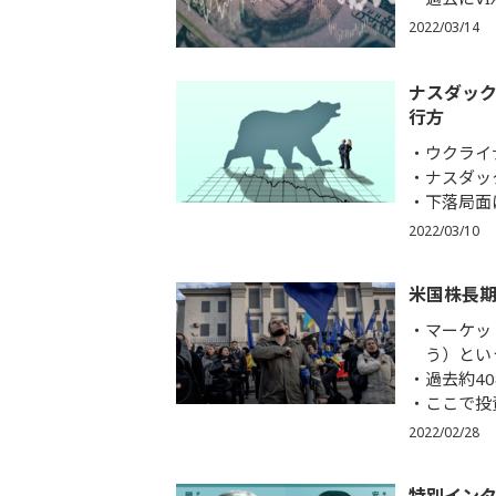
2022/03/14
ナスダック
行方
ウクライ
ナスダッ
下落局面
2022/03/10
米国株長期
マーケットは
う）とい
過去約4
ここで投
2022/02/28