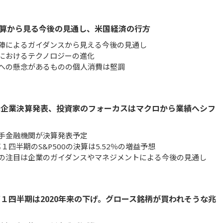
算から見る今後の見通し、米国経済の行方
陣によるガイダンスから見える今後の見通し
におけるテクノロジーの進化
への懸念があるものの個人消費は堅調
米企業決算発表、投資家のフォーカスはマクロから業績へシフ
手金融機関が決算発表予定
第１四半期のS&P500の決算は5.52％の増益予想
の注目は企業のガイダンスやマネジメントによる今後の見通し
１四半期は2020年来の下げ。グロース銘柄が買われそうな兆