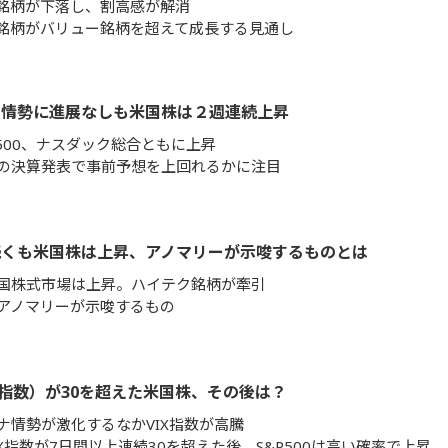
銘柄が下落し、割高感が解消
銘柄がバリュー銘柄を超えて成長する見通し
ナ情勢に進展なしも米国株は２週連続上昇
P500、ナスダック総合ともに上昇
の決算発表で事前予想を上回れるかに注目
続くも米国株は上昇、アノマリーが示唆するものとは
国株式市場は上昇。ハイテク銘柄が牽引
アノマリーが示唆するもの
怖指数）が30を超えた米国株、その後は？
ナ情勢が激化するなかVIX指数が高騰
IX指数が7日間以上連続30を超えた後、S&P500は高い確率で上昇