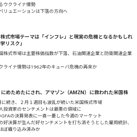
るウクライナ情勢
バリュエーションは下落の方向へ
国株式市場テーマは「インフレ」と現実の危機となるかもしれ
政学リスク」
国株式市場は主要株価指数が下落、石油関連企業と防衛関連企業
クライナ情勢は1962年のキューバ危機の再来か
）にめためたにされ、アマゾン（AMZN）に救われた米国株
月に続き、２月１週目も波乱が続いた米国株式市場
人投資家のセンチメントは最悪の領域に
MのGFAの決算発表に一喜一憂した今週のマーケット
の好決算が生んだ好センチメントを打ち消そうとした雇用統計、
ほぼ織り込み済みか