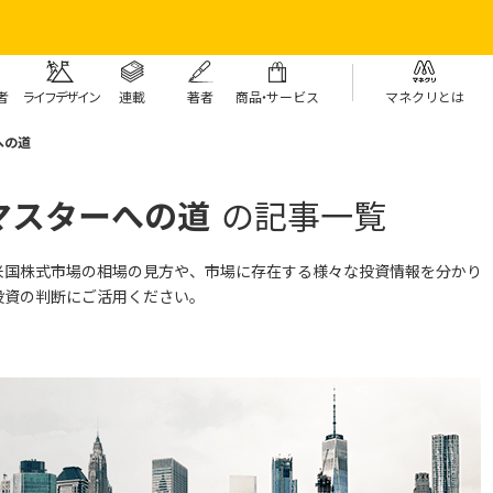
者
ライフデザイン
連載
著者
商
品・
サービス
マネクリとは
への道
マスターへの道
の記事一覧
米国株式市場の相場の見方や、
市場に存在する様々な投資情報を分かり
投資の判断にご活用ください。