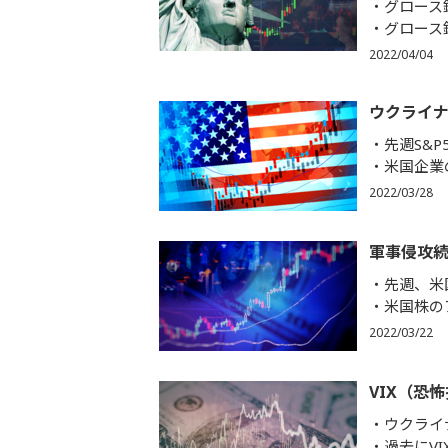
グロース
グロース
2022/04/04
ウクライ
先週S&
米国企業
2022/03/28
軍事侵攻
先週、米
米国株の
2022/03/22
VIX（恐
ウクライ
過去にV