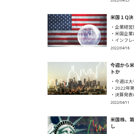
2022/04/25
米国１Q決
企業経営
米国企業
インフレ
2022/04/18
今週から
トか
今週は大
2022年
決算発表
2022/04/11
米国株、第
し