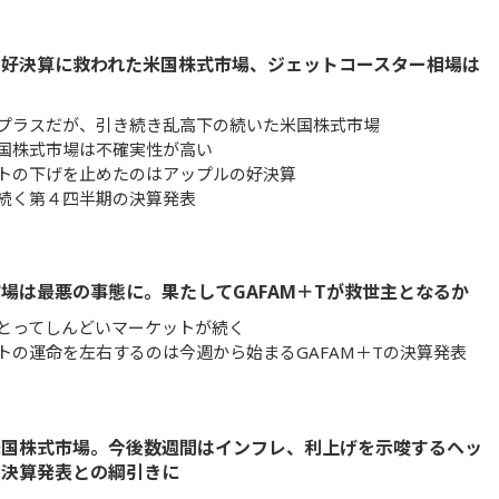
の好決算に救われた米国株式市場、ジェットコースター相場は
プラスだが、引き続き乱高下の続いた米国株式市場
国株式市場は不確実性が高い
トの下げを止めたのはアップルの好決算
続く第４四半期の決算発表
場は最悪の事態に。果たしてGAFAM＋Tが救世主となるか
とってしんどいマーケットが続く
トの運命を左右するのは今週から始まるGAFAM＋Tの決算発表
米国株式市場。今後数週間はインフレ、利上げを示唆するヘッ
と決算発表との綱引きに