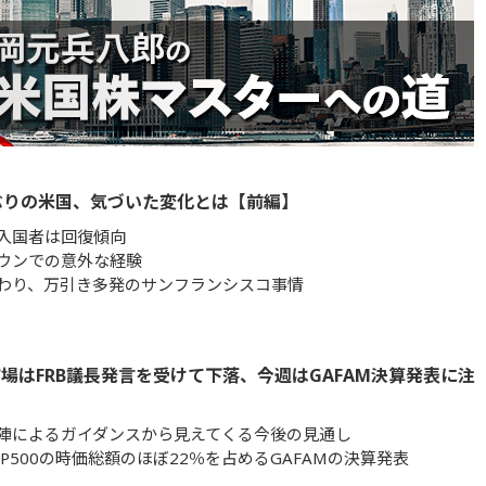
ぶりの米国、気づいた変化とは【前編】
入国者は回復傾向
ウンでの意外な経験
わり、万引き多発のサンフランシスコ事情
場はFRB議長発言を受けて下落、今週はGAFAM決算発表に注
陣によるガイダンスから見えてくる今後の見通し
&P500の時価総額のほぼ22％を占めるGAFAMの決算発表