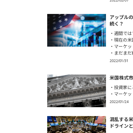
2022/02/07
アップル
続く？
週間では
現在の米
マーケッ
まだまだ
2022/01/31
米国株式市
投資家に
マーケッ
2022/01/24
混乱する
ドライン