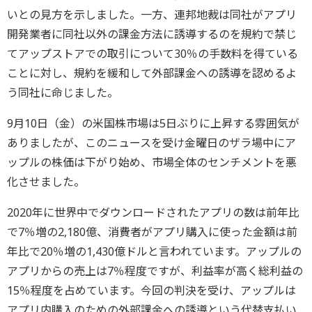
いとの見方を示しました。一方、連邦地裁は同社がアプリ
開発業者に同社以外の課金方法に誘導するのを規約で禁じ
てアップストアでの取引について30％の手数料を得ている
ことに対し、規約を緩和して外部課金への誘導を認めるよ
う同社に命じました。
9月10日（金）の米国株市場は5日ぶりに上昇する雰囲気が
ありましたが、このニュースを受け金曜日のザラ場中にア
ップルの株価は下がり始め、市場全体のセンチメントを悪
化させました。
2020年に世界中でダウンロードされたアプリの数は前年比
で7％増の2,180億、消費者がアプリ購入に使った金額は前
年比で20％増の1,430億ドルと言われています。アップルの
アプリからの売上は7％程度ですが、利益率が高く総利益の
15％程度を占めています。今回の判決を受け、アップルは
アプリ内購入のための外部課金への誘導という代替支払い