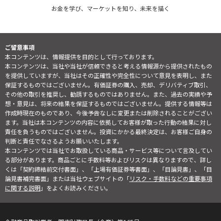
お金を学び、マーケットを知り、未来を描く
ご留意事項
本コンテンツは、情報提供を目的として行っております。
本コンテンツは、当社や当社が信頼できると考える情報源から提供されたもの
を提供していますが、当社はその正確性や完全性について意見を表明し、また
保証するものではございません。有価証券の購入、売却、デリバティブ取引、
その他の取引を推奨し、勧誘するものではありません。また、過去の実績や予
想・意見は、将来の結果を保証するものではございません。提供する情報等は
作成時現在のものであり、今後予告なしに変更または削除されることがござい
ます。当社は本コンテンツの内容に依拠してお客様が取った行動の結果に対し
責任を負うものではございません。投資にかかる最終決定は、お客様ご自身の
判断と責任でなさるようお願いいたします。
本コンテンツでは当社でお取扱している商品・サービス等について言及してい
る部分があります。商品ごとに手数料等およびリスクは異なりますので、詳し
くは「契約締結前交付書面」、「上場有価証券等書面」、「目論見書」、「目
論見書補完書面」または当社ウェブサイトの「
リスク・手数料などの重要事項
に関する説明
」をよくお読みください。