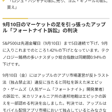
「ロシュ・ハシャナの前に売り、ヨム・キプールの前に
買え」
9月10日のマーケットの足を引っ張ったアップ
ル「フォートナイト訴訟」の判決
S&P500は先週金曜日（9月10日）まで5日連続で下げ、9月
に入りこれまでのところ1.42％の下げとなっています。テク
ノロジー銘柄の多いナスダック総合指数は同期間0.94％の
下げです。
9月10日（金）にはアップルのアプリ市場運営が反トラスト
法（独占禁止法）違反に当たると同社を訴えた米エピッ
ク・ゲームズ（人気ゲーム「フォートナイト」開発業者）
の訴訟で、米カリフォルニア州の連邦地裁はエピックの訴
えを一部認める判決を出しました。判決では、アップルは
モバイル配信アプリ市場において独占しているとみなさな