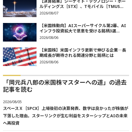
【決算結果】シーゲイト・テクノロジー・ホー
ルディングス［STX］、Tモバイル［TMUS...
2026/08/07
【米国株動向】AIスーパーサイクル第2幕、AI
インフラ投資拡大で恩恵を受ける銘柄3選...
2026/08/06
【米国株】米国インフラ更新で伸びる企業―長
期成長が期待される関連分野と銘柄とは
2026/08/06
「岡元兵八郎の米国株マスターへの道」の過去
記事を読む
2026/08/05
スペースＸ［SPCX］上場後初の決算発表、数字は良かったが株価が
下落した理由。スターリンクが生む利益をスターシップとAIの未来
へ再投資