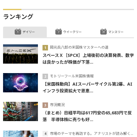
ランキング
デイリー
ウイークリー
マンスリー
岡元兵八郎の米国株マスターへの道
スペースＸ［SPCX］上場後初の決算発表、数字
は良かったが株価が下落...
モトリーフール米国株情報
【米国株動向】AIスーパーサイクル第2幕、AI
インフラ投資拡大で恩恵...
市況概況
（まとめ）日経平均は617円安の65,683円で反
落 半導体株に売りも好...
市場のテーマを再訪する。アナリストが読み解くテーマの本質