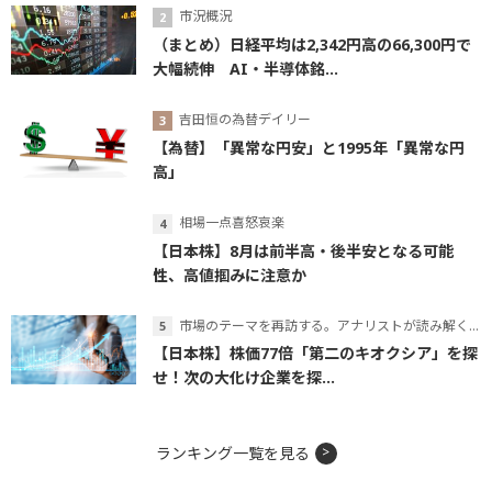
市況概況
（まとめ）日経平均は2,342円高の66,300円で
大幅続伸 AI・半導体銘...
吉田恒の為替デイリー
【為替】「異常な円安」と1995年「異常な円
高」
相場一点喜怒哀楽
【日本株】8月は前半高・後半安となる可能
性、高値掴みに注意か
市場のテーマを再訪する。アナリストが読み解くテーマの本質
【日本株】株価77倍「第二のキオクシア」を探
せ！次の大化け企業を探...
ランキング一覧を見る