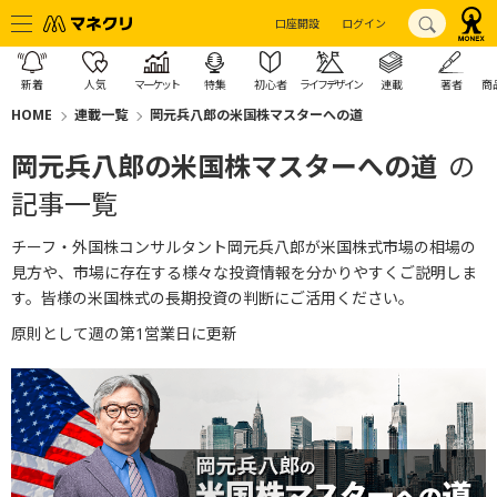
口座開設
ログイン
新着
人気
マーケット
特集
初心者
ライフデザイン
連載
著者
商
HOME
連載一覧
岡元兵八郎の米国株マスターへの道
岡元兵八郎の米国株マスターへの道
の
記事一覧
チーフ・
外国株コンサルタント岡元兵八郎が米国株式市場の相場の
見方や、
市場に存在する様々な投資情報を分かりやすくご説明しま
す。
皆様の米国株式の長期投資の判断にご活用ください。
原則として週の第1営業日に更新