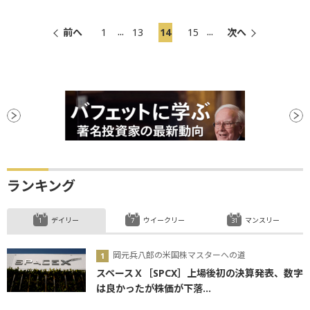
...
...
前へ
1
13
14
15
次へ
ランキング
デイリー
ウイークリー
マンスリー
岡元兵八郎の米国株マスターへの道
スペースＸ［SPCX］上場後初の決算発表、数字
は良かったが株価が下落...