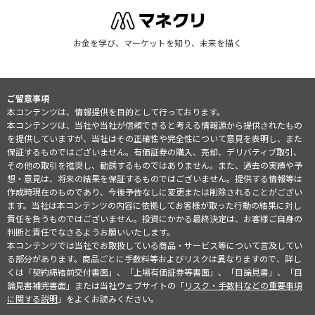
お金を学び、マーケットを知り、未来を描く
ご留意事項
本コンテンツは、情報提供を目的として行っております。
本コンテンツは、当社や当社が信頼できると考える情報源から提供されたもの
を提供していますが、当社はその正確性や完全性について意見を表明し、また
保証するものではございません。有価証券の購入、売却、デリバティブ取引、
その他の取引を推奨し、勧誘するものではありません。また、過去の実績や予
想・意見は、将来の結果を保証するものではございません。提供する情報等は
作成時現在のものであり、今後予告なしに変更または削除されることがござい
ます。当社は本コンテンツの内容に依拠してお客様が取った行動の結果に対し
責任を負うものではございません。投資にかかる最終決定は、お客様ご自身の
判断と責任でなさるようお願いいたします。
本コンテンツでは当社でお取扱している商品・サービス等について言及してい
る部分があります。商品ごとに手数料等およびリスクは異なりますので、詳し
くは「契約締結前交付書面」、「上場有価証券等書面」、「目論見書」、「目
論見書補完書面」または当社ウェブサイトの「
リスク・手数料などの重要事項
に関する説明
」をよくお読みください。