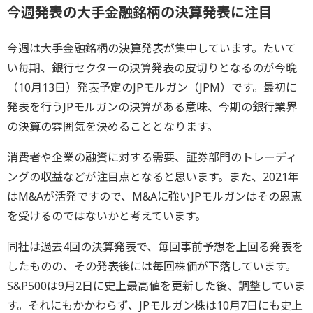
今週発表の大手金融銘柄の決算発表に注目
今週は大手金融銘柄の決算発表が集中しています。たいて
い毎期、銀行セクターの決算発表の皮切りとなるのが今晩
（10月13日）発表予定のJPモルガン（JPM）です。最初に
発表を行うJPモルガンの決算がある意味、今期の銀行業界
の決算の雰囲気を決めることとなります。
消費者や企業の融資に対する需要、証券部門のトレーディ
ングの収益などが注目点となると思います。また、2021年
はM&Aが活発ですので、M&Aに強いJPモルガンはその恩恵
を受けるのではないかと考えています。
同社は過去4回の決算発表で、毎回事前予想を上回る発表を
したものの、その発表後には毎回株価が下落しています。
S&P500は9月2日に史上最高値を更新した後、調整していま
す。それにもかかわらず、JPモルガン株は10月7日にも史上