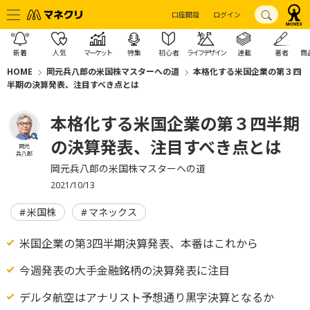
口座開設
ログイン
新着
人気
マーケット
特集
初心者
ライフデザイン
連載
著者
商
HOME
岡元兵八郎の米国株マスターへの道
本格化する米国企業の第３四
半期の決算発表、注目すべき点とは
本格化する米国企業の第３四半期
の決算発表、注目すべき点とは
岡元
兵八郎
岡元兵八郎の米国株マスターへの道
2021/10/13
米国株
マネックス
米国企業の第3四半期決算発表、本番はこれから
今週発表の大手金融銘柄の決算発表に注目
デルタ航空はアナリスト予想通り黒字決算となるか