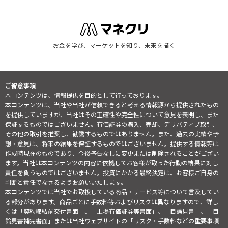
お金を学び、マーケットを知り、未来を描く
ご留意事項
本コンテンツは、情報提供を目的として行っております。
本コンテンツは、当社や当社が信頼できると考える情報源から提供されたもの
を提供していますが、当社はその正確性や完全性について意見を表明し、また
保証するものではございません。有価証券の購入、売却、デリバティブ取引、
その他の取引を推奨し、勧誘するものではありません。また、過去の実績や予
想・意見は、将来の結果を保証するものではございません。提供する情報等は
作成時現在のものであり、今後予告なしに変更または削除されることがござい
ます。当社は本コンテンツの内容に依拠してお客様が取った行動の結果に対し
責任を負うものではございません。投資にかかる最終決定は、お客様ご自身の
判断と責任でなさるようお願いいたします。
本コンテンツでは当社でお取扱している商品・サービス等について言及してい
る部分があります。商品ごとに手数料等およびリスクは異なりますので、詳し
くは「契約締結前交付書面」、「上場有価証券等書面」、「目論見書」、「目
論見書補完書面」または当社ウェブサイトの「
リスク・手数料などの重要事項