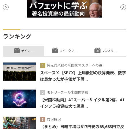
ランキング
デイリー
ウイークリー
マンスリー
岡元兵八郎の米国株マスターへの道
スペースＸ［SPCX］上場後初の決算発表、数字
は良かったが株価が下落...
モトリーフール米国株情報
【米国株動向】AIスーパーサイクル第2幕、AI
インフラ投資拡大で恩恵...
市況概況
（まとめ）日経平均は617円安の65,683円で反