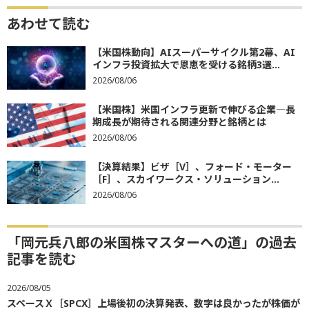
あわせて読む
【米国株動向】AIスーパーサイクル第2幕、AI
インフラ投資拡大で恩恵を受ける銘柄3選...
2026/08/06
【米国株】米国インフラ更新で伸びる企業―長
期成長が期待される関連分野と銘柄とは
2026/08/06
【決算結果】ビザ［V］、フォード・モーター
［F］、スカイワークス・ソリューション...
2026/08/06
「岡元兵八郎の米国株マスターへの道」の過去
記事を読む
2026/08/05
スペースＸ［SPCX］上場後初の決算発表、数字は良かったが株価が