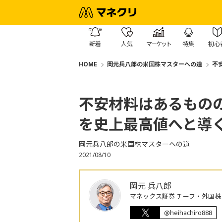
新着
人気
マーケット
特集
初心
HOME
岡元兵八郎の米国株マスターへの道
不
不安材料はあるもの
を史上最高値へと導
岡元兵八郎の米国株マスターへの道
2021/08/10
岡元 兵八郎
マネックス証券 チーフ・外国
@heihachiro888