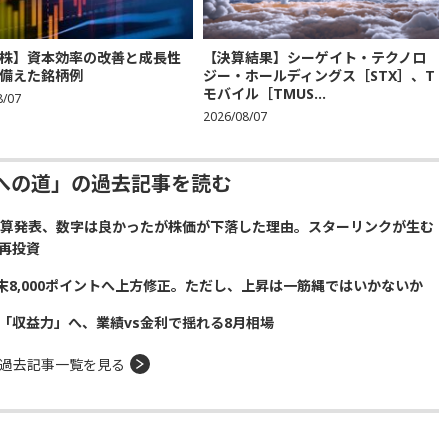
株】資本効率の改善と成長性
【決算結果】シーゲイト・テクノロ
備えた銘柄例
ジー・ホールディングス［STX］、T
モバイル［TMUS...
8/07
2026/08/07
への道」の過去記事を読む
の決算発表、数字は良かったが株価が下落した理由。スターリンクが生む
再投資
の年末8,000ポイントへ上方修正。ただし、上昇は一筋縄ではいかないか
「収益力」へ、業績vs金利で揺れる8月相場
過去記事一覧を見る