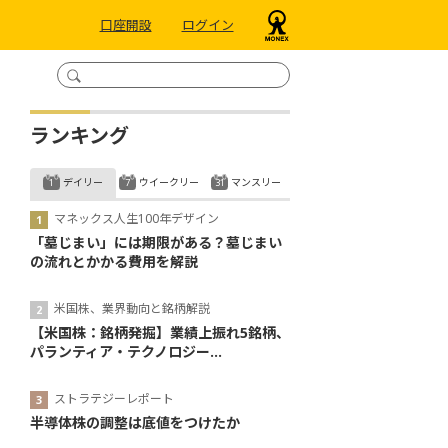
口座開設
ログイン
ランキング
デイリー
ウイークリー
マンスリー
マネックス人生100年デザイン
「墓じまい」には期限がある？墓じまい
の流れとかかる費用を解説
米国株、業界動向と銘柄解説
【米国株：銘柄発掘】業績上振れ5銘柄、
パランティア・テクノロジー...
ストラテジーレポート
半導体株の調整は底値をつけたか