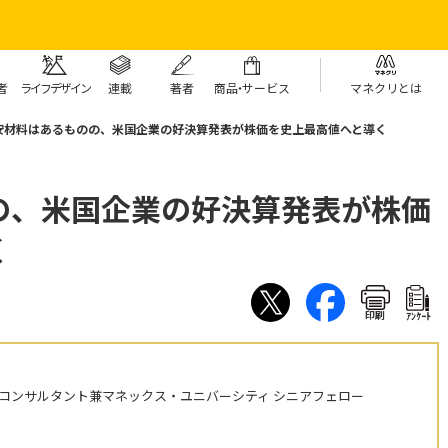
者
ライフデザイン
連載
著者
商
品・
サービス
マネクリとは
安材料はあるものの、米国企業の好決算発表が株価を史上最高値へと導く
の、米国企業の好決算発表が株価
く
印刷
ｱﾝｹｰﾄ
株コンサルタント兼マネックス・ユニバーシティ シニアフェロー