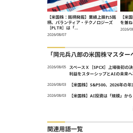
【米国株：銘柄発掘】業績上振れ5銘
【米国
柄、パランティア・テクノロジーズ
を兼ね
［PLTR］は「...
2026/0
2026/08/07
「岡元兵八郎の米国株マスター
2026/08/05
スペースＸ［SPCX］上場後初
利益をスターシップとAIの未来へ
2026/08/03
【米国株】S&P500、2026年
2026/08/03
【米国株】AI投資は「規模」から
関連用語一覧