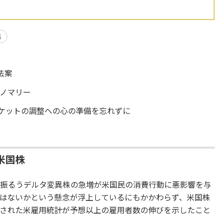
場
株
法案
ノマリー
ーケットの調整への心の準備を忘れずに
米国株
を振るうデルタ変異株の急増が米国民の消費行動に悪影響を与
はないかという懸念が浮上しているにもかかわらず、米国株
表された米雇用統計が予想以上の雇用者数の伸びを示したこと