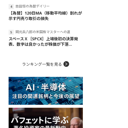
吉田恒の為替デイリー
【為替】120日MA（移動平均線）割れが
示す円売り取引の損失
岡元兵八郎の米国株マスターへの道
スペースＸ［SPCX］上場後初の決算発
表、数字は良かったが株価が下落...
ランキング一覧を見る