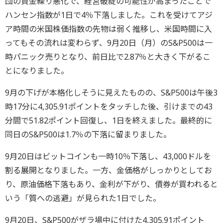
団の資金繰り悪化で、経営破綻の可能性が高まったことで
ハンセン指数が1日で4％下落しました。これを受けてアジ
ア時間の米国株価指数の先物は弱く推移し、米国時間に入
ってもその流れは変わらず、9月20日（月）のS&P500は一
時パニック売りとなり、前日比で2.87％と大きく下がるこ
とになりました。
9月の下げが本格化しそうに見えたものの、S&P500は午後3
時17分に4,305.91ポイントをタッチした後、引けまでの43
分間で51.82ポイント回復し、1日を終えました。最終的に
同日のS&P500は1.7％の下落に留まりました。
9月20日はビットコインも一時10％下落し、43,000ドルを
割る展開となりました。一方、金価格がしっかりとしてお
り、原油価格下落もあり、金利が下がり、債券が買われると
いう「質への逃避」が見られた1日でした。
9月20日、S&P500がザラ場中に付けた4,305.91ポイント