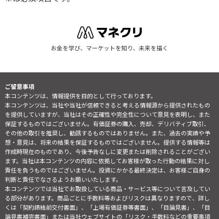
お金を学び、マーケットを知り、未来を描く
ご留意事項
本コンテンツは、情報提供を目的として行っております。
本コンテンツは、当社や当社が信頼できると考える情報源から提供されたもの
を提供していますが、当社はその正確性や完全性について意見を表明し、また
保証するものではございません。有価証券の購入、売却、デリバティブ取引、
その他の取引を推奨し、勧誘するものではありません。また、過去の実績や予
想・意見は、将来の結果を保証するものではございません。提供する情報等は
作成時現在のものであり、今後予告なしに変更または削除されることがござい
ます。当社は本コンテンツの内容に依拠してお客様が取った行動の結果に対し
責任を負うものではございません。投資にかかる最終決定は、お客様ご自身の
判断と責任でなさるようお願いいたします。
本コンテンツでは当社でお取扱している商品・サービス等について言及してい
る部分があります。商品ごとに手数料等およびリスクは異なりますので、詳し
くは「契約締結前交付書面」、「上場有価証券等書面」、「目論見書」、「目
論見書補完書面」または当社ウェブサイトの「
リスク・手数料などの重要事項