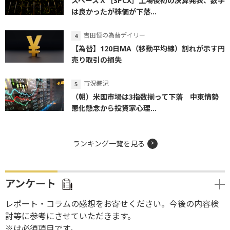
スペースＸ［SPCX］上場後初の決算発表、数字
は良かったが株価が下落...
吉田恒の為替デイリー
【為替】120日MA（移動平均線）割れが示す円
売り取引の損失
市況概況
（朝）米国市場は3指数揃って下落 中東情勢
悪化懸念から投資家心理...
ランキング一覧を見る
アンケート
レポート・コラムの感想をお寄せください。今後の内容検
討等に参考にさせていただきます。
※は必須項目です。