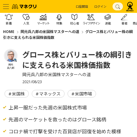
口座開設
ログイン
新着
人気
マーケット
特集
初心者
ライフデザイン
連載
著者
商
HOME
岡元兵八郎の米国株マスターへの道
グロース株とバリュー株の綱
引きに支えられる米国株価指数
グロース株とバリュー株の綱引き
に支えられる米国株価指数
岡元
兵八郎
岡元兵八郎の米国株マスターへの道
2021/08/23
米国株
マネックス
米国市場
上昇一服だった先週の米国株式市場
先週のマーケットを救ったのはグロース銘柄
コロナ禍で打撃を受けた百貨店が回復を始めた模様