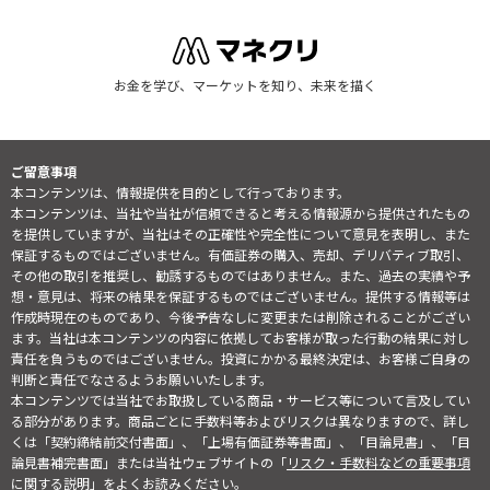
お金を学び、マーケットを知り、未来を描く
ご留意事項
本コンテンツは、情報提供を目的として行っております。
本コンテンツは、当社や当社が信頼できると考える情報源から提供されたもの
を提供していますが、当社はその正確性や完全性について意見を表明し、また
保証するものではございません。有価証券の購入、売却、デリバティブ取引、
その他の取引を推奨し、勧誘するものではありません。また、過去の実績や予
想・意見は、将来の結果を保証するものではございません。提供する情報等は
作成時現在のものであり、今後予告なしに変更または削除されることがござい
ます。当社は本コンテンツの内容に依拠してお客様が取った行動の結果に対し
責任を負うものではございません。投資にかかる最終決定は、お客様ご自身の
判断と責任でなさるようお願いいたします。
本コンテンツでは当社でお取扱している商品・サービス等について言及してい
る部分があります。商品ごとに手数料等およびリスクは異なりますので、詳し
くは「契約締結前交付書面」、「上場有価証券等書面」、「目論見書」、「目
論見書補完書面」または当社ウェブサイトの「
リスク・手数料などの重要事項
に関する説明
」をよくお読みください。