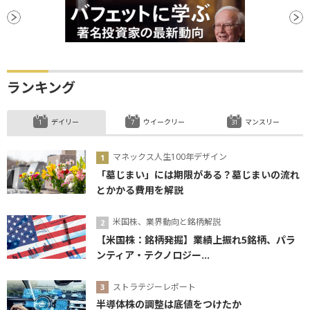
ランキング
デイリー
ウイークリー
マンスリー
マネックス人生100年デザイン
「墓じまい」には期限がある？墓じまいの流れ
とかかる費用を解説
米国株、業界動向と銘柄解説
【米国株：銘柄発掘】業績上振れ5銘柄、パラ
ンティア・テクノロジー...
ストラテジーレポート
半導体株の調整は底値をつけたか