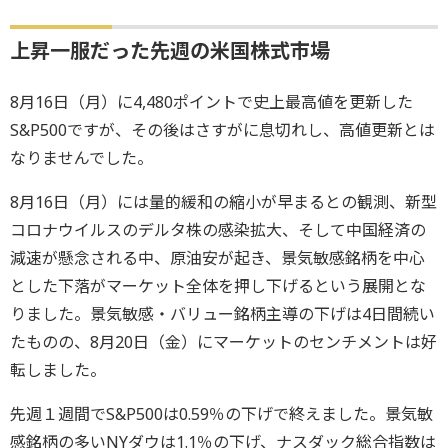
上昇一服だった先週の米国株式市場
8月16日（月）に4,480ポイントで史上最高値を更新した
S&P500ですが、その後はさすがに息切れし、高値更新とは
なりませんでした。
8月16日（月）には量的緩和の縮小が早まるとの観測、新型
コロナウイルスのデルタ株の感染拡大、そして中国経済の
減速が懸念される中、原油安が起き、景気敏感銘柄を中心
とした下落がマーケット全体を押し下げるという展開とな
りました。景気敏感・バリュー銘柄主導の下げは4日間続い
たものの、8月20日（金）にマーケットのセンチメントは好
転しました。
先週１週間でS&P500は0.59％の下げで終えました。景気敏
感銘柄の多いNYダウは1.1％の下げ、ナスダック総合指数は