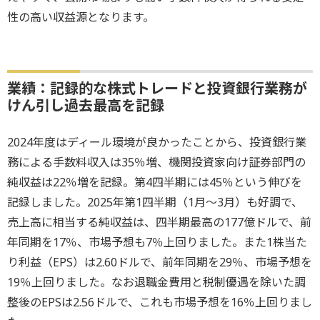
性の高い収益源となります。
業績：記録的な株式トレードと投資銀行業務が
けん引し過去最高を記録
2024年度はディール環境が良かったことから、投資銀行業
務による手数料収入は35％増、機関投資家向け証券部門の
純収益は22％増を記録。第4四半期には45％という伸びを
記録しました。2025年第1四半期（1月～3月）も好調で、
売上高に相当する純収益は、四半期最高の177億ドルで、前
年同期を17％、市場予想も7％上回りました。また1株当た
り利益（EPS）は2.60ドルで、前年同期を29％、市場予想を
19％上回りました。なお退職金費用と税制優遇を除いた調
整後のEPSは2.56ドルで、これも市場予想を16％上回りまし