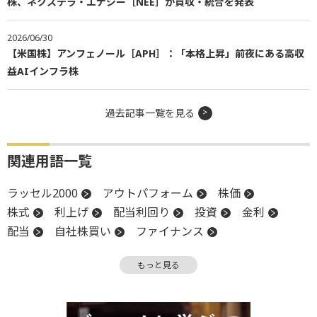
株、ネクステラ・エナジー［NEE］が買収・統合を発表
2026/06/30
【米国株】アンフェノール［APH］：「本格上昇」前夜にある高収
益AIインフラ株
過去記事一覧を見る
関連用語一覧
ラッセル2000
アウトパフォーム
株価
株式
利上げ
配当利回り
投資
金利
配当
自社株買い
ファイナンス
ヘッジファンド
リターン
利回り
IPO
もっと見る
売上高
格付
堅調
ボラティリティ
リスク
EPS
S&P500
株主
株主還元
債券
時価
時価総額
増配
調整