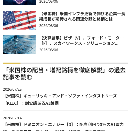
2026/08/06
【米国株】米国インフラ更新で伸びる企業―長
期成長が期待される関連分野と銘柄とは
2026/08/06
【決算結果】ビザ［V］、フォード・モーター
［F］、スカイワークス・ソリューション...
2026/08/06
「米国株の配当・増配銘柄を徹底解説」の過去
記事を読む
2026/07/28
【米国株】キューリッキ・アンド・ソファ・インダストリーズ
［KLIC］：割安感あるAI銘柄
2026/07/14
【米国株】ドミニオン・エナジー［D］：配当利回り3％のAI電力