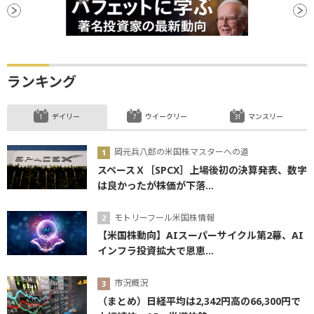
デリバティブ
M&A
オルタナティブ投資
株式公開
関税
機関投資家
減益
個人投資家
資金調達
資産運用
社債
自己資本
自己資本比率
買収
ファンド
ランキング
リーマンショック
デイリー
ウイークリー
マンスリー
岡元兵八郎の米国株マスターへの道
スペースＸ［SPCX］上場後初の決算発表、数字
は良かったが株価が下落...
モトリーフール米国株情報
【米国株動向】AIスーパーサイクル第2幕、AI
インフラ投資拡大で恩恵...
市況概況
（まとめ）日経平均は2,342円高の66,300円で