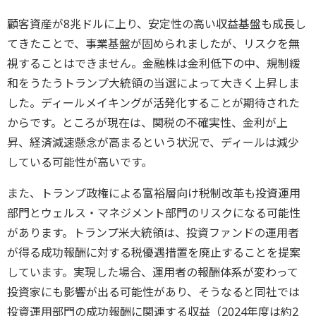
顧客資産が8兆ドルに上り、安定性の高い収益基盤も成長し
てきたことで、事業基盤が固められましたが、リスクを無
視することはできません。金融株は金利低下の中、規制緩
和をうたうトランプ大統領の当選によって大きく上昇しま
した。ディールメイキングが活発化することが期待された
からです。ところが現在は、関税の不確実性、金利が上
昇、経済減速懸念が高まるという状況で、ディールは減少
している可能性が高いです。
また、トランプ政権による富裕層向け税制改革も投資運用
部門とウェルス・マネジメント部門のリスクになる可能性
があります。トランプ米大統領は、投資ファンドの運用者
が得る成功報酬に対する税優遇措置を廃止することを提案
しています。実現した場合、運用者の報酬体系が変わって
投資家にも影響が出る可能性があり、そうなると同社では
投資運用部門の成功報酬に関連する収益（2024年度は約2