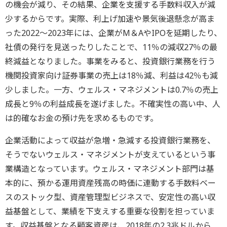
の機会が減り、その結果、企業を支援する手数料収入が減
少するからです。実際、利上げ加速や景気後退懸念が高ま
った2022～2023年には、企業がM＆AやIPOを延期したり、
社債の発行を見送ったりしたことで、11％の減収27％の最
終減益となりました。事業をみると、投資銀行業務を行う
機関投資家向け証券事業の売上は18％減、利益は42％も減
少しました。一方、ウェルス・マネジメントは0.7％の売上
成長と9％の利益成長を遂げました。不確実性の高い中、人
は的確なお金の預け先を求めるものです。
企業活動によって収益が急増・急減する投資銀行業務を、
そうでないウェルス・マネジメントが支えているという事
業構造となっています。ウェルス・マネジメント部門は基
本的に、預かる運用資産残高の時価に連動する手数料ベー
スのストック型、資産管理型ビジネスで、安定性の高い収
益基盤として、業績を下支えする重要な役割を担っていま
す。収益基盤となる顧客資産は、2018年の2.3兆ドルから