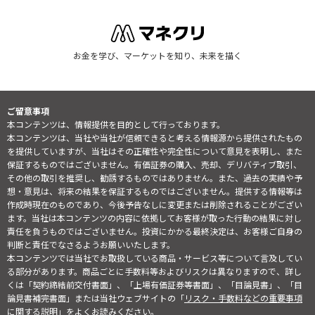
お金を学び、マーケットを知り、未来を描く
ご留意事項
本コンテンツは、情報提供を目的として行っております。
本コンテンツは、当社や当社が信頼できると考える情報源から提供されたもの
を提供していますが、当社はその正確性や完全性について意見を表明し、また
保証するものではございません。有価証券の購入、売却、デリバティブ取引、
その他の取引を推奨し、勧誘するものではありません。また、過去の実績や予
想・意見は、将来の結果を保証するものではございません。提供する情報等は
作成時現在のものであり、今後予告なしに変更または削除されることがござい
ます。当社は本コンテンツの内容に依拠してお客様が取った行動の結果に対し
責任を負うものではございません。投資にかかる最終決定は、お客様ご自身の
判断と責任でなさるようお願いいたします。
本コンテンツでは当社でお取扱している商品・サービス等について言及してい
る部分があります。商品ごとに手数料等およびリスクは異なりますので、詳し
くは「契約締結前交付書面」、「上場有価証券等書面」、「目論見書」、「目
論見書補完書面」または当社ウェブサイトの「
リスク・手数料などの重要事項
に関する説明
」をよくお読みください。