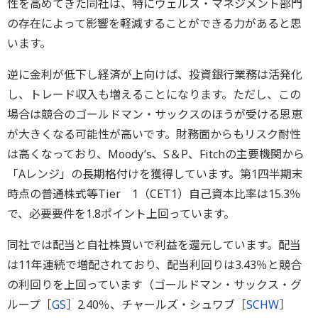
性を高めてきた同社は、特にウェルス・マネジメント部門
の存在によって影響を軽減することができる力があると思
います。
逆に金利が低下し経済が上向けば、投資銀行業務は活発化
し、トレード収入も増えることになります。ただし、この
場合は競合のゴールドマン・サックスのほうが受ける恩恵
が大きくなる可能性が高いです。財務面からもリスク耐性
は高くなっており、Moody’s、S＆P、Fitchの主要機関から
「Aレンジ」の長期格付けを獲得しています。第1四半期末
時点の普通株式等Tier 1（CET1）自己資本比率は15.3％
で、必要要件を1.8ポイント上回っています。
同社では配当と自社株買いで利益を還元しています。配当
は11年連続で増配されており、配当利回りは3.43％と競合
の利回りを上回っています（ゴールドマン・サックス・グ
ループ［
GS
］2.40％、チャールズ・シュワブ［
SCHW
］