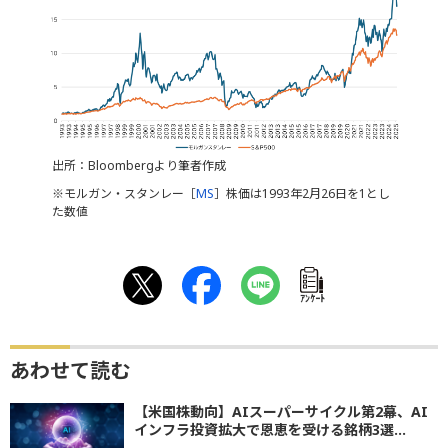
出所：Bloombergより筆者作成
※モルガン・スタンレー［
MS
］株価は1993年2月26日を1とし
た数値
ｱﾝｹｰﾄ
あわせて読む
【米国株動向】AIスーパーサイクル第2幕、AI
インフラ投資拡大で恩恵を受ける銘柄3選...