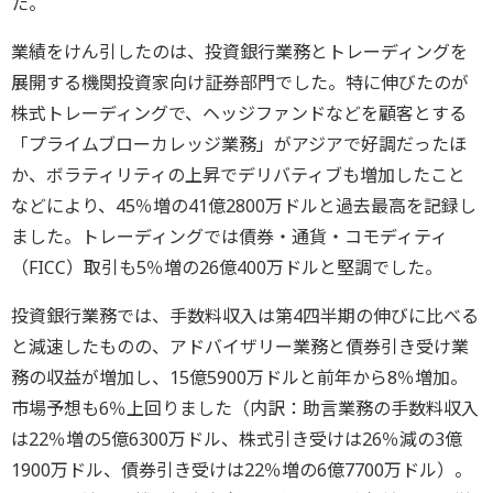
た。
業績をけん引したのは、投資銀行業務とトレーディングを
展開する機関投資家向け証券部門でした。特に伸びたのが
株式トレーディングで、ヘッジファンドなどを顧客とする
「プライムブローカレッジ業務」がアジアで好調だったほ
か、ボラティリティの上昇でデリバティブも増加したこと
などにより、45％増の41億2800万ドルと過去最高を記録し
ました。トレーディングでは債券・通貨・コモディティ
（FICC）取引も5％増の26億400万ドルと堅調でした。
投資銀行業務では、手数料収入は第4四半期の伸びに比べる
と減速したものの、アドバイザリー業務と債券引き受け業
務の収益が増加し、15億5900万ドルと前年から8％増加。
市場予想も6％上回りました（内訳：助言業務の手数料収入
は22％増の5億6300万ドル、株式引き受けは26％減の3億
1900万ドル、債券引き受けは22％増の6億7700万ドル）。