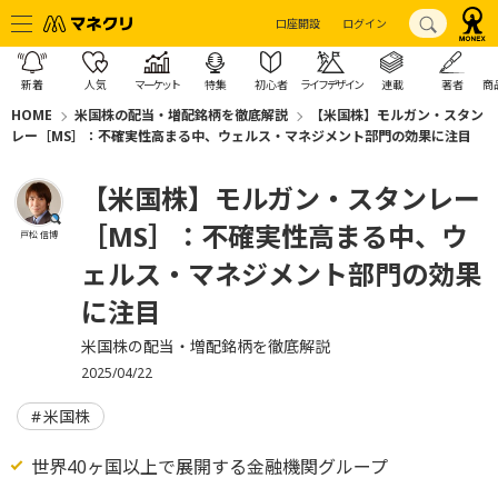
口座開設
ログイン
新着
人気
マーケット
特集
初心者
ライフデザイン
連載
著者
商
HOME
米国株の配当・増配銘柄を徹底解説
【米国株】モルガン・スタン
レー［MS］：不確実性高まる中、ウェルス・マネジメント部門の効果に注目
【米国株】モルガン・スタンレー
［MS］：不確実性高まる中、ウ
戸松 信博
ェルス・マネジメント部門の効果
に注目
米国株の配当・増配銘柄を徹底解説
2025/04/22
米国株
世界40ヶ国以上で展開する金融機関グループ