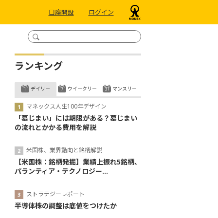
口座開設
ログイン
ランキング
デイリー
ウイークリー
マンスリー
マネックス人生100年デザイン
「墓じまい」には期限がある？墓じまい
の流れとかかる費用を解説
米国株、業界動向と銘柄解説
【米国株：銘柄発掘】業績上振れ5銘柄、
パランティア・テクノロジー...
ストラテジーレポート
半導体株の調整は底値をつけたか