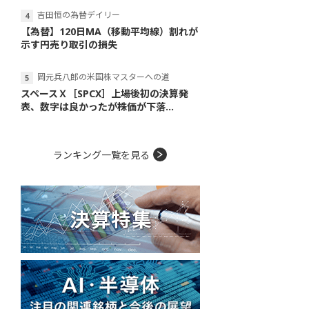
吉田恒の為替デイリー
【為替】120日MA（移動平均線）割れが
示す円売り取引の損失
岡元兵八郎の米国株マスターへの道
スペースＸ［SPCX］上場後初の決算発
表、数字は良かったが株価が下落...
ランキング一覧を見る