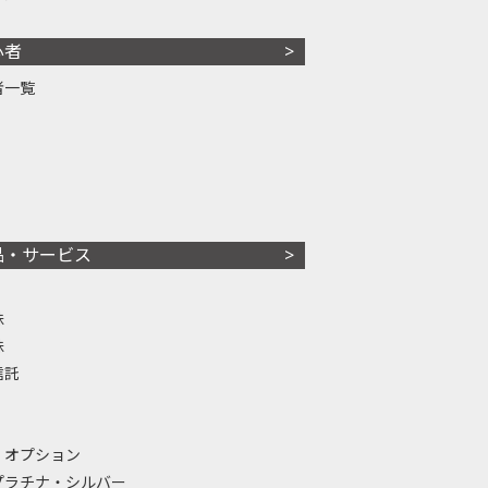
心者
者一覧
品・サービス
株
株
信託
・オプション
プラチナ・シルバー