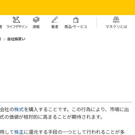
者
ライフデザイン
連載
著者
商
品・
サービス
マネクリとは
行
自社株買い
会社の
株式
を購入することです。この行為により、市場に出
式の価値が相対的に高まることが期待されます。
用して
株主
に還元する手段の一つとして行われることが多