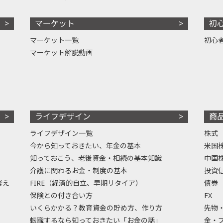
マーケット
初
マーケット一覧
初心
マーケット解説動画
ライフデザイン
商
ライフデザイン一覧
株式
今から知っておきたい、年金の基本
米国
知っておこう、老後資金・相続の基本知識
中国
介護に関わるお金・制度の基本
投資
考え
FIRE（経済的自立、早期リタイア）
債券
保険との付き合い方
FX
いくらかかる？教育資金の貯め方、作り方
先物
転職するなら知っておきたい「お金の話」
金・