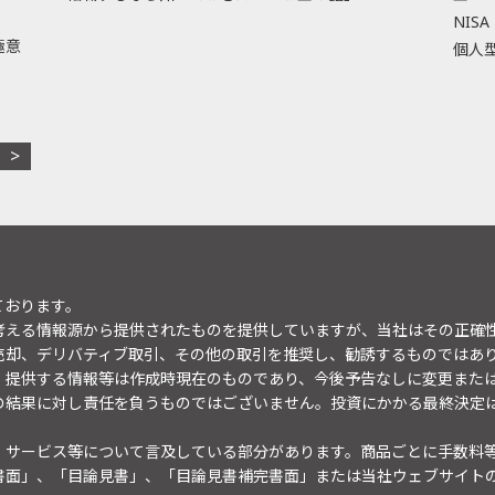
NISA
極意
個人型
ております。
考える情報源から提供されたものを提供していますが、当社はその正確
売却、デリバティブ取引、その他の取引を推奨し、勧誘するものではあ
。提供する情報等は作成時現在のものであり、今後予告なしに変更また
の結果に対し責任を負うものではございません。投資にかかる最終決定
・サービス等について言及している部分があります。商品ごとに手数料
書面」、「目論見書」、「目論見書補完書面」または当社ウェブサイト