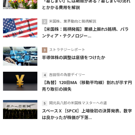
「墓じまい」には期限がある？墓じまいの流れ
とかかる費用を解説
米国株、業界動向と銘柄解説
【米国株：銘柄発掘】業績上振れ5銘柄、パラ
ンティア・テクノロジー...
ストラテジーレポート
半導体株の調整は底値をつけたか
吉田恒の為替デイリー
【為替】120日MA（移動平均線）割れが示す円
売り取引の損失
岡元兵八郎の米国株マスターへの道
スペースＸ［SPCX］上場後初の決算発表、数字
は良かったが株価が下落...