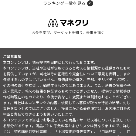
ランキング一覧を見る
お金を学び、マーケットを知り、未来を描く
ご留意事項
本コンテンツは、情報提供を目的として行っております。
本コンテンツは、当社や当社が信頼できると考える情報源から提供されたもの
を提供していますが、当社はその正確性や完全性について意見を表明し、また
保証するものではございません。有価証券の購入、売却、デリバティブ取引、
その他の取引を推奨し、勧誘するものではありません。また、過去の実績や予
想・意見は、将来の結果を保証するものではございません。提供する情報等は
作成時現在のものであり、今後予告なしに変更または削除されることがござい
ます。当社は本コンテンツの内容に依拠してお客様が取った行動の結果に対し
責任を負うものではございません。投資にかかる最終決定は、お客様ご自身の
判断と責任でなさるようお願いいたします。
本コンテンツでは当社でお取扱している商品・サービス等について言及してい
る部分があります。商品ごとに手数料等およびリスクは異なりますので、詳し
くは「契約締結前交付書面」、「上場有価証券等書面」、「目論見書」、「目