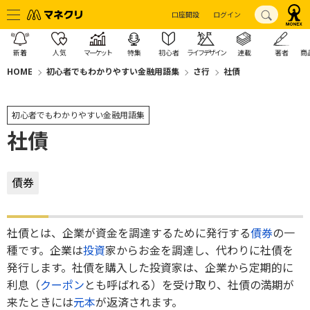
口座開設
ログイン
新着
人気
マーケット
特集
初心者
ライフデザイン
連載
著者
商
HOME
初心者でもわかりやすい金融用語集
さ行
社債
初心者でもわかりやすい金融用語集
社債
債券
社債とは、企業が資金を調達するために発行する
債券
の一
種です。企業は
投資
家からお金を調達し、代わりに社債を
発行します。社債を購入した投資家は、企業から定期的に
利息（
クーポン
とも呼ばれる）を受け取り、社債の満期が
来たときには
元本
が返済されます。