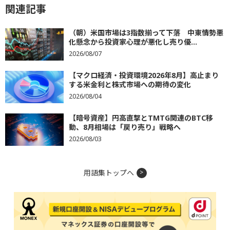
関連記事
（朝）米国市場は3指数揃って下落 中東情勢悪
化懸念から投資家心理が悪化し売り優...
2026/08/07
【マクロ経済・投資環境2026年8月】高止まり
する米金利と株式市場への期待の変化
2026/08/04
【暗号資産】円高直撃とTMTG関連のBTC移
動、8月相場は「戻り売り」戦略へ
2026/08/03
用語集トップへ