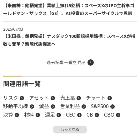
【米国株：銘柄発掘】業績上振れ5銘柄：スペースXのIPO主幹事ゴ
ールドマン・サックス［GS］、AI投資のスーパーサイクルで恩恵
2026/07/03
【米国株：銘柄発掘】ナスダック100新規採用銘柄：スペースXが指
数も変革？新陳代謝促進へ
過去記事一覧を見る
関連用語一覧
リスク
アセット
売上高
チャート
移動平均線
減益
営業利益
S&P500
決算
材料
週足
CEO
CB
CBO
上場
底
買収
もっと見る