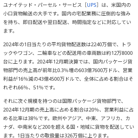
ユナイテッド・パーセル・サービス［
UPS
］は、米国内の
小口貨物輸送の大手です。国内の宅配業務に圧倒的な強み
を持ち、即日配送や翌日配送、時間指定などに対応してい
ます。
2024年の1日当たりの平均貨物配送数は2240万個で、トラ
ックやワゴン、二輪車などの配送用の車両数は約12万8000
台に上ります。2024年12月期決算では、国内パッケージ貨
物部門の売上高が前年比0.3％増の603億7600万ドル、営業
利益が16％減の43億4500万ドルで、全体に占める割合はそ
れぞれ66％、51％です。
それに次ぐ規模を持つのは国際パッケージ貨物部門で、
2024年12月期の売上高に占める割合は20％、営業利益に占
める比率は38％です。欧州やアジア、中東、アフリカ、カ
ナダ、中南米など200を超える国・地域に貨物を配送してい
ます。1日当たりの取扱量は326万個に上ります。