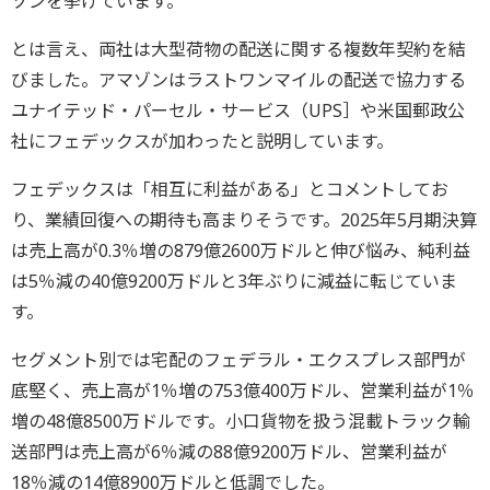
ゾンを挙げています。
とは言え、両社は大型荷物の配送に関する複数年契約を結
びました。アマゾンはラストワンマイルの配送で協力する
ユナイテッド・パーセル・サービス（UPS］や米国郵政公
社にフェデックスが加わったと説明しています。
フェデックスは「相互に利益がある」とコメントしてお
り、業績回復への期待も高まりそうです。2025年5月期決算
は売上高が0.3％増の879億2600万ドルと伸び悩み、純利益
は5％減の40億9200万ドルと3年ぶりに減益に転じていま
す。
セグメント別では宅配のフェデラル・エクスプレス部門が
底堅く、売上高が1％増の753億400万ドル、営業利益が1％
増の48億8500万ドルです。小口貨物を扱う混載トラック輸
送部門は売上高が6％減の88億9200万ドル、営業利益が
18％減の14億8900万ドルと低調でした。