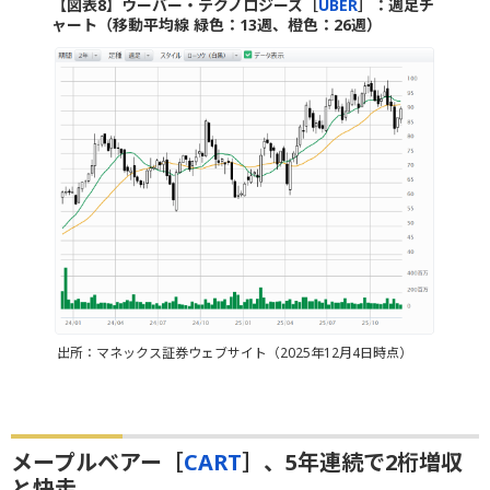
【図表8】ウーバー・テクノロジーズ［
UBER
］：週足チ
ャート（移動平均線 緑色：13週、橙色：26週）
出所：マネックス証券ウェブサイト（2025年12月4日時点）
メープルベアー［
CART
］、5年連続で2桁増収
と快走