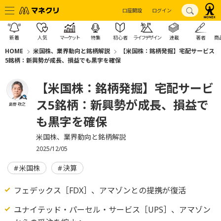
口座開設
ログイン
新着
人気
マーケット
特集
初心者
ライフデザイン
連載
著者
商
HOME
米国株、業界動向と銘柄解説
【米国株：銘柄発掘】宅配サービス
5銘柄：新興勢が成長、損益でも黒字を確保
【米国株：銘柄発掘】宅配サービ
ス5銘柄：新興勢が成長、損益で
島野 敬之
も黒字を確保
米国株、業界動向と銘柄解説
2025/12/05
米国株
決算
フェデックス［FDX］、アマゾンとの提携が復活
ユナイテッド・パーセル・サービス［UPS］、アマゾン