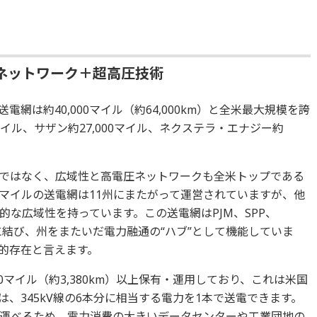
ネットワーク＋超高圧技術
網は約40,000マイル（約64,000km）と全米最大規模を誇
マイル、サザン約27,000マイル、ネクステラ・エナジー約
ではなく、広域性と高電圧ネットワークも全米トップである
00マイルの送電網は11州にまたがって運営されていますが、他
的な広域性を持っています。この送電網はPJM、SPP、
に結び、州をまたいだ電力融通の“ハブ”として機能していま
的存在と言えます。
00マイル（約3,380km）以上保有・運用しており、これは米国
線は、345kV線の6本分に相当する電力を1本で送電できます。
運べるため、電力消費の大きいデータセンターや工業団地の