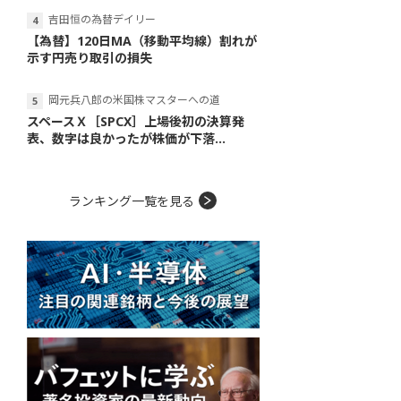
吉田恒の為替デイリー
【為替】120日MA（移動平均線）割れが
示す円売り取引の損失
岡元兵八郎の米国株マスターへの道
スペースＸ［SPCX］上場後初の決算発
表、数字は良かったが株価が下落...
ランキング一覧を見る