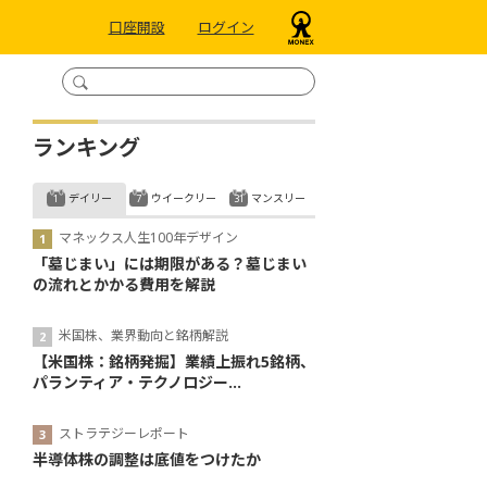
口座開設
ログイン
ランキング
デイリー
ウイークリー
マンスリー
マネックス人生100年デザイン
「墓じまい」には期限がある？墓じまい
の流れとかかる費用を解説
米国株、業界動向と銘柄解説
【米国株：銘柄発掘】業績上振れ5銘柄、
パランティア・テクノロジー...
ストラテジーレポート
半導体株の調整は底値をつけたか