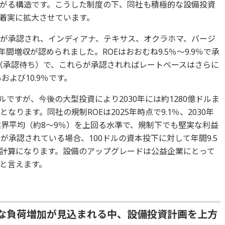
がる構造です。こうした制度の下、同社も積極的な設備投資
着実に拡大させています。
て5件が承認され、インディアナ、テキサス、オクラホマ、バージ
年間増収が認められました。ROEはおおむね9.5％～9.9％で承
（承認待ち）で、これらが承認されればレートベースはさらに
および10.9％です。
ドルですが、今後の大型投資により2030年には約1280億ドルま
ります。同社の規制ROEは2025年時点で9.1％、2030年
業界平均（約8～9％）を上回る水準で、規制下でも堅実な利益
Eが承認されている場合、100ドルの資本投下に対して年間9.5
計算になります。設備のアップグレードは公益企業にとって
と言えます。
的な負荷増加が見込まれる中、設備投資計画を上方