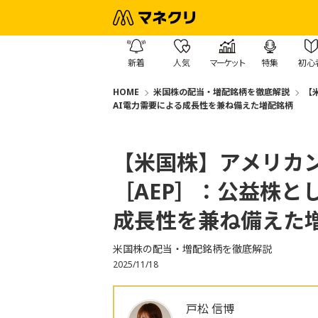
新着
人気
マーケット
特集
初心
HOME
米国株の配当・増配銘柄を徹底解説
【
AI電力需要による成長性を兼ね備えた増配銘柄
【米国株】アメリカ
［AEP］：公益株と
成長性を兼ね備えた
米国株の配当・増配銘柄を徹底解説
2025/11/18
戸松 信博