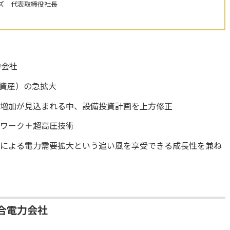
ズ 代表取締役社長
力会社
資産）の急拡大
荷増加が見込まれる中、設備投資計画を上方修正
トワーク＋超高圧技術
Iによる電力需要拡大という追い風を享受できる成長性を兼ね
合電力会社