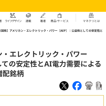
者
ライフデザイン
連載
著者
商
品・
サービス
マネクリとは
米国株】アメリカン・エレクトリック・パワー［AEP］：公益株としての安定性と
ン・エレクトリック・パワー
しての安定性とAI電力需要による
増配銘柄
印刷
ｱﾝｹｰﾄ