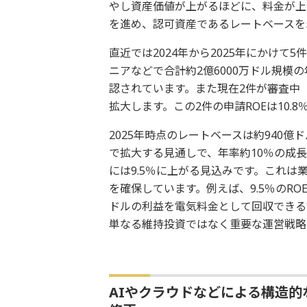
やし資産価値が上がるほどに、料金が上
を進め、認可資産であるレートベースを
直近では2024年から2025年にかけ
ニアなどで合計約2億6000万ドル規模の
認されています。また現在2件が審査中
拡大します。この2件の申請ROEは10.8％
2025年時点のレートベースは約940億
で拡大する見通しで、年率約10％の成長とな
には9.5％に上がる見込みです。これは
を確保しています。例えば、9.5％のRO
ドルの利益を電気料金として回収できる
単なる維持投資ではなく重要な運営戦略
AIやクラウドなどによる構造