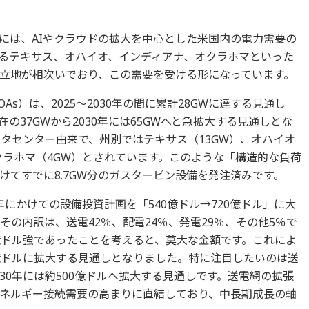
には、AIやクラウドの拡大を中心とした米国内の電力需要の
るテキサス、オハイオ、インディアナ、オクラホマといった
の立地が相次いでおり、この需要を受ける形になっています。
As）は、2025～2030年の間に累計28GWに達する見通し
の37GWから2030年には65GWへと急拡大する見通しとな
ータセンター由来で、州別ではテキサス（13GW）、オハイオ
クラホマ（4GW）とされています。このような「構造的な負荷
けてすでに8.7GW分のガスタービン設備を発注済みです。
0年にかけての設備投資計画を「540億ドル→720億ドル」に大
その内訳は、送電42％、配電24％、発電29％、その他5％で
0億ドル強であったことを考えると、莫大な金額です。これによ
0億ドルに拡大する見通しとなりました。特に注目したいのは送
2030年には約500億ドルへ拡大する見通しです。送電網の拡張
エネルギー接続需要の高まりに直結しており、中長期成長の軸