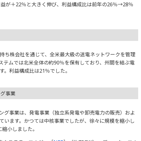
利益が＋22％と大きく伸び、利益構成比は前年の26％→28％
持ち株会社を通じて、全米最大級の送電ネットワークを管理
システムでは北米全体の約90％を保有しており、州間を結ぶ電
す。利益構成比は21％でした。
ング事業
ング事業は、発電事業（独立系発電や卸売電力の販売）およ
ています。かつては中核事業でしたが、徐々に規模を縮小し
に縮小しました。