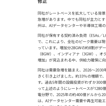
修正
同社がレートベースを拡大している背景
急増があります。中でも同社が主力とす
州は、AIデータセンターや半導体工場
同社が保有する契約済み負荷（ESAs／LO
で、これにより、全社のピーク需要は現在
っています。増加分28GWの約8割がデ
（8GW）、インディアナ（3GW）、オ
増加」が見込まれる中、供給力確保に向
同社は需要急増を踏まえ、2026～203
きく引き上げました。約33％の増額で、
す。過去5年間の設備投資がわずか30
って上述のようにレートベースが128
電分野で、2025年の約400億ドルから
は、AIデータセンター需要や再生可能