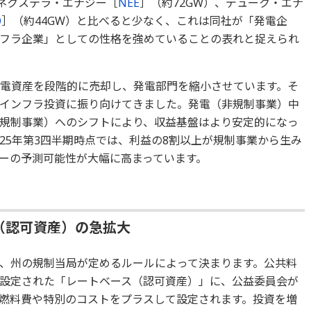
、ネクステラ・エナジー［
NEE
］（約72GW）、デューク・エナ
O
］（約44GW）と比べると少なく、これは同社が「発電企
フラ企業」としての性格を強めていることの表れと捉えられ
発電資産を段階的に売却し、発電部門を縮小させています。そ
インフラ投資に振り向けてきました。発電（非規制事業）中
規制事業）へのシフトにより、収益基盤はより安定的になっ
25年第3四半期時点では、利益の8割以上が規制事業から生み
ーの予測可能性が大幅に高まっています。
（認可資産）の急拡大
、州の規制当局が定めるルールによって決まります。公共料
設定された「レートベース（認可資産）」に、公益委員会が
、燃料費や特別のコストをプラスして設定されます。投資を増