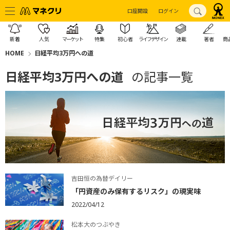
口座開設
ログイン
新着
人気
マーケット
特集
初心者
ライフデザイン
連載
著者
商
HOME
日経平均3万円への道
日経平均3万円への道
の記事一覧
吉田恒の為替デイリー
「円資産のみ保有するリスク」の現実味
2022/04/12
松本大のつぶやき