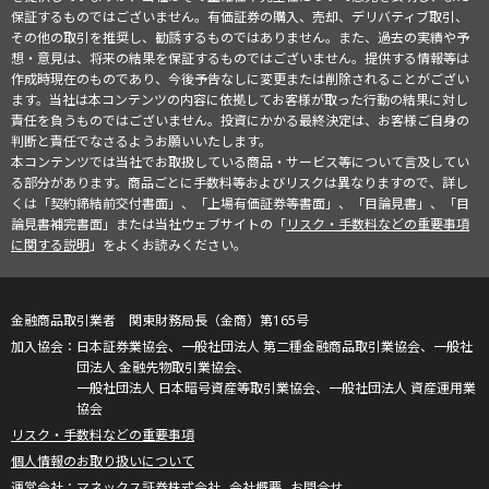
保証するものではございません。有価証券の購入、売却、デリバティブ取引、
その他の取引を推奨し、勧誘するものではありません。また、過去の実績や予
想・意見は、将来の結果を保証するものではございません。提供する情報等は
作成時現在のものであり、今後予告なしに変更または削除されることがござい
ます。当社は本コンテンツの内容に依拠してお客様が取った行動の結果に対し
責任を負うものではございません。投資にかかる最終決定は、お客様ご自身の
判断と責任でなさるようお願いいたします。
本コンテンツでは当社でお取扱している商品・サービス等について言及してい
る部分があります。商品ごとに手数料等およびリスクは異なりますので、詳し
くは「契約締結前交付書面」、「上場有価証券等書面」、「目論見書」、「目
論見書補完書面」または当社ウェブサイトの「
リスク・手数料などの重要事項
に関する説明
」をよくお読みください。
金融商品取引業者 関東財務局長（金商）第165号
日本証券業協会、一般社団法人 第二種金融商品取引業協会、一般社
団法人 金融先物取引業協会、
一般社団法人 日本暗号資産等取引業協会、一般社団法人 資産運用業
協会
リスク・手数料などの重要事項
個人情報のお取り扱いについて
マネックス証券株式会社
会社概要
お問合せ