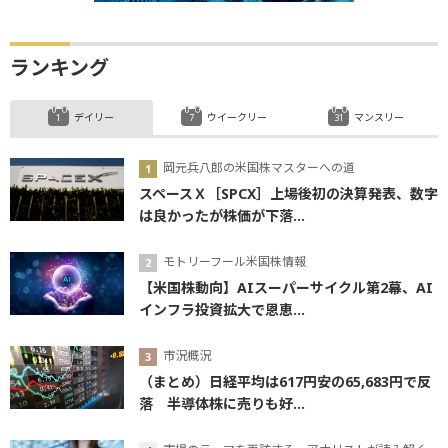
ランキング
デイリー
ウイークリー
マンスリー
岡元兵八郎の米国株マスターへの道
スペースＸ［SPCX］上場後初の決算発表、数字
は良かったが株価が下落...
モトリーフール米国株情報
【米国株動向】AIスーパーサイクル第2幕、AI
インフラ投資拡大で恩恵...
市況概況
（まとめ）日経平均は617円安の65,683円で反
落 半導体株に売りも好...