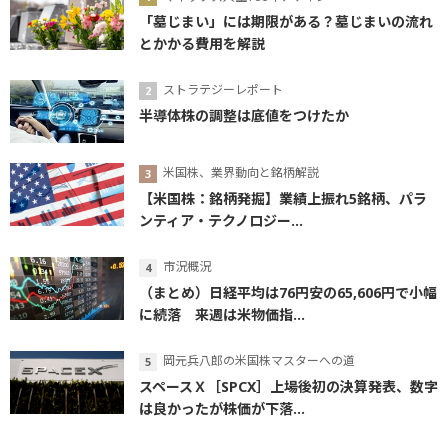
「墓じまい」には期限がある？墓じまいの流れ
とかかる費用を解説
ストラテジーレポート
半導体株の調整は底値をつけたか
米国株、業界動向と銘柄解説
【米国株：銘柄発掘】業績上振れ5銘柄、パラ
ンティア・テクノロジー...
市況概況
（まとめ）日経平均は76円安の65,606円で小幅
に続落 来週は米物価指...
岡元兵八郎の米国株マスターへの道
スペースＸ［SPCX］上場後初の決算発表、数字
は良かったが株価が下落...