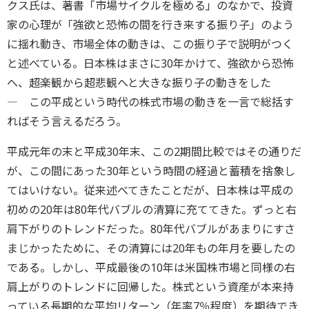
クス氏は、著書「市場サイクルを極める」のなかで、投資
家の心理が「強欲と恐怖の間を行き来する振り子」のよう
に揺れ動き、市場全体の動きは、この振り子で説明がつく
と述べている。日本株はまさに30年かけて、強欲から恐怖
へ、超楽観から超悲観へと大きな振り子の動きをした
― この平成という時代の株式市場の動きを一言で総括す
ればそう言えるだろう。
平成元年の末と平成30年末、この2期間比較ではその通りだ
が、この間にあった30年という時間の経過と蓄積を捨象し
てはいけない。従来述べてきたことだが、日本株は平成の
初めの20年は80年代バブルの清算に充ててきた。ずっと右
肩下がりのトレンドだった。80年代バブルがあまりにすさ
まじかったために、その清算には20年もの年月を要したの
である。しかし、平成最後の10年は米国株市場と同様の右
肩上がりのトレンドに回帰した。株式という資産が本来持
っている長期的な平均リターン（年率7％程度）を期待でき