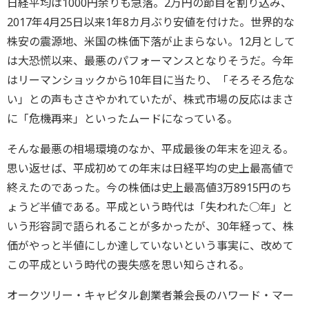
日経平均は1000円余りも急落。2万円の節目を割り込み、
2017年4月25日以来1年8カ月ぶり安値を付けた。世界的な
株安の震源地、米国の株価下落が止まらない。12月として
は大恐慌以来、最悪のパフォーマンスとなりそうだ。今年
はリーマンショックから10年目に当たり、「そろそろ危な
い」との声もささやかれていたが、株式市場の反応はまさ
に「危機再来」といったムードになっている。
そんな最悪の相場環境のなか、平成最後の年末を迎える。
思い返せば、平成初めての年末は日経平均の史上最高値で
終えたのであった。今の株価は史上最高値3万8915円のち
ょうど半値である。平成という時代は「失われた○年」と
いう形容詞で語られることが多かったが、30年経って、株
価がやっと半値にしか達していないという事実に、改めて
この平成という時代の喪失感を思い知らされる。
オークツリー・キャピタル創業者兼会長のハワード・マー