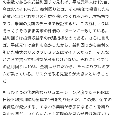
の逆数である株式益利回りで見れば、平成元年末は1％台、
今はおよそ10％だ。益利回りとは、その株価で投資したら
企業が年にどれだけの利益を稼いでくれるかを示す指標で
あり、米国の長期のデータで検証すると、この益利回りは
そっくりそのまま実際の株価のリターンに一致している。
益利回りは投資収益率の代理指標なのである。さらに言え
ば、平成元年は金利も高かったから、益利回りから金利を
引いた株式のリスクプレミアムはマイナスだった。そんな
ところで買っても利益が出るわけがない。それに比べて今
の益利回りは10％、金利はゼロだから、たっぷりプレミア
ムが乗っている。リスクを取る見返りが大きいということ
だ。
もうひとつの代表的なバリュエーション尺度であるPBRは
日経平均採用銘柄全体で1倍を割り込んだ。この先、企業の
純資産が減少する、すなわち業績が赤字になることを織り
込む水準だ。いくらなんでも悲観的な見方が行き過ぎてい