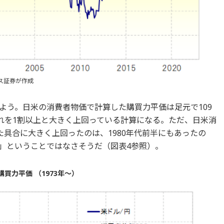
ス証券が作成
よう。日米の消費者物価で計算した購買力平価は足元で109
それを1割以上と大きく上回っている計算になる。ただ、日米消
た具合に大きく上回ったのは、1980年代前半にもあったの
」ということではなさそうだ（図表4参照）。
買力平価 （1973年～）