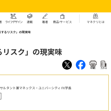
者
ライフデザイン
連載
著者
商
品・
サービス
マネクリとは
有するリスク」の現実味
るリスク」の現実味
印刷
ｱﾝｹｰﾄ
ンサルタント兼マネックス・ユニバーシティ FX学長