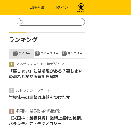
口座開設
ログイン
ランキング
デイリー
ウイークリー
マンスリー
マネックス人生100年デザイン
「墓じまい」には期限がある？墓じまい
の流れとかかる費用を解説
ストラテジーレポート
半導体株の調整は底値をつけたか
米国株、業界動向と銘柄解説
【米国株：銘柄発掘】業績上振れ5銘柄、
パランティア・テクノロジー...