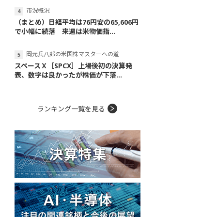
市況概況
（まとめ）日経平均は76円安の65,606円
で小幅に続落 来週は米物価指...
岡元兵八郎の米国株マスターへの道
スペースＸ［SPCX］上場後初の決算発
表、数字は良かったが株価が下落...
ランキング一覧を見る