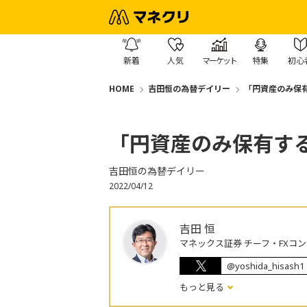
新着
人気
マーケット
特集
初心
HOME
吉田恒の為替デイリー
「円資産のみ保
「円資産のみ保有す
吉田恒の為替デイリー
2022/04/12
吉田 恒
マネックス証券 チーフ・FXコ
@yoshida_hisash1
もっと見る