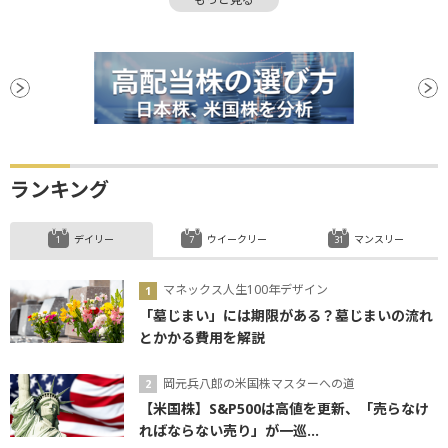
米国株
EPS
金融緩和
業績相場
減益
年初来高値
リスクオン
安全資産
ECB
金融相場
決算
堅調
個人消費
債券
材料
失業率
CB
上場
GDP
底
DAX指数
調整
日銀
バブル
バランスシート
ファンド
利下げ
REIT
ランキング
デイリー
ウイークリー
マンスリー
マネックス人生100年デザイン
「墓じまい」には期限がある？墓じまいの流れ
とかかる費用を解説
岡元兵八郎の米国株マスターへの道
【米国株】S&P500は高値を更新、「売らなけ
ればならない売り」が一巡...