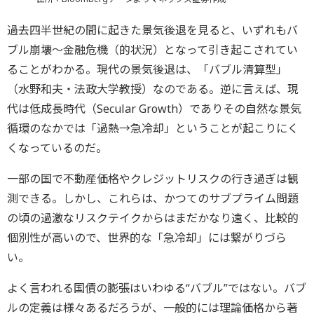
過去四半世紀の間に起きた景気後退を見ると、いずれもバ
ブル崩壊～金融危機（的状況）となって引き起こされてい
ることがわかる。現代の景気後退は、「バブル清算型」
（水野和夫・法政大学教授）なのである。逆に言えば、現
代は低成長時代（Secular Growth）でありその自然な景気
循環のなかでは「過熱→急冷却」ということが起こりにく
くなっているのだ。
一部の国で不動産価格やクレジットリスクの行き過ぎは観
測できる。しかし、これらは、かつてのサブプライム問題
の頃の過激なリスクテイクからはまだかなり遠く、比較的
個別性が高いので、世界的な「急冷却」には繋がりづら
い。
よく言われる国債の膨張はいわゆる“バブル”ではない。バブ
ルの定義は様々あるだろうが、一般的には理論価格から著