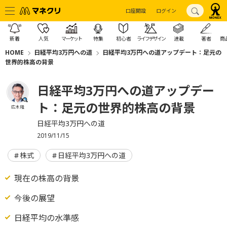
口座開設
ログイン
新着
人気
マーケット
特集
初心者
ライフデザイン
連載
著者
商
HOME
日経平均3万円への道
日経平均3万円への道アップデート：足元の
世界的株高の背景
日経平均3万円への道アップデー
ト：足元の世界的株高の背景
広木 隆
日経平均3万円への道
2019/11/15
株式
日経平均3万円への道
現在の株高の背景
今後の展望
日経平均の水準感