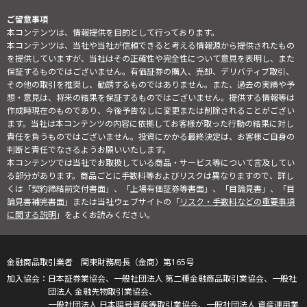
ご留意事項
本コンテンツは、情報提供を目的として行っております。
本コンテンツは、当社や当社が信頼できると考える情報源から提供されたもの
を提供していますが、当社はその正確性や完全性について意見を表明し、また
保証するものではございません。有価証券の購入、売却、デリバティブ取引、
その他の取引を推奨し、勧誘するものではありません。また、過去の実績や予
想・意見は、将来の結果を保証するものではございません。提供する情報等は
作成時現在のものであり、今後予告なしに変更または削除されることがござい
ます。当社は本コンテンツの内容に依拠してお客様が取った行動の結果に対し
責任を負うものではございません。投資にかかる最終決定は、お客様ご自身の
判断と責任でなさるようお願いいたします。
本コンテンツでは当社でお取扱している商品・サービス等について言及してい
る部分があります。商品ごとに手数料等およびリスクは異なりますので、詳し
くは「契約締結前交付書面」、「上場有価証券等書面」、「目論見書」、「目
論見書補完書面」または当社ウェブサイトの「
リスク・手数料などの重要事項
に関する説明
」をよくお読みください。
金融商品取引業者 関東財務局長（金商）第165号
日本証券業協会、一般社団法人 第二種金融商品取引業協会、一般社
団法人 金融先物取引業協会、
一般社団法人 日本暗号資産等取引業協会、一般社団法人 資産運用業