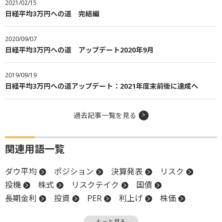
2021/02/15
日経平均3万円への道 完結編
2020/09/07
日経平均3万円への道 アップデート2020年9月
2019/09/19
日経平均3万円への道アップデート：2021年度末前後に達成へ
過去記事一覧を見る
関連用語一覧
ダウ平均
ポジション
決算発表
リスク
投機
株式
リスクテイク
国債
長期金利
投資
PER
利上げ
株価
機関投資家
金利
増益
高値
強気相場
もっと見る