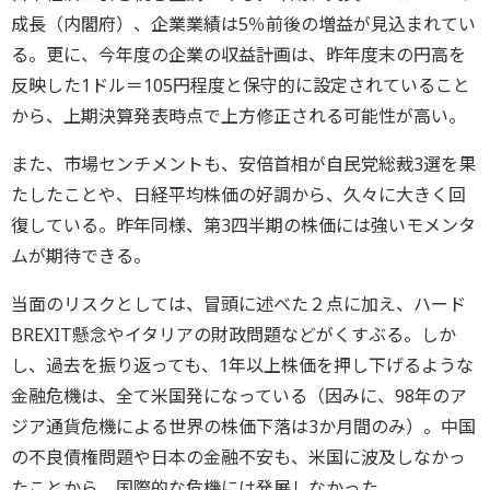
成長（内閣府）、企業業績は5％前後の増益が見込まれてい
る。更に、今年度の企業の収益計画は、昨年度末の円高を
反映した1ドル＝105円程度と保守的に設定されていること
から、上期決算発表時点で上方修正される可能性が高い。
また、市場センチメントも、安倍首相が自民党総裁3選を果
たしたことや、日経平均株価の好調から、久々に大きく回
復している。昨年同様、第3四半期の株価には強いモメンタ
ムが期待できる。
当面のリスクとしては、冒頭に述べた２点に加え、ハード
BREXIT懸念やイタリアの財政問題などがくすぶる。しか
し、過去を振り返っても、1年以上株価を押し下げるような
金融危機は、全て米国発になっている（因みに、98年のア
ジア通貨危機による世界の株価下落は3か月間のみ）。中国
の不良債権問題や日本の金融不安も、米国に波及しなかっ
たことから、国際的な危機には発展しなかった。