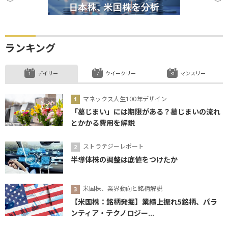
ランキング
デイリー
ウイークリー
マンスリー
マネックス人生100年デザイン
「墓じまい」には期限がある？墓じまいの流れ
とかかる費用を解説
ストラテジーレポート
半導体株の調整は底値をつけたか
米国株、業界動向と銘柄解説
【米国株：銘柄発掘】業績上振れ5銘柄、パラ
ンティア・テクノロジー...