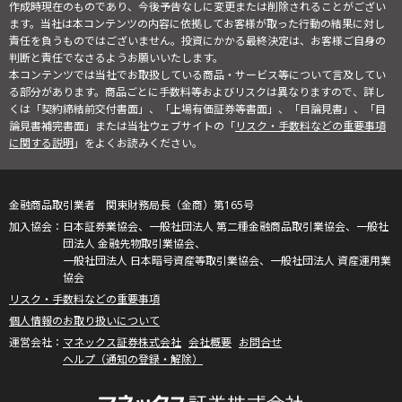
作成時現在のものであり、今後予告なしに変更または削除されることがござい
ます。当社は本コンテンツの内容に依拠してお客様が取った行動の結果に対し
責任を負うものではございません。投資にかかる最終決定は、お客様ご自身の
判断と責任でなさるようお願いいたします。
本コンテンツでは当社でお取扱している商品・サービス等について言及してい
る部分があります。商品ごとに手数料等およびリスクは異なりますので、詳し
くは「契約締結前交付書面」、「上場有価証券等書面」、「目論見書」、「目
論見書補完書面」または当社ウェブサイトの「
リスク・手数料などの重要事項
に関する説明
」をよくお読みください。
金融商品取引業者 関東財務局長（金商）第165号
日本証券業協会、一般社団法人 第二種金融商品取引業協会、一般社
団法人 金融先物取引業協会、
一般社団法人 日本暗号資産等取引業協会、一般社団法人 資産運用業
協会
リスク・手数料などの重要事項
個人情報のお取り扱いについて
マネックス証券株式会社
会社概要
お問合せ
ヘルプ（通知の登録・解除）