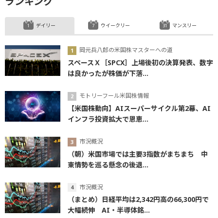
ランキング
デイリー
ウイークリー
マンスリー
岡元兵八郎の米国株マスターへの道
スペースＸ［SPCX］上場後初の決算発表、数字
は良かったが株価が下落...
モトリーフール米国株情報
【米国株動向】AIスーパーサイクル第2幕、AI
インフラ投資拡大で恩恵...
市況概況
（朝）米国市場では主要3指数がまちまち 中
東情勢を巡る懸念の後退...
市況概況
（まとめ）日経平均は2,342円高の66,300円で
大幅続伸 AI・半導体銘...