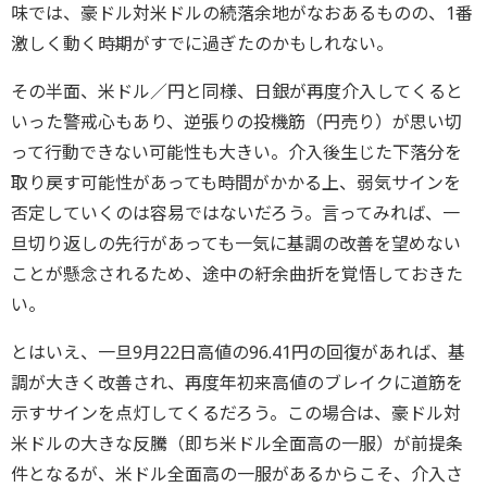
味では、豪ドル対米ドルの続落余地がなおあるものの、1番
激しく動く時期がすでに過ぎたのかもしれない。
その半面、米ドル／円と同様、日銀が再度介入してくると
いった警戒心もあり、逆張りの投機筋（円売り）が思い切
って行動できない可能性も大きい。介入後生じた下落分を
取り戻す可能性があっても時間がかかる上、弱気サインを
否定していくのは容易ではないだろう。言ってみれば、一
旦切り返しの先行があっても一気に基調の改善を望めない
ことが懸念されるため、途中の紆余曲折を覚悟しておきた
い。
とはいえ、一旦9月22日高値の96.41円の回復があれば、基
調が大きく改善され、再度年初来高値のブレイクに道筋を
示すサインを点灯してくるだろう。この場合は、豪ドル対
米ドルの大きな反騰（即ち米ドル全面高の一服）が前提条
件となるが、米ドル全面高の一服があるからこそ、介入さ