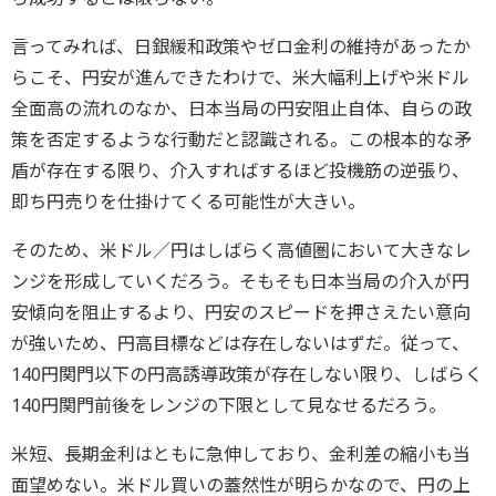
言ってみれば、日銀緩和政策やゼロ金利の維持があったか
らこそ、円安が進んできたわけで、米大幅利上げや米ドル
全面高の流れのなか、日本当局の円安阻止自体、自らの政
策を否定するような行動だと認識される。この根本的な矛
盾が存在する限り、介入すればするほど投機筋の逆張り、
即ち円売りを仕掛けてくる可能性が大きい。
そのため、米ドル／円はしばらく高値圏において大きなレ
ンジを形成していくだろう。そもそも日本当局の介入が円
安傾向を阻止するより、円安のスピードを押さえたい意向
が強いため、円高目標などは存在しないはずだ。従って、
140円関門以下の円高誘導政策が存在しない限り、しばらく
140円関門前後をレンジの下限として見なせるだろう。
米短、長期金利はともに急伸しており、金利差の縮小も当
面望めない。米ドル買いの蓋然性が明らかなので、円の上