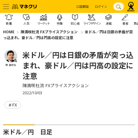
口座開設
ログイン
新着
人気
マーケット
特集
初心者
ライフデザイン
連載
著者
商
HOME
陳満咲杜流 FXプライスアクション
米ドル／円は日銀の矛盾が突
っ込まれ、豪ドル／円は円高の設定に注意
米ドル／円は日銀の矛盾が突っ込
まれ、豪ドル／円は円高の設定に
陳 満咲杜
注意
陳満咲杜流 FXプライスアクション
2022/10/03
FX
米ドル／円 日足