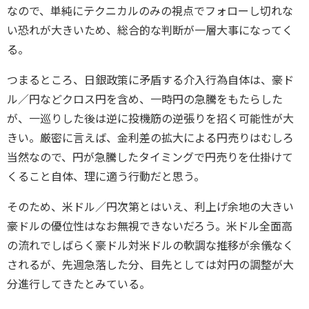
なので、単純にテクニカルのみの視点でフォローし切れな
い恐れが大きいため、総合的な判断が一層大事になってく
る。
つまるところ、日銀政策に矛盾する介入行為自体は、豪ド
ル／円などクロス円を含め、一時円の急騰をもたらした
が、一巡りした後は逆に投機筋の逆張りを招く可能性が大
きい。厳密に言えば、金利差の拡大による円売りはむしろ
当然なので、円が急騰したタイミングで円売りを仕掛けて
くること自体、理に適う行動だと思う。
そのため、米ドル／円次第とはいえ、利上げ余地の大きい
豪ドルの優位性はなお無視できないだろう。米ドル全面高
の流れでしばらく豪ドル対米ドルの軟調な推移が余儀なく
されるが、先週急落した分、目先としては対円の調整が大
分進行してきたとみている。