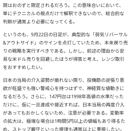
限はおのずと限定されるだろう。この意味合いにおいて、
単にテクニカルの視点だけで解釈できないので、総合的な
判断が通常より必要になってくる。
というのも、9月22日の日足が、典型的な「弱気リバーサル
&アウトサイド」のサインを点灯していたため、本来戻り売
りの戦略を実行すべきである。しかし、前述の理由から安
易な米ドル売りを回避したほうが得策と考え、レンジ取引
をおすすめしたい。
日本の当局の介入姿勢が崩れない限り、投機筋の逆張り意
欲が旺盛でも強い警戒心を持つはずで、神経質な値動きに
なるだろう。さらに、147円台は1998年高値の水準だった
だけに、仮に一旦達成や接近すれば、日本当局の再度介入
があってもおかしくないため、注意が必要である。変動率
の拡大は、極端な場合は1時間5円以上の値幅もあり得るた
め、ストップ厳守といった規律も通常以上に重視したい。