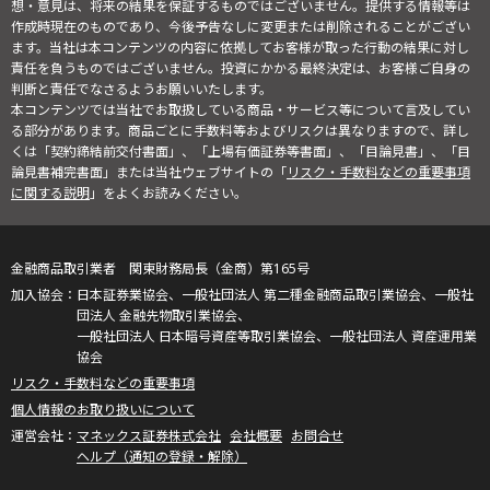
想・意見は、将来の結果を保証するものではございません。提供する情報等は
作成時現在のものであり、今後予告なしに変更または削除されることがござい
ます。当社は本コンテンツの内容に依拠してお客様が取った行動の結果に対し
責任を負うものではございません。投資にかかる最終決定は、お客様ご自身の
判断と責任でなさるようお願いいたします。
本コンテンツでは当社でお取扱している商品・サービス等について言及してい
る部分があります。商品ごとに手数料等およびリスクは異なりますので、詳し
くは「契約締結前交付書面」、「上場有価証券等書面」、「目論見書」、「目
論見書補完書面」または当社ウェブサイトの「
リスク・手数料などの重要事項
に関する説明
」をよくお読みください。
金融商品取引業者 関東財務局長（金商）第165号
日本証券業協会、一般社団法人 第二種金融商品取引業協会、一般社
団法人 金融先物取引業協会、
一般社団法人 日本暗号資産等取引業協会、一般社団法人 資産運用業
協会
リスク・手数料などの重要事項
個人情報のお取り扱いについて
マネックス証券株式会社
会社概要
お問合せ
ヘルプ（通知の登録・解除）