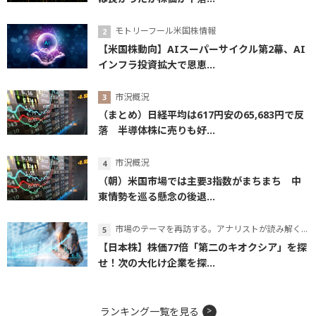
モトリーフール米国株情報
【米国株動向】AIスーパーサイクル第2幕、AI
インフラ投資拡大で恩恵...
市況概況
（まとめ）日経平均は617円安の65,683円で反
落 半導体株に売りも好...
市況概況
（朝）米国市場では主要3指数がまちまち 中
東情勢を巡る懸念の後退...
市場のテーマを再訪する。アナリストが読み解くテーマの本質
【日本株】株価77倍「第二のキオクシア」を探
せ！次の大化け企業を探...
ランキング一覧を見る