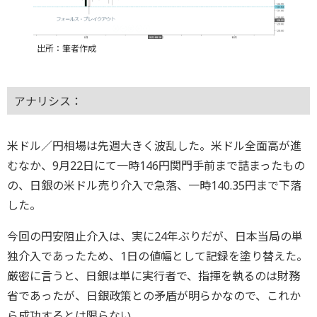
出所：筆者作成
アナリシス：
米ドル／円相場は先週大きく波乱した。米ドル全面高が進
むなか、9月22日にて一時146円関門手前まで詰まったもの
の、日銀の米ドル売り介入で急落、一時140.35円まで下落
した。
今回の円安阻止介入は、実に24年ぶりだが、日本当局の単
独介入であったため、1日の値幅として記録を塗り替えた。
厳密に言うと、日銀は単に実行者で、指揮を執るのは財務
省であったが、日銀政策との矛盾が明らかなので、これか
ら成功するとは限らない。