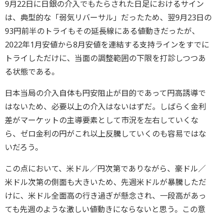
9月22日に日銀の介入でもたらされた日足におけるサイン
は、典型的な「弱気リバーサル」だったため、翌9月23日の
93円前半のトライもその延長線にある値動きだったが、
2022年1月安値から8月安値を連結する支持ラインをすでに
トライしただけに、当面の調整範囲の下限を打診しつつあ
る状態である。
日本当局の介入自体も円安阻止が目的であって円高誘導で
はないため、必要以上の介入はないはずだ。しばらく金利
差がマーケットの主導要素として市況を左右していくな
ら、ゼロ金利の円がこれ以上反騰していくのも容易ではな
いだろう。
この点において、米ドル／円次第でありながら、豪ドル／
米ドル次第の側面も大きいため、先週米ドルが暴騰しただ
けに、米ドル全面高の行き過ぎが懸念され、一段高があっ
ても先週のような激しい値動きにならないと思う。この意