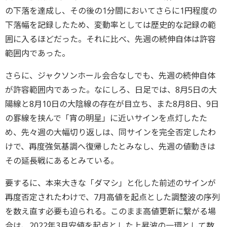
の下落を達成し、その後の1分間においてさらに1円程度の
下落幅を記録したため、変動率としては歴史的な記録の範
囲に入るほどだった。それに比べ、先週の続伸自体は許容
範囲内であった。
さらに、ジャクソンホール会合なしでも、先週の続伸自体
が許容範囲内であった。なにしろ、日足では、8月5日の大
陽線と8月10日の大陰線の存在が目立ち、また8月8日、9日
の罫線を挟んで「宵の明星」に近いサインを点灯したた
め、先々週の大幅切り返しは、同サインを完全否定したわ
けで、再度強気基調へ復帰したとみなし、先週の値動きは
その延長戦にあるとみている。
要するに、本来大きな「ダマシ」と化した前述のサインが
再度否定されたわけで、7月高値を起点とした調整波の序列
を数え直す必要も迫られる。このまま高値更新に繋がる場
合は、2022年3月安値を起点とした上昇波の一環として数