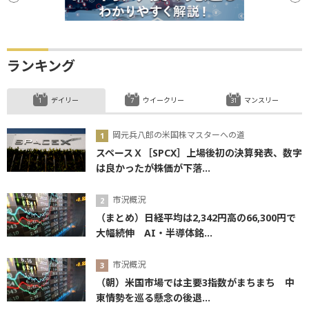
ランキング
デイリー
ウイークリー
マンスリー
岡元兵八郎の米国株マスターへの道
スペースＸ［SPCX］上場後初の決算発表、数字
は良かったが株価が下落...
市況概況
（まとめ）日経平均は2,342円高の66,300円で
大幅続伸 AI・半導体銘...
市況概況
（朝）米国市場では主要3指数がまちまち 中
東情勢を巡る懸念の後退...