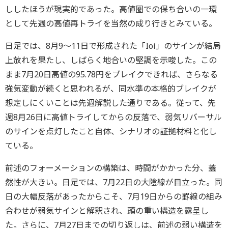
ししたほうが現実的であった。高値圏での保ち合いの一環
として先週の高値再トライを当然の成り行きとみている。
日足では、8月9～11日で形成された「Ioi」のサインが結局
上放れを果たし、しばらく地合いの堅調を示唆した。この
まま7月20日高値の95.78円をブレイクできれば、さらなる
強気変動が続くと思われるが、同水準の本格的ブレイクが
想定しにくいことは先週解説した通りである。従って、先
週8月26日に高値トライしてからの反落で、弱気リバーサル
のサインを点灯したこと自体、シナリオの証拠材料と化し
ている。
前述のフォーメーションの構築は、時間がかかった分、蓋
然性が大きい。日足では、7月22日の大陰線が目立った。同
日の大幅反落があったからこそ、7月19日からの罫線の組み
合わせが弱気サインと解釈され、頭の重い構造を露呈し
た。さらに、7月27日までの切り返しは、前述の弱い構造を