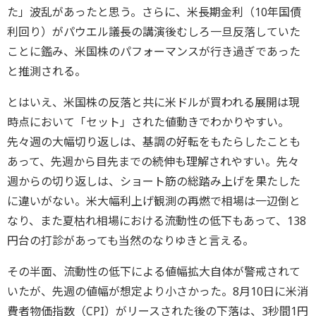
た」波乱があったと思う。さらに、米長期金利（10年国債
利回り）がパウエル議長の講演後むしろ一旦反落していた
ことに鑑み、米国株のパフォーマンスが行き過ぎであった
と推測される。
とはいえ、米国株の反落と共に米ドルが買われる展開は現
時点において「セット」された値動きでわかりやすい。
先々週の大幅切り返しは、基調の好転をもたらしたことも
あって、先週から目先までの続伸も理解されやすい。先々
週からの切り返しは、ショート筋の総踏み上げを果たした
に違いがない。米大幅利上げ観測の再燃で相場は一辺倒と
なり、また夏枯れ相場における流動性の低下もあって、138
円台の打診があっても当然のなりゆきと言える。
その半面、流動性の低下による値幅拡大自体が警戒されて
いたが、先週の値幅が想定より小さかった。8月10日に米消
費者物価指数（CPI）がリースされた後の下落は、3秒間1円