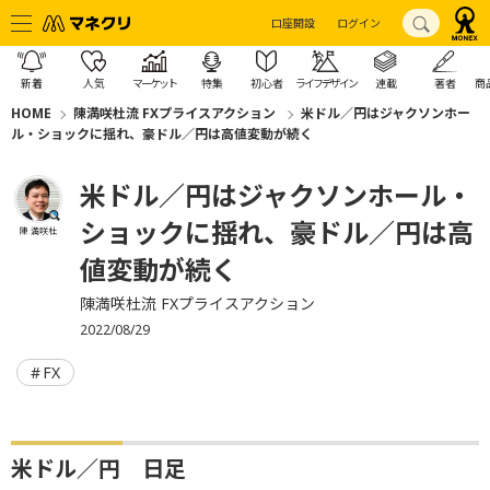
口座開設
ログイン
新着
人気
マーケット
特集
初心者
ライフデザイン
連載
著者
商
HOME
陳満咲杜流 FXプライスアクション
米ドル／円はジャクソンホー
ル・ショックに揺れ、豪ドル／円は高値変動が続く
米ドル／円はジャクソンホール・
ショックに揺れ、豪ドル／円は高
陳 満咲杜
値変動が続く
陳満咲杜流 FXプライスアクション
2022/08/29
FX
米ドル／円 日足