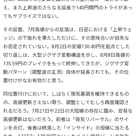
え、また上昇波のさらなる延長で140円関門のトライがあっ
てもサプライズではない。
その反面、7月高値からの反落は、日足における「上昇ウェ
ッジ」の下放れを果たしただけに、その意味合いが目先な
お否定されていない。8月2日の安値130.40円を起点とした
切り返しは、大型ジグザグ変動構造を示し、8月8日高値の
135.59円のブレイクをもって続伸してきたが、ジグザグ変
動パターン（調整波の主流）自体が延長されても、その位
置付けがなお有効だと思う。
同位置付けにおいて、しばらく強気基調を維持できるもの
の、高値更新さえない限り、調整としてむしろ再度確認さ
れるだろう。7月21日や22日の大陰線の存在に鑑み、安易な
高値更新はないだろう。前者は「弱気リバーサル」のサイ
ンを点灯、後者は続落した「インサイド」の母線に当たる