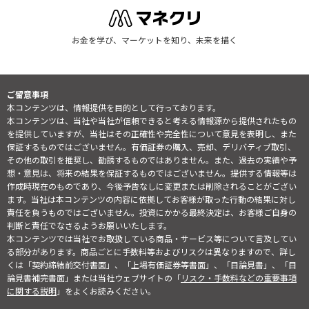
お金を学び、マーケットを知り、未来を描く
ご留意事項
本コンテンツは、情報提供を目的として行っております。
本コンテンツは、当社や当社が信頼できると考える情報源から提供されたもの
を提供していますが、当社はその正確性や完全性について意見を表明し、また
保証するものではございません。有価証券の購入、売却、デリバティブ取引、
その他の取引を推奨し、勧誘するものではありません。また、過去の実績や予
想・意見は、将来の結果を保証するものではございません。提供する情報等は
作成時現在のものであり、今後予告なしに変更または削除されることがござい
ます。当社は本コンテンツの内容に依拠してお客様が取った行動の結果に対し
責任を負うものではございません。投資にかかる最終決定は、お客様ご自身の
判断と責任でなさるようお願いいたします。
本コンテンツでは当社でお取扱している商品・サービス等について言及してい
る部分があります。商品ごとに手数料等およびリスクは異なりますので、詳し
くは「契約締結前交付書面」、「上場有価証券等書面」、「目論見書」、「目
論見書補完書面」または当社ウェブサイトの「
リスク・手数料などの重要事項
に関する説明
」をよくお読みください。