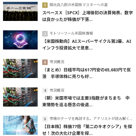
岡元兵八郎の米国株マスターへの道
スペースＸ［SPCX］上場後初の決算発表、数字
は良かったが株価が下落...
モトリーフール米国株情報
【米国株動向】AIスーパーサイクル第2幕、AI
インフラ投資拡大で恩恵...
市況概況
（まとめ）日経平均は617円安の65,683円で反
落 半導体株に売りも好...
市況概況
（朝）米国市場では主要3指数がまちまち 中
東情勢を巡る懸念の後退...
市場のテーマを再訪する。アナリストが読み解くテーマの本質
【日本株】株価77倍「第二のキオクシア」を探
せ！次の大化け企業を探...