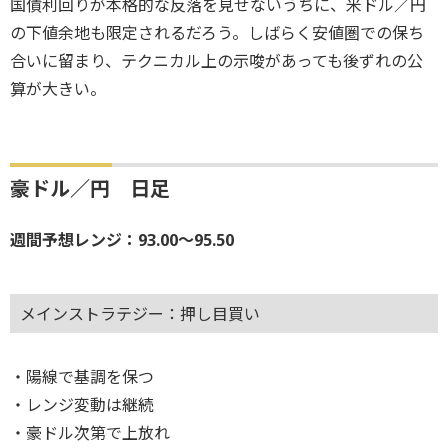
国債利回りが本格的な反落を見せないうちに、米ドル／円
の下値余地も限定されるだろう。しばらく安値圏での保ち
合いに留まり、テクニカル上の示唆があっても後ずれの公
算が大きい。
豪ドル／円 日足
週間予想レンジ：93.00～95.50
メインストラテジー：押し目買い
・陽線で基調を保つ
・レンジ変動は継続
・豪ドル次第で上放れ