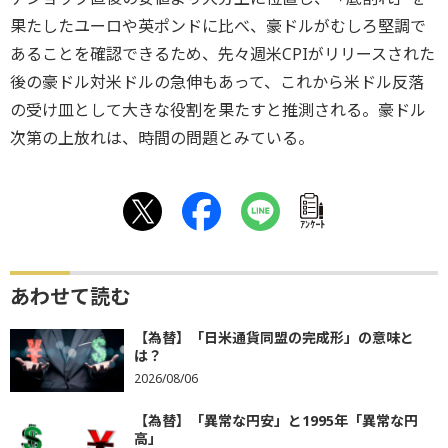
果たしたユーロや英ポンドに比べ、豪ドルがむしろ堅調で
あることを確認できるため、先々週米CPIがリリースされた
後の豪ドル対米ドルの急伸もあって、これから米ドル反落
の受け皿として大きな役割を果たすと推測される。豪ドル
次第の上放れは、時間の問題とみている。
ｱﾝｹｰﾄ
あわせて読む
【為替】「日米通貨同盟の完成形」の意味と
は？
2026/08/06
【為替】「異常な円安」と1995年「異常な円
高」