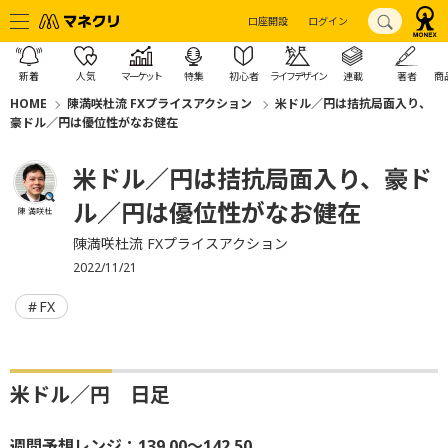
口座開設
ログイン
新着
人気
マーケット
特集
初心者
ライフデザイン
連載
著者
商
HOME
陳満咲杜流 FXプライスアクション
米ドル／円は拮抗局面入り、
豪ドル／円は優位性がなお健在
米ドル／円は拮抗局面入り、豪ド
ル／円は優位性がなお健在
陳 満咲杜
陳満咲杜流 FXプライスアクション
2022/11/21
FX
米ドル／円 日足
週間予想レンジ：139.00～142.50