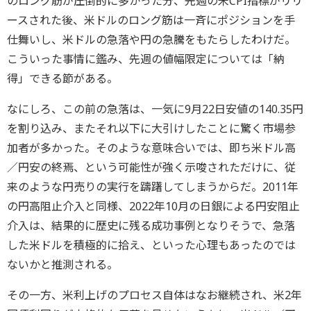
のロング筋が圧倒的に多かった分、先週の米CPI指標がリリ
ースされた後、米ドルのロング筋は一斉にポジションを手
仕舞いし、米ドルの急落や円の急騰をもたらしたわけだ。
こういった事情に鑑み、先週の値幅限定については「納
得」できる節がある。
なにしろ、この前の急落は、一気に9月22日安値の140.35円
を割り込み、またそれ以下に大引けしたことに驚く市場参
加者が多かった。そのような意味合いでは、即ち米ドル高
／円安の終焉、という可能性が強く示唆されただけに、従
来のような円売りの実行を躊躇してしまうからだ。2011年
の円高阻止介入と同様、2022年10月の日銀による円安阻止
介入は、結果的に歴史に残る成功事例となりそうで、急落
した米ドルを積極的に拾え、といった心理もあったのでは
ないかと推測される。
その一方、米利上げのプロセス自体はなお継続され、米2年