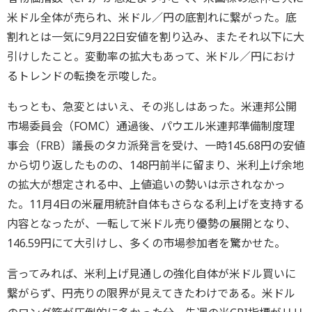
米ドル全体が売られ、米ドル／円の底割れに繋がった。底
割れとは一気に9月22日安値を割り込み、またそれ以下に大
引けしたこと。変動率の拡大もあって、米ドル／円におけ
るトレンドの転換を示唆した。
もっとも、急変とはいえ、その兆しはあった。米連邦公開
市場委員会（FOMC）通過後、パウエル米連邦準備制度理
事会（FRB）議長のタカ派発言を受け、一時145.68円の安値
から切り返したものの、148円前半に留まり、米利上げ余地
の拡大が想定される中、上値追いの勢いは示されなかっ
た。11月4日の米雇用統計自体もさらなる利上げを支持する
内容となったが、一転して米ドル売り優勢の展開となり、
146.59円にて大引けし、多くの市場参加者を驚かせた。
言ってみれば、米利上げ見通しの強化自体が米ドル買いに
繋がらず、円売りの限界が見えてきたわけである。米ドル