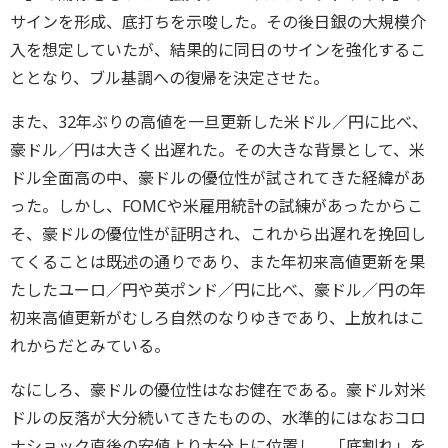
サインを形成、底打ちを示唆した。その後日銀の大規模介
入を想定していたが、結果的に同日のサインを強化するこ
ととなり、ブル基調への復帰を決定させた。
また、32年ぶりの高値を一旦更新した米ドル／円に比べ、
豪ドル／円は大きく出遅れた。その大きな背景として、米
ドル全面高の中、豪ドルの優位性が試されてきた経緯があ
った。しかし、FOMCや米雇用統計の試練があったからこ
そ、豪ドルの優位性が証明され、これから出遅れを挽回し
てくることは既述の通りであり、また年初来高値更新を果
たしたユーロ／円や英ポンド／円に比べ、豪ドル／円の年
初来高値更新がむしろ自然のなりゆきであり、上放れはこ
れからだとみている。
なにしろ、豪ドルの優位性はなお健在である。豪ドル対米
ドルの反落が大分続いてきたものの、水準的にはなおコロ
ナショック直後の安値より大分上に位置し、「底割れ」を