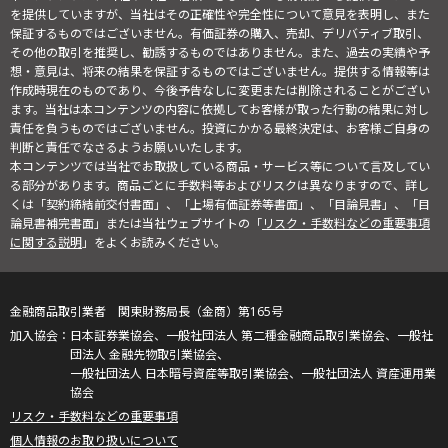
を提供していますが、当社はその正確性や完全性について意見を表明し、また
保証するものではございません。有価証券の購入、売却、デリバティブ取引、
その他の取引を推奨し、勧誘するものではありません。また、過去の実績や予
想・意見は、将来の結果を保証するものではございません。提供する情報等は
作成時現在のものであり、今後予告なしに変更または削除されることがござい
ます。当社は本コンテンツの内容に依拠してお客様が取った行動の結果に対し
責任を負うものではございません。投資にかかる最終決定は、お客様ご自身の
判断と責任でなさるようお願いいたします。
本コンテンツでは当社でお取扱している商品・サービス等について言及してい
る部分があります。商品ごとに手数料等およびリスクは異なりますので、詳し
くは「契約締結前交付書面」、「上場有価証券等書面」、「目論見書」、「目
論見書補完書面」または当社ウェブサイトの「
リスク・手数料などの重要事項
に関する説明
」をよくお読みください。
金融商品取引業者 関東財務局長（金商）第165号
日本証券業協会、一般社団法人 第二種金融商品取引業協会、一般社
団法人 金融先物取引業協会、
一般社団法人 日本暗号資産等取引業協会、一般社団法人 資産運用業
協会
リスク・手数料などの重要事項
個人情報のお取り扱いについて