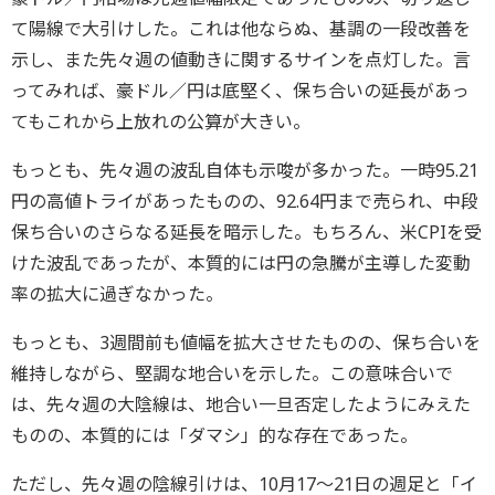
て陽線で大引けした。これは他ならぬ、基調の一段改善を
示し、また先々週の値動きに関するサインを点灯した。言
ってみれば、豪ドル／円は底堅く、保ち合いの延長があっ
てもこれから上放れの公算が大きい。
もっとも、先々週の波乱自体も示唆が多かった。一時95.21
円の高値トライがあったものの、92.64円まで売られ、中段
保ち合いのさらなる延長を暗示した。もちろん、米CPIを受
けた波乱であったが、本質的には円の急騰が主導した変動
率の拡大に過ぎなかった。
もっとも、3週間前も値幅を拡大させたものの、保ち合いを
維持しながら、堅調な地合いを示した。この意味合いで
は、先々週の大陰線は、地合い一旦否定したようにみえた
ものの、本質的には「ダマシ」的な存在であった。
ただし、先々週の陰線引けは、10月17～21日の週足と「イ