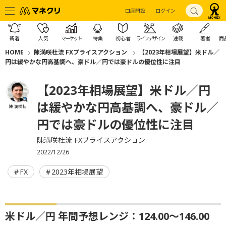
口座開設
ログイン
新着
人気
マーケット
特集
初心者
ライフデザイン
連載
著者
商
HOME
陳満咲杜流 FXプライスアクション
【2023年相場展望】米ドル／
円は緩やかな円高基調へ、豪ドル／円では豪ドルの優位性に注目
【2023年相場展望】米ドル／円
は緩やかな円高基調へ、豪ドル／
陳 満咲杜
円では豪ドルの優位性に注目
陳満咲杜流 FXプライスアクション
2022/12/26
FX
2023年相場展望
米ドル／円 年間予想レンジ：124.00～146.00