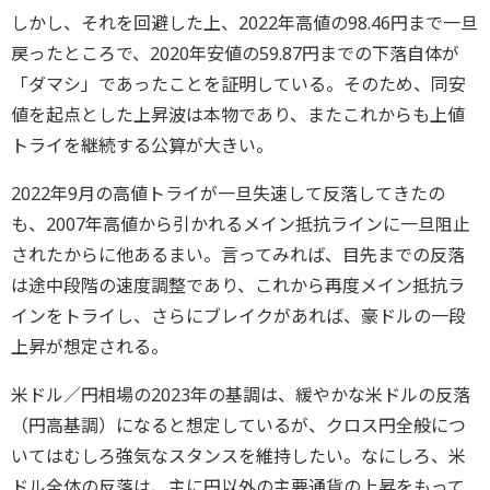
しかし、それを回避した上、2022年高値の98.46円まで一旦
戻ったところで、2020年安値の59.87円までの下落自体が
「ダマシ」であったことを証明している。そのため、同安
値を起点とした上昇波は本物であり、またこれからも上値
トライを継続する公算が大きい。
2022年9月の高値トライが一旦失速して反落してきたの
も、2007年高値から引かれるメイン抵抗ラインに一旦阻止
されたからに他あるまい。言ってみれば、目先までの反落
は途中段階の速度調整であり、これから再度メイン抵抗ラ
インをトライし、さらにブレイクがあれば、豪ドルの一段
上昇が想定される。
米ドル／円相場の2023年の基調は、緩やかな米ドルの反落
（円高基調）になると想定しているが、クロス円全般につ
いてはむしろ強気なスタンスを維持したい。なにしろ、米
ドル全体の反落は、主に円以外の主要通貨の上昇をもって