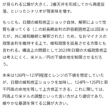
が見られる公算が大きく、2番天井を形成してから再度反
落、といったシナリオが現実味を増す。
もっとも、日銀の緩和修正ショック自体、解釈によって性
質も違ってくる（この前長期金利の許容範囲修正は2回あっ
たが、共に緩和継続と解釈された）ため、なおマイナスの
政策金利を維持する上で、緩和政策を延長させる方策とも
言われる。構造上の問題として2023年日銀の大幅政策修正
は考えにくく、米ドル／円の下値余地を制限させるだろ
う。
本来は126円～127円程度とレンジの下値を想定していた
が、日銀の緩和修正ショックを加味し、124円～125円と若
干円高の余地を残して上方修正できる。これに関しては、
円高より米ドルの調整といった言い方がより適切であり、
緩やかな基調を保てる公算が大きい。