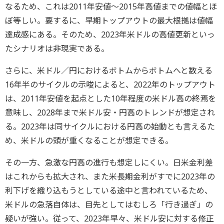
なるため、これは2011年安値～2015年高値までの値幅とほ
ぼ等しい。要するに、早期トップアウトの最大根拠は値幅
達成感にある。そのため、2023年米ドルの高値更新といっ
たシナリオは非現実である。
さらに、米ドル／円におけるボトムからボトムへと数える
16年半のサイクルの示唆によると、2022年のトップアウト
は、2011年安値を起点とした10年程度の米ドル高の終焉を
意味し、2028年まで米ドル安・円高のトレンドが想定され
る。2023年は同サイクルにおける円高の始動とも言えるた
め、米ドルの頭が重くなることが想定できる。
その一方、急激な円高の進行も想定しにくい。日米金利差
はこれからも拡大され、また米長期金利がすでに2023年の
利下げを織り込もうとしている途中と言われているため、
米ドルの急落自体は、目先としてはむしろ「行き過ぎ」の
疑いが強い。従って、2023年早々、米ドル安に対する修正