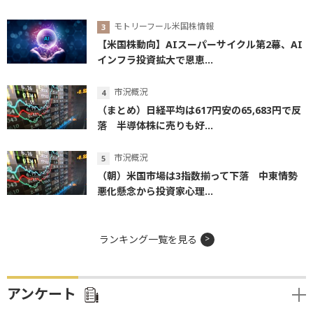
モトリーフール米国株情報
【米国株動向】AIスーパーサイクル第2幕、AI
インフラ投資拡大で恩恵...
市況概況
（まとめ）日経平均は617円安の65,683円で反
落 半導体株に売りも好...
市況概況
（朝）米国市場は3指数揃って下落 中東情勢
悪化懸念から投資家心理...
ランキング一覧を見る
アンケート