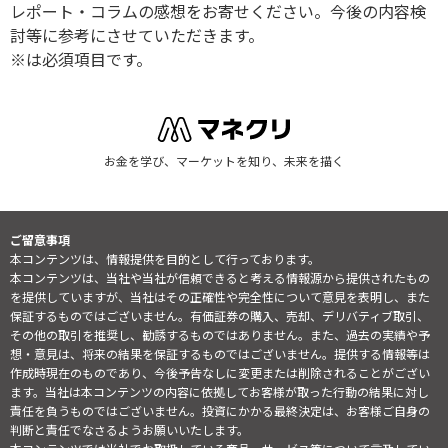
レポート・コラムの感想をお寄せください。今後の内容検
討等に参考にさせていただきます。
※は必須項目です。
お金を学び、マーケットを知り、未来を描く
ご留意事項
本コンテンツは、情報提供を目的として行っております。
本コンテンツは、当社や当社が信頼できると考える情報源から提供されたもの
を提供していますが、当社はその正確性や完全性について意見を表明し、また
保証するものではございません。有価証券の購入、売却、デリバティブ取引、
その他の取引を推奨し、勧誘するものではありません。また、過去の実績や予
想・意見は、将来の結果を保証するものではございません。提供する情報等は
作成時現在のものであり、今後予告なしに変更または削除されることがござい
ます。当社は本コンテンツの内容に依拠してお客様が取った行動の結果に対し
責任を負うものではございません。投資にかかる最終決定は、お客様ご自身の
判断と責任でなさるようお願いいたします。