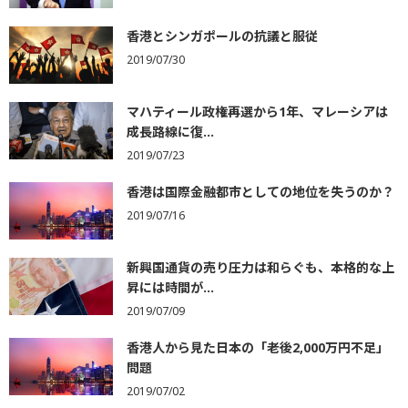
香港とシンガポールの抗議と服従
2019/07/30
マハティール政権再選から1年、マレーシアは
成長路線に復...
2019/07/23
香港は国際金融都市としての地位を失うのか？
2019/07/16
新興国通貨の売り圧力は和らぐも、本格的な上
昇には時間が...
2019/07/09
香港人から見た日本の「老後2,000万円不足」
問題
2019/07/02