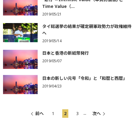
Time Value（...
2019/05/21
タイ総選挙の結果が確定――親軍政勢力が政権維持
へ
2019/05/14
日本と香港の新紙幣発行
2019/05/07
日本の新しい元号「令和」と「和暦と西暦」
2019/04/23
...
前へ
1
2
3
次へ