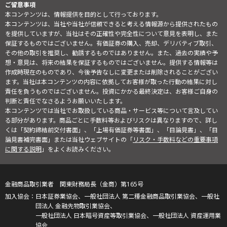
ご留意事項
本コンテンツは、情報提供を目的として行っております。
本コンテンツは、当社や当社が信頼できると考える情報源から提供されたもの
を提供していますが、当社はその正確性や完全性について意見を表明し、また
保証するものではございません。有価証券の購入、売却、デリバティブ取引、
その他の取引を推奨し、勧誘するものではありません。また、過去の実績や予
想・意見は、将来の結果を保証するものではございません。提供する情報等は
作成時現在のものであり、今後予告なしに変更または削除されることがござい
ます。当社は本コンテンツの内容に依拠してお客様が取った行動の結果に対し
責任を負うものではございません。投資にかかる最終決定は、お客様ご自身の
判断と責任でなさるようお願いいたします。
本コンテンツでは当社でお取扱している商品・サービス等について言及してい
る部分があります。商品ごとに手数料等およびリスクは異なりますので、詳し
くは「契約締結前交付書面」、「上場有価証券等書面」、「目論見書」、「目
論見書補完書面」または当社ウェブサイトの「
リスク・手数料などの重要事項
に関する説明
」をよくお読みください。
金融商品取引業者 関東財務局長（金商）第165号
日本証券業協会、一般社団法人 第二種金融商品取引業協会、一般社
団法人 金融先物取引業協会、
一般社団法人 日本暗号資産等取引業協会、一般社団法人 資産運用業
協会