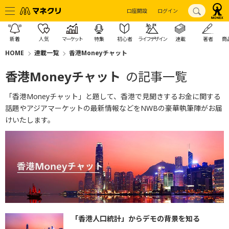
口座開設
ログイン
新着
人気
マーケット
特集
初心者
ライフデザイン
連載
著者
商
HOME
連載一覧
香港Moneyチャット
香港Moneyチャット
の記事一覧
「香港Moneyチャット」と題して、香港で見聞きするお金に関する
話題やアジアマーケットの最新情報などをNWBの豪華執筆陣がお届
けいたします。
「香港人口統計」からデモの背景を知る