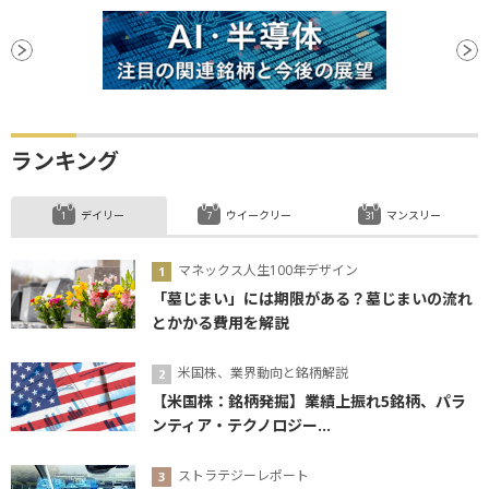
ランキング
デイリー
ウイークリー
マンスリー
マネックス人生100年デザイン
「墓じまい」には期限がある？墓じまいの流れ
とかかる費用を解説
米国株、業界動向と銘柄解説
【米国株：銘柄発掘】業績上振れ5銘柄、パラ
ンティア・テクノロジー...
ストラテジーレポート