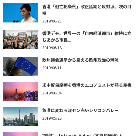
香港「逃亡犯条例」改正延期と反対派、次の目
標
2019/06/25
香港デモ、世界一の「自由経済都市」維持に立
ちあがる市民...
2019/06/18
欧州議会選挙から見える欧州政治の潮流
2019/06/11
米中貿易摩擦を香港のエコノミストが語る良書
2019/06/04
急激に変わる深セン――赤いシリコンバレー
2019/05/28
“寄付”＝Intrinsic Value（本質的価値) と