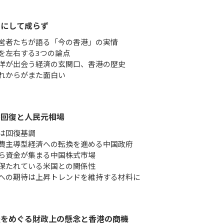
日にして成らず
営者たちが語る「今の香港」の実情
を左右する3つの論点
洋が出会う経済の玄関口、香港の歴史
れからがまた面白い
需回復と人民元相場
は回復基調
費主導型経済への転換を進める中国政府
ら資金が集まる中国株式市場
保たれている米国との関係性
への期待は上昇トレンドを維持する材料に
法をめぐる財政上の懸念と香港の商機