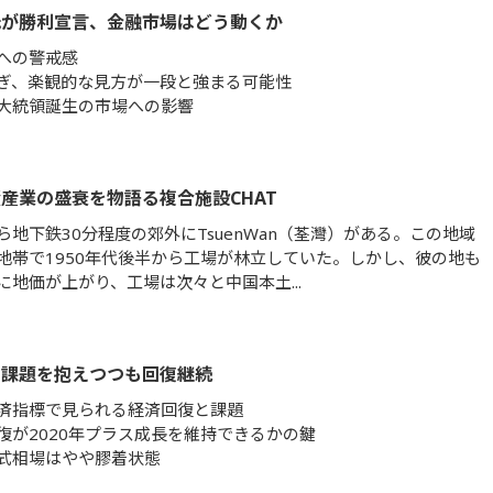
氏が勝利宣言、金融市場はどう動くか
への警戒感
ぎ、楽観的な見方が一段と強まる可能性
大統領誕生の市場への影響
産業の盛衰を物語る複合施設CHAT
ら地下鉄30分程度の郊外にTsuenWan（荃灣）がある。この地域
地帯で1950年代後半から工場が林立していた。しかし、彼の地も
に地価が上がり、工場は次々と中国本土...
、課題を抱えつつも回復継続
済指標で見られる経済回復と課題
復が2020年プラス成長を維持できるかの鍵
式相場はやや膠着状態