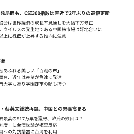
発局面も、CSI300指数は直近で2年ぶりの高値更新
協会は世界経済の成長率見通しを大幅下方修正
ナウイルスの発生地である中国株市場は好地合いに
以上に株価が上昇する傾向に注意
う街
然あふれる美しい「百湖の市」
舞台、近年は産業が急速に発達
門大学もあり学園都市の顔も持つ
選・蔡英文総統再選、中国との緊張高まる
去最高の817万票を獲得、韓氏の敗因は？
制度」に台湾世論が拒否反応
国への対抗措置に台湾を利用