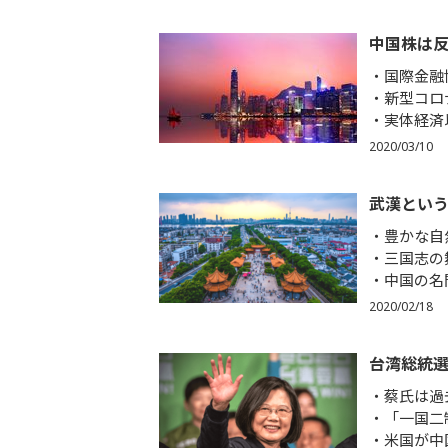
中国株は反
国際金融
新型コロ
実体経済
2020/03/10
武漢とい
豊かな自
三国志の
中国の名
2020/02/18
台湾総統
蔡氏は過
「一国二
米国が中