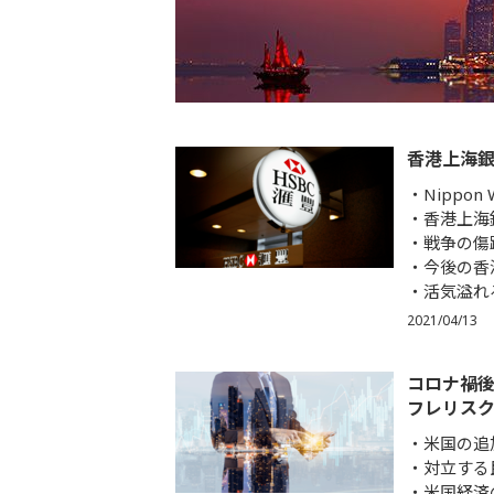
香港上海
Nippon
香港上海
戦争の傷
今後の香
活気溢れ
2021/04/13
コロナ禍
フレリス
米国の追
対立する
米国経済