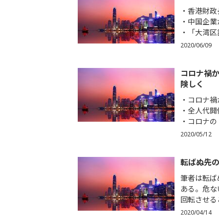
香港財政
中国企業
「大湾区
2020/06/09
コロナ禍
険しく
コロナ禍
全人代開
コロナの
2020/05/12
転ばぬ先
筆者は転ば
ある。危な
回転させる
2020/04/14