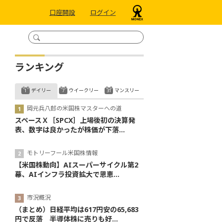
口座開設
ログイン
ランキング
デイリー
ウイークリー
マンスリー
岡元兵八郎の米国株マスターへの道
スペースＸ［SPCX］上場後初の決算発
表、数字は良かったが株価が下落...
モトリーフール米国株情報
【米国株動向】AIスーパーサイクル第2
幕、AIインフラ投資拡大で恩恵...
市況概況
（まとめ）日経平均は617円安の65,683
円で反落 半導体株に売りも好...