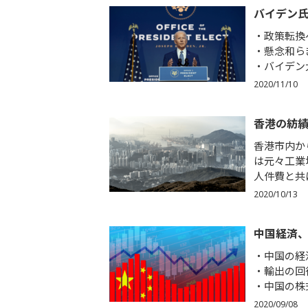
バイデン
政策転換
懸念和ら
バイデン
2020/11/10
香港の紡績
香港市内か
は元々工業
人件費と共
2020/10/13
中国経済
中国の経
輸出の回
中国の株
2020/09/08