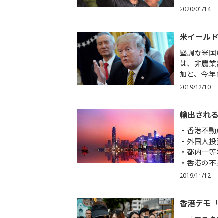
2020/01/14
米イール
堅調な米国
は、非農業
加と、今年
2019/12/10
輸出され
香港不動
外国人投
都内一等
香港の不
2019/11/12
香港デモ