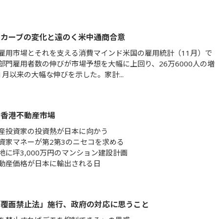
ドカーブの変化と遠のく米中通商合意
雇用市場とそれを支える消費マインド米国の雇用統計（11月）で
部門雇用者数の伸びが市場予想を大幅に上回り、26万6000人の増
1月以来の大幅な伸びを示した。家計...
る香港不動産市場
産投資家の投資熱が日本に向かう
資家マネーが第2第3のニセコを求める
地に坪3,000万円のマンション建設計画
動産価格が日本に輸出される日
「覆面禁止法」施行、政府の対応に思うこと