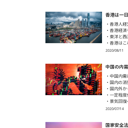
香港は一
香港人経
香港経済
東洋と西
香港はこ
2020/08/11
中国の内
中国内需
国内の消
国内外か
一定程度
景気回復
2020/07/14
国家安全