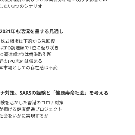
したい3つのシナリオ
は2021年も活況を呈する見通し
年の株式相場は下落から急回復
はIPO調達額で1位に返り咲き
IPO調達額2位は香港取引所
群のIPO志向は強まる
本市場としての存在感は不変
ナ対策、SARSの経験と「健康寿命社会」を考える
の経験を活かした香港のコロナ対策
が掲げる健康促進プロジェクト
社会をいかに実現するか