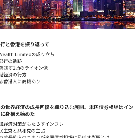
銀行と香港を振り返って
 Wealth Limitedの成り立ち
銀行の軌跡
跡残す2頭のライオン像
港経済の行方
る香港人に商機あり
後の世界経済の成長回復を織り込む展開、米国債券相場はイン
クに身構え始めた
加経済対策がもたらすインフレ
民主党と共和党の主張
の成長確度の高まりが米国債券相場に及ぼす影響とは