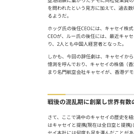
空港閉鎖に繋がったデモに同社従業員の
を問われたという見方に加えて、過去数
るようだ。
ホッグ氏の後任CEOには、キャセイ株式
CEOが、ルー氏の後任には、最近キャセイ傘下
り、2人とも中国人経営者となった。
しかも、今回の辞任劇は、キャセイから
憶測を呼んでおり、キャセイの株価（香港市
まり名門航空会社キャセイが、香港デモ
戦後の混乱期に創業し世界有数
さて、ここで渦中のキャセイの歴史を紐解いてみ
はキャセイと提携(現在は全日空と提携
セイ本社には何度も足を運んだことがあ