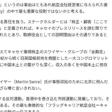
」というのは事由はともあれ航空会社経営者に与えられた善
 Duty）の中で最も重要な役割ではないかと考える。
る責任を負う。ステークホルダーとは「株主・顧客（ここで
」と定義されれば、キャセイのプレスリリースを読む限りで
れたとあり、取締役会としての説明理由はその通りであると
えてキャセイ筆頭株主のスワイヤー・グループの「金勘定」
世紀から続く旧英国植民地を商圏とした一大コングロマリット
に中国本土との繋がりも深く、収入の多くを中国本土に依存
ー（Merlin Swire）氏が事態収拾のために北京に飛んだ
ざら噂と言いきれない。
する反対運動。香港中を巻き込む市民運動に発展しており、そ
ある。その最も象徴的な「フラッグキャリア航空会社＝キャ
火の粉の一片であろう。