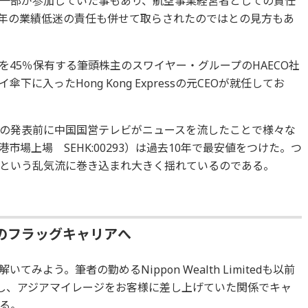
一部が参加していた事もあり、航空事業経営者としての責任
年の業績低迷の責任も併せて取らされたのではとの見方もあ
を45％保有する筆頭株主のスワイヤー・グループのHAECO社
に入ったHong Kong Expressの元CEOが就任してお
の発表前に中国国営テレビがニュースを流したことで様々な
場上場 SEHK:00293）は過去10年で最安値をつけた。つ
という乱気流に巻き込まれ大きく揺れているのである。
のフラッグキャリアへ
よう。筆者の勤めるNippon Wealth Limitedも以前
)し、アジアマイレージをお客様に差し上げていた関係でキャ
る。