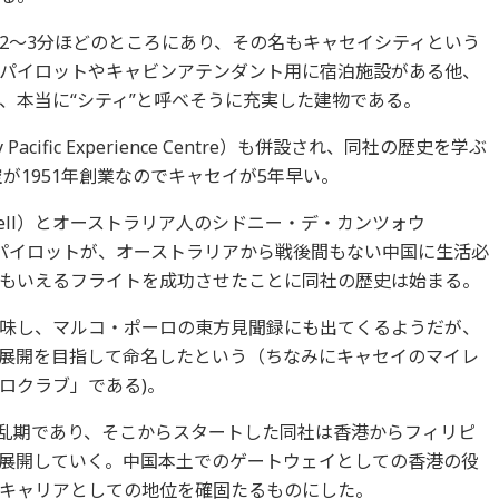
2～3分ほどのところにあり、その名もキャセイシティという
パイロットやキャビンアテンダント用に宿泊施設がある他、
、本当に“シティ”と呼べそうに充実した建物である。
cific Experience Centre）も併設され、同社の歴史を学ぶ
が1951年創業なのでキャセイが5年早い。
rrell）とオーストラリア人のシドニー・デ・カンツォウ
人の元空軍パイロットが、オーストラリアから戦後間もない中国に生活必
もいえるフライトを成功させたことに同社の歴史は始まる。
味し、マルコ・ポーロの東方見聞録にも出てくるようだが、
展開を目指して命名したという（ちなみにキャセイのマイレ
ロクラブ」である)。
混乱期であり、そこからスタートした同社は香港からフィリピ
展開していく。中国本土でのゲートウェイとしての香港の役
キャリアとしての地位を確固たるものにした。