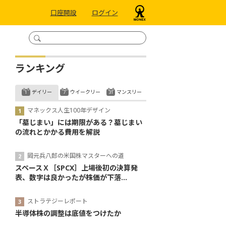
口座開設
ログイン
ランキング
デイリー
ウイークリー
マンスリー
マネックス人生100年デザイン
「墓じまい」には期限がある？墓じまい
の流れとかかる費用を解説
岡元兵八郎の米国株マスターへの道
スペースＸ［SPCX］上場後初の決算発
表、数字は良かったが株価が下落...
ストラテジーレポート
半導体株の調整は底値をつけたか