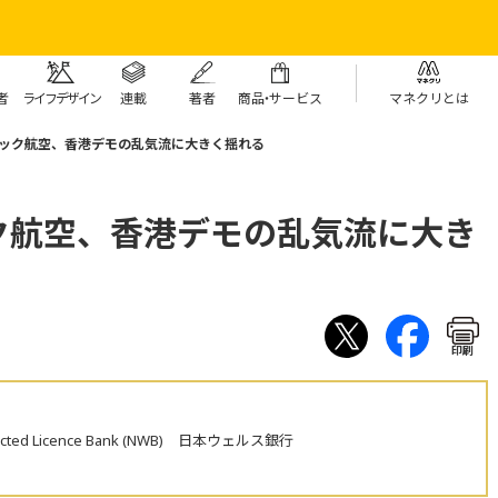
者
ライフデザイン
連載
著者
商
品・
サービス
マネクリとは
ック航空、香港デモの乱気流に大きく揺れる
ク航空、香港デモの乱気流に大き
印刷
estricted Licence Bank (NWB) 日本ウェルス銀行