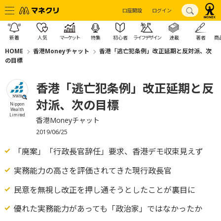
口座開設
ログイン
新着
人気
マーケット
特集
初心者
ライフデザイン
連載
著者
商
HOME
香港Moneyチャット
香港「逃亡犯条例」改正延期と反対派、次
の目標
香港「逃亡犯条例」改正延期と反
対派、次の目標
Nippon
Wealth
Limited
香港Moneyチャット
2019/06/25
「廃案」「行政長官辞任」要求、香港デモ収束見えず
実務能力の高さを評価されてきた現行政長官
民意を無視し改正を押し通そうとしたことが裏目に
優れた実務能力があっても「政治家」ではなかったか