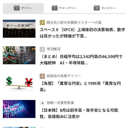
デイリー
ウイークリー
マンスリー
岡元兵八郎の米国株マスターへの道
スペースＸ［SPCX］上場後初の決算発表、数字
は良かったが株価が下落...
市況概況
（まとめ）日経平均は2,342円高の66,300円で
大幅続伸 AI・半導体銘...
吉田恒の為替デイリー
【為替】「異常な円安」と1995年「異常な円
高」
相場一点喜怒哀楽
【日本株】8月は前半高・後半安となる可能
性、高値掴みに注意か