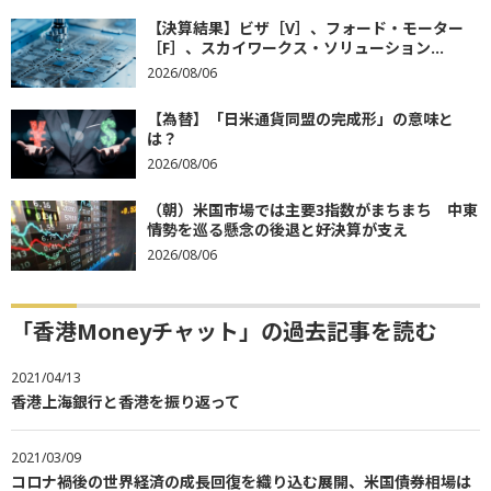
【決算結果】ビザ［V］、フォード・モーター
［F］、スカイワークス・ソリューション...
2026/08/06
【為替】「日米通貨同盟の完成形」の意味と
は？
2026/08/06
（朝）米国市場では主要3指数がまちまち 中東
情勢を巡る懸念の後退と好決算が支え
2026/08/06
「香港Moneyチャット」の過去記事を読む
2021/04/13
香港上海銀行と香港を振り返って
2021/03/09
コロナ禍後の世界経済の成長回復を織り込む展開、米国債券相場は