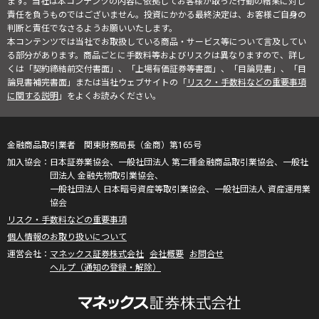
ます。当社は本コンテンツの内容に依拠してお客様が取った行動の結果に対し
責任を負うものではございません。投資にかかる最終決定は、お客様ご自身の
判断と責任でなさるようお願いいたします。
本コンテンツでは当社でお取扱している商品・サービス等について言及してい
る部分があります。商品ごとに手数料等およびリスクは異なりますので、詳し
くは「契約締結前交付書面」、「上場有価証券等書面」、「目論見書」、「目
論見書補完書面」または当社ウェブサイトの「
リスク・手数料などの重要事項
に関する説明
」をよくお読みください。
金融商品取引業者 関東財務局長（金商）第165号
日本証券業協会、一般社団法人 第二種金融商品取引業協会、一般社
団法人 金融先物取引業協会、
一般社団法人 日本暗号資産等取引業協会、一般社団法人 資産運用業
協会
リスク・手数料などの重要事項
個人情報のお取り扱いについて
マネックス証券株式会社
会社概要
お問合せ
ヘルプ（通知の登録・解除）