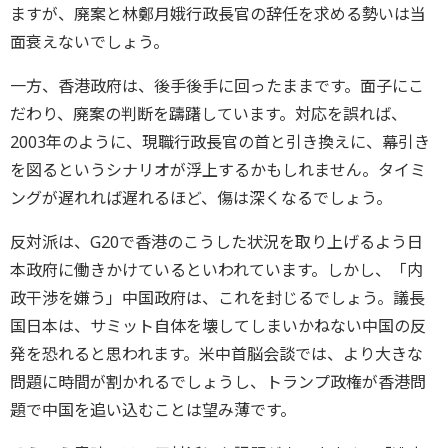
ますが、廃案と林鄭月娥行政長官の辞任を求める勢いは当
面衰えないでしょう。
一方、香港政府は、後手後手に回ったままです。面子にこ
だわり、廃案の判断を躊躇しています。対応を誤れば、
2003年のように、現職行政長官の首と引き換えに、幕引き
を図るというシナリオが浮上するかもしれません。タイミ
ングが遅れれば遅れるほど、傷は深くなるでしょう。
反対派は、G20で香港のこうした状況を取り上げるよう日
本政府に働きかけているといわれています。しかし、「内
政干渉を嫌う」中国政府は、これを封じるでしょう。議長
国日本は、サミット自体を壊してしまいかねない中国の反
発を恐れると思われます。米中首脳会談では、より大きな
問題に時間が割かれるでしょうし、トランプ政権が香港問
題で中国を追い込むことは望み薄です。