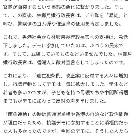
官隊が衝突するという事態の悪化に繋がりました。そし
て、この直後、林鄭月娥行政長官は、デモ隊を「暴徒」と
呼び、警察側のゴム弾や催涙弾の使用を肯定しました。
これで、香港社会から林鄭月娥行政長官への支持は、急低
下しました。デモに参加していたのは、ふつうの民衆で
す。そして、武装しているものなどいませんでした。林鄭月
娥行政長官は、香港人に敵対宣言をしてしまったのです。
これにより、「逃亡犯条例」改正案に反対する人々は増加
し、抗議行動としてデモは一気に拡大しました。学生など
若者も多いのですが、子どもを持つ母親たちや中間所得層
までもがデモに加わって反対の声を挙げました。
「雨傘運動」の時は普通選挙権や香港の自治など政治問題
が理由だったため、抗議デモに参加することに消極的だっ
た人も多かったのですが、今回のデモに、そうした人たち