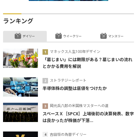
ランキング
デイリー
ウイークリー
マンスリー
マネックス人生100年デザイン
「墓じまい」には期限がある？墓じまいの流れ
とかかる費用を解説
ストラテジーレポート
半導体株の調整は底値をつけたか
岡元兵八郎の米国株マスターへの道
スペースＸ［SPCX］上場後初の決算発表、数字
は良かったが株価が下落...
吉田恒の為替デイリー