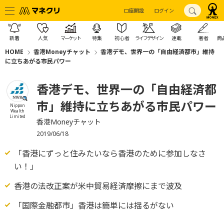
口座開設
ログイン
新着
人気
マーケット
特集
初心者
ライフデザイン
連載
著者
商
HOME
香港Moneyチャット
香港デモ、世界一の「自由経済都市」維持
に立ちあがる市民パワー
香港デモ、世界一の「自由経済都
市」維持に立ちあがる市民パワー
Nippon
Wealth
Limited
香港Moneyチャット
2019/06/18
「香港にずっと住みたいなら香港のために参加しなさ
い！」
香港の法改正案が米中貿易経済摩擦にまで波及
「国際金融都市」香港は簡単には揺るがない