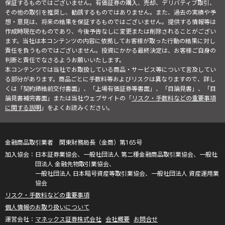
保証するものではございません。有価証券の購入、売却、デリバティブ取引、
その他の取引を推奨し、勧誘するものではありません。また、過去の実績や予
想・意見は、将来の結果を保証するものではございません。提供する情報等は
作成時現在のものであり、今後予告なしに変更または削除されることがござい
ます。当社は本コンテンツの内容に依拠してお客様が取った行動の結果に対し
責任を負うものではございません。投資にかかる最終決定は、お客様ご自身の
判断と責任でなさるようお願いいたします。
本コンテンツでは当社でお取扱している商品・サービス等について言及してい
る部分があります。商品ごとに手数料等およびリスクは異なりますので、詳し
くは「契約締結前交付書面」、「上場有価証券等書面」、「目論見書」、「目
論見書補完書面」または当社ウェブサイトの「
リスク・手数料などの重要事項
に関する説明
」をよくお読みください。
金融商品取引業者 関東財務局長（金商）第165号
日本証券業協会、一般社団法人 第二種金融商品取引業協会、一般社
団法人 金融先物取引業協会、
一般社団法人 日本暗号資産等取引業協会、一般社団法人 資産運用業
協会
リスク・手数料などの重要事項
個人情報のお取り扱いについて
マネックス証券株式会社
会社概要
お問合せ