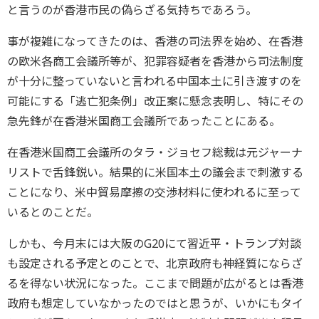
と言うのが香港市民の偽らざる気持ちであろう。
事が複雑になってきたのは、香港の司法界を始め、在香港
の欧米各商工会議所等が、犯罪容疑者を香港から司法制度
が十分に整っていないと言われる中国本土に引き渡すのを
可能にする「逃亡犯条例」改正案に懸念表明し、特にその
急先鋒が在香港米国商工会議所であったことにある。
在香港米国商工会議所のタラ・ジョセフ総裁は元ジャーナ
リストで舌鋒鋭い。結果的に米国本土の議会まで刺激する
ことになり、米中貿易摩擦の交渉材料に使われるに至って
いるとのことだ。
しかも、今月末には大阪のG20にて習近平・トランプ対談
も設定される予定とのことで、北京政府も神経質にならざ
るを得ない状況になった。ここまで問題が広がるとは香港
政府も想定していなかったのではと思うが、いかにもタイ