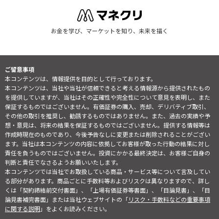
お金を学び、マーケットを知り、未来を描く
ご留意事項
本コンテンツは、情報提供を目的として行っております。
本コンテンツは、当社や当社が信頼できると考える情報源から提供されたもの
を提供していますが、当社はその正確性や完全性について意見を表明し、また
保証するものではございません。有価証券の購入、売却、デリバティブ取引、
その他の取引を推奨し、勧誘するものではありません。また、過去の実績や予
想・意見は、将来の結果を保証するものではございません。提供する情報等は
作成時現在のものであり、今後予告なしに変更または削除されることがござい
ます。当社は本コンテンツの内容に依拠してお客様が取った行動の結果に対し
責任を負うものではございません。投資にかかる最終決定は、お客様ご自身の
判断と責任でなさるようお願いいたします。
本コンテンツでは当社でお取扱している商品・サービス等について言及してい
る部分があります。商品ごとに手数料等およびリスクは異なりますので、詳し
くは「契約締結前交付書面」、「上場有価証券等書面」、「目論見書」、「目
論見書補完書面」または当社ウェブサイトの「
リスク・手数料などの重要事項
に関する説明
」をよくお読みください。