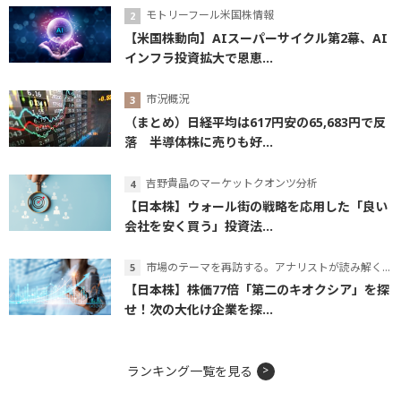
モトリーフール米国株情報
【米国株動向】AIスーパーサイクル第2幕、AI
インフラ投資拡大で恩恵...
市況概況
（まとめ）日経平均は617円安の65,683円で反
落 半導体株に売りも好...
吉野貴晶のマーケットクオンツ分析
【日本株】ウォール街の戦略を応用した「良い
会社を安く買う」投資法...
市場のテーマを再訪する。アナリストが読み解くテーマの本質
【日本株】株価77倍「第二のキオクシア」を探
せ！次の大化け企業を探...
ランキング一覧を見る