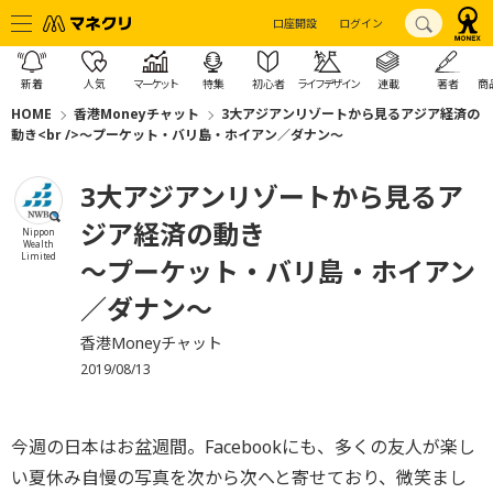
口座開設
ログイン
新着
人気
マーケット
特集
初心者
ライフデザイン
連載
著者
商
HOME
香港Moneyチャット
3大アジアンリゾートから見るアジア経済の
動き<br />～プーケット・バリ島・ホイアン／ダナン～
3大アジアンリゾートから見るア
ジア経済の動き
Nippon
Wealth
Limited
～プーケット・バリ島・ホイアン
／ダナン～
香港Moneyチャット
2019/08/13
今週の日本はお盆週間。Facebookにも、多くの友人が楽し
い夏休み自慢の写真を次から次へと寄せており、微笑まし