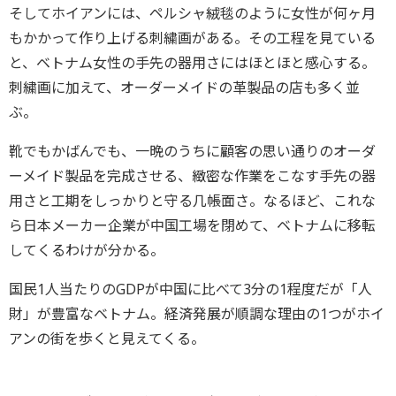
そしてホイアンには、ペルシャ絨毯のように女性が何ヶ月
もかかって作り上げる刺繍画がある。その工程を見ている
と、ベトナム女性の手先の器用さにはほとほと感心する。
刺繍画に加えて、オーダーメイドの革製品の店も多く並
ぶ。
靴でもかばんでも、一晩のうちに顧客の思い通りのオーダ
ーメイド製品を完成させる、緻密な作業をこなす手先の器
用さと工期をしっかりと守る几帳面さ。なるほど、これな
ら日本メーカー企業が中国工場を閉めて、ベトナムに移転
してくるわけが分かる。
国民1人当たりのGDPが中国に比べて3分の1程度だが「人
財」が豊富なベトナム。経済発展が順調な理由の1つがホイ
アンの街を歩くと見えてくる。