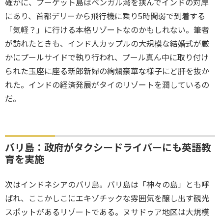
確かに、プーケット島はベンガル湾を挟んでインドの対岸
にあり、首都デリーから飛行機に乗り5時間弱で到着する
「気軽？」に行ける本格リゾートなのかもしれない。筆者
が訪れたときも、インド人カップルの大規模な結婚式が厳
かにプールサイドで執り行われ、プール真ん中に取り付け
られた玉座に座る新郎新婦の絢爛豪華な様子にど肝を抜か
れた。インドの経済発展がタイのリゾートを潤しているの
だ。
バリ島：政府がタクシードライバーにも英語教
育を実施
次はインドネシアのバリ島。バリ島は「神々の島」とも呼
ばれ、ここかしこにエキゾチックな雰囲気を醸し出す観光
スポットがあるリゾートである。ヌサドゥア地区は大規模