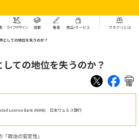
者
ライフデザイン
連載
著者
商
品・
サービス
マネクリとは
市としての地位を失うのか？
としての地位を失うのか？
印刷
estricted Licence Bank (NWB) 日本ウェルス銀行
の「政治の安定性」