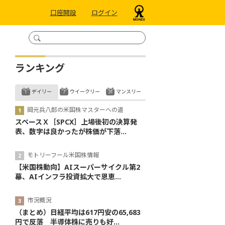
口座開設
ログイン
ランキング
デイリー
ウイークリー
マンスリー
岡元兵八郎の米国株マスターへの道
スペースＸ［SPCX］上場後初の決算発
表、数字は良かったが株価が下落...
モトリーフール米国株情報
【米国株動向】AIスーパーサイクル第2
幕、AIインフラ投資拡大で恩恵...
市況概況
（まとめ）日経平均は617円安の65,683
円で反落 半導体株に売りも好...