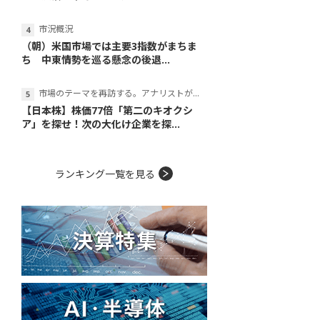
市況概況
（朝）米国市場では主要3指数がまちま
ち 中東情勢を巡る懸念の後退...
市場のテーマを再訪する。アナリストが読み解くテーマの本質
【日本株】株価77倍「第二のキオクシ
ア」を探せ！次の大化け企業を探...
ランキング一覧を見る