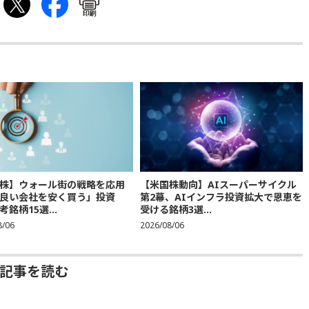
印刷
株】ウォール街の戦略を応用
【米国株動向】AIスーパーサイクル
良い会社を安く買う」投資
第2幕、AIインフラ投資拡大で恩恵を
銘柄15選...
受ける銘柄3選...
8/06
2026/08/06
去記事を読む