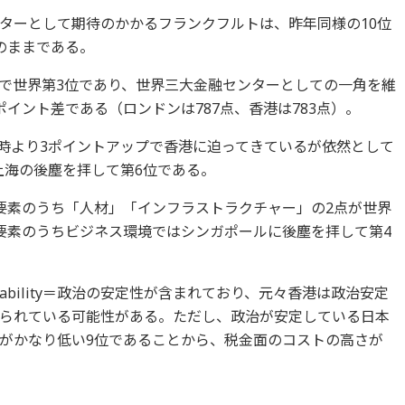
ターとして期待のかかるフランクフルトは、昨年同様の10位
のままである。
で世界第3位であり、世界三大金融センターとしての一角を維
イント差である（ロンドンは787点、香港は783点）。
表時より3ポイントアップで香港に迫ってきているが依然として
で上海の後塵を拝して第6位である。
要素のうち「人材」「インフラストラクチャー」の2点が世界
要素のうちビジネス環境ではシンガポールに後塵を拝して第4
。
 Stability＝政治の安定性が含まれており、元々香港は政治安定
られている可能性がある。ただし、政治が安定している日本
がかなり低い9位であることから、税金面のコストの高さが