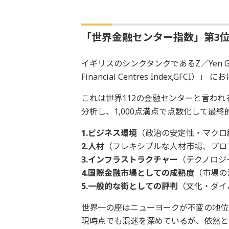
「世界金融センター指数」第3
イギリスのシンクタンクであるZ／Yen Gr
Financial Centres Index,GF
これは世界112の金融センターと言われ
分析し、1,000点満点で点数化して最
1.ビジネス環境
（政治の安定性・マクロ
2.人材
（フレキシブルな人材市場、プロ
3.インフラストラクチャー
（テクノロジ
4.国際金融市場としての成熟度
（市場の
5.一般的な街としての評判
（文化・ダイ
世界一の座はニューヨークが不変の地位
現時点でも混迷を深めているが、依然と