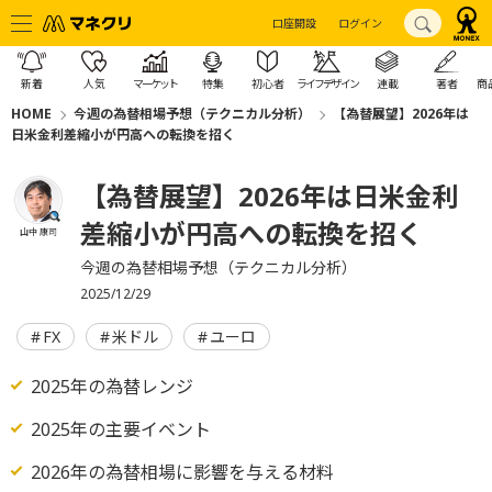
口座開設
ログイン
新着
人気
マーケット
特集
初心者
ライフデザイン
連載
著者
商
HOME
今週の為替相場予想（テクニカル分析）
【為替展望】2026年は
日米金利差縮小が円高への転換を招く
【為替展望】2026年は日米金利
差縮小が円高への転換を招く
山中 康司
今週の為替相場予想（テクニカル分析）
2025/12/29
FX
米ドル
ユーロ
2025年の為替レンジ
2025年の主要イベント
2026年の為替相場に影響を与える材料