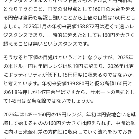
ファンダメンタルズとイベント面から米ドル安・円高相場
となりそうなこと、円安の限界点として160円の大台を超え
る円安は当局も容認し難いことから上値の目処は160円とし
ました。2025年1月の年初来高値158.872円は近くて遠いレ
ジスタンスであり、一時的に超えたとしても160円を大きく
超えることは無いというスタンスです。
そうなると下値の目処はということになりますが、2025年
の米ドル／円も年間レンジは約19円に留まり、2026年は更
にボラティリティが低下し15円程度に収まるのではないか
と考えています。年初来安値139.880円と仮の高値160円と
の61.8％押しが147円台半ばですから、サポートの目処とし
て145円は妥当な線ではないでしょうか。
2026年は145～160円の15円レンジ、年初は円安地合いを継
続して始まるものの160円を大きくは超えられず、中間選挙
に向け日米金利差の方向性に収束していく流れをみておき