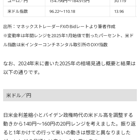
ユーロ／円
154.796円～184.915円
30.119
米ドル指数
96.22～110.18
13.96
出所：マネックストレーダーFXのBidレートより筆者作成
※変動率は年間レンジを2025年1月始値で割ったパーセント、米ド
ル指数は米インターコンチネンタル取引所のDXY指数
なお、2024年末に書いた2025年の相場見通し概要と結果は
以下の通りです。
米ドル／円
日米金利差縮小とバイデン政権時代の米ドル高を調整する
動きから140円～160円の20円レンジを考えました。振り返
ると1年かけての行って来いの動きは想定と異なりました