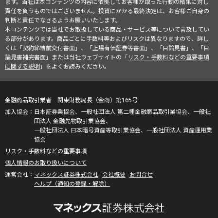
ます。当社は本コンテンツの内容に依拠してお客様が取った行動の結果に対し
責任を負うものではございません。投資にかかる最終決定は、お客様ご自身の
判断と責任でなさるようお願いいたします。
本コンテンツでは当社でお取扱している商品・サービス等について言及してい
る部分があります。商品ごとに手数料等およびリスクは異なりますので、詳し
くは「契約締結前交付書面」、「上場有価証券等書面」、「目論見書」、「目
論見書補完書面」または当社ウェブサイトの「
リスク・手数料などの重要事項
に関する説明
」をよくお読みください。
金融商品取引業者 関東財務局長（金商）第165号
日本証券業協会、一般社団法人 第二種金融商品取引業協会、一般社
団法人 金融先物取引業協会、
一般社団法人 日本暗号資産等取引業協会、一般社団法人 資産運用業
協会
リスク・手数料などの重要事項
個人情報のお取り扱いについて
マネックス証券株式会社
会社概要
お問合せ
ヘルプ（通知の登録・解除）