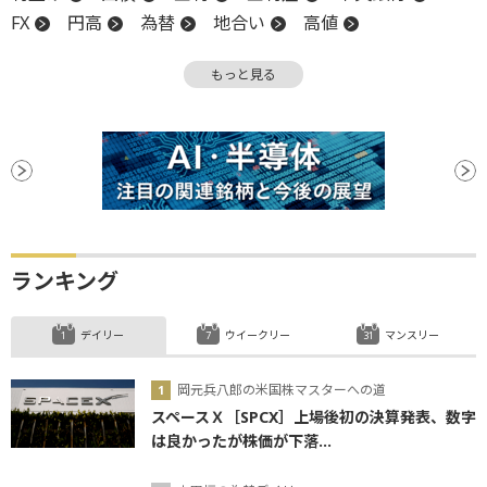
FX
円高
為替
地合い
高値
日米金利差
米連邦準備制度理事会
利回り
もっと見る
円安
為替介入
チャート
日経平均株価
米国株
ボラティリティ
リスク
リスクオフ
インフレ
為替政策
現在値
CB
全面安
長期金利
調整
年初来高値
始値
ECB
上値
FRB
大台
株価指数
為替相場
関税
金融政策
材料
下値
週足
政策金利
日銀
年初来安値
安値
ランキング
利下げ
ローソク足
デイリー
ウイークリー
マンスリー
岡元兵八郎の米国株マスターへの道
スペースＸ［SPCX］上場後初の決算発表、数字
は良かったが株価が下落...