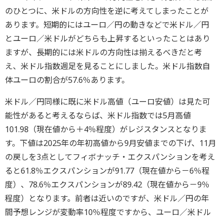
のひとつに、米ドルの方向性を逆に考えてしまったことが
あります。短期的にはユーロ／円の動きなどで米ドル／円
とユーロ／米ドルがどちらも上昇するといったことはあり
ますが、長期的には米ドルの方向性は揃えるべきだと考
え、米ドル指数週足を見ることにしました。米ドル指数自
体ユーロの割合が57.6％あります。
米ドル／円同様に既に米ドル高値（ユーロ安値）は見た可
能性があると考えるならば、米ドル指数では5月高値
101.98（現在値から＋4％程度）がレジスタンスとなりま
す。下値は2025年の年初高値から9月安値までの下げ、11月
の戻しを3点としてフィボナッチ・エクスパンションを考え
ると61.8％エクスパンションが91.77（現在値から－6％程
度）、78.6％エクスパンションが89.42（現在値から－9％
程度）となります。前者は近いのですが、米ドル／円の年
間予想レンジが変動率10％程度ですから、ユーロ／米ドル