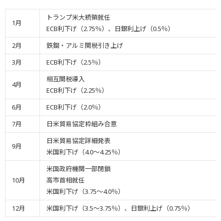
トランプ米大統領就任
1月
ECB利下げ（2.75％）、日銀利上げ（0.5％）
2月
鉄鋼・アルミ関税引き上げ
3月
ECB利下げ（2.5％）
相互関税導入
4月
ECB利下げ（2.25％）
6月
ECB利下げ（2.0％）
7月
日米貿易協定枠組み合意
日米貿易協定詳細発表
9月
米国利下げ（4.0～4.25％）
米国政府機関一部閉鎖
10月
高市首相就任
米国利下げ（3.75～4.0％）
12月
米国利下げ（3.5～3.75％）、日銀利上げ（0.75％）