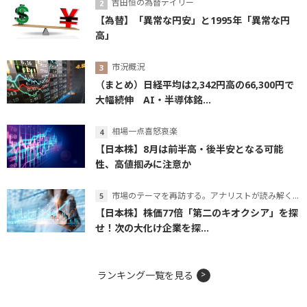
吉田恒の為替デイリー
【為替】「異常な円安」と1995年「異常な円
高」
市況概況
（まとめ）日経平均は2,342円高の66,300円で
大幅続伸 AI・半導体銘...
相場一点喜怒哀楽
【日本株】8月は前半高・後半安となる可能
性、高値掴みに注意か
市場のテーマを再訪する。アナリストが読み解くテーマの本質
【日本株】株価77倍「第二のキオクシア」を探
せ！次の大化け企業を探...
ランキング一覧を見る