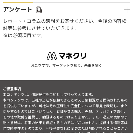
アンケート
レポート・コラムの感想をお寄せください。今後の内容検
討等に参考にさせていただきます。
※は必須項目です。
お金を学び、マーケットを知り、未来を描く
ご留意事項
本コンテンツは、情報提供を目的として行っております。
本コンテンツは、当社や当社が信頼できると考える情報源から提供されたもの
を提供していますが、当社はその正確性や完全性について意見を表明し、また
保証するものではございません。有価証券の購入、売却、デリバティブ取引、
その他の取引を推奨し、勧誘するものではありません。また、過去の実績や予
想・意見は、将来の結果を保証するものではございません。提供する情報等は
作成時現在のものであり、今後予告なしに変更または削除されることがござい