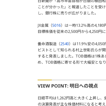
日新聞が「高市早苗首相が日銀の植田和
ことが分かった」と報道したことを受け
し、銀行株に売りが広がりました。
JX金属（
5016
）は一時13.2％高の4,
目標株価を従来の2,500円から4,25
養命酒製造（
2540
）は11.9％安の4,
ビストとして知られる村上世彰氏らが関
すると発表しました。TOB価格は1株あた
め、TOB価格に寄せる形で大幅安とな
VIEW POINT: 明日への視点
日経平均は1,262円高と大きく上昇し
の決算発表が主な株価材料になると考え