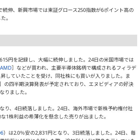
イントで続伸、新興市場では東証グロース250指数が6ポイント高の
した。
8,615円を記録し、大幅に続伸しました。24日の米国市場では
AMD
］などが買われ、主要半導体銘柄で構成されるフィラデ
％上昇していたことを受け、同社株にも買いが入りました。ま
］の四半期決算発表が予定されており、エヌビディアの好決
なりました。
3円となり、4日続落しました。24日、海外市場で新株予約権付社
的な1株利益の希薄化を懸念した売りが出ました。
06
）は2.0％安の2,831円となり、3日続落しました。24日、毎