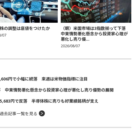
株の調整は底値をつけたか
（朝）米国市場は3指数揃って下落
中東情勢悪化懸念から投資家心理が
8/07
悪化し売り優...
2026/08/07
5,606円で小幅に続落 来週は米物価指標に注目
落 中東情勢悪化懸念から投資家心理が悪化し売り優勢の展開
5,683円で反落 半導体株に売りも好業績銘柄が支え
過去記事一覧を見る