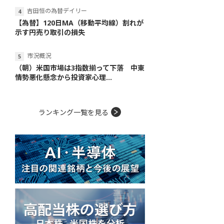
吉田恒の為替デイリー
【為替】120日MA（移動平均線）割れが
示す円売り取引の損失
市況概況
（朝）米国市場は3指数揃って下落 中東
情勢悪化懸念から投資家心理...
ランキング一覧を見る