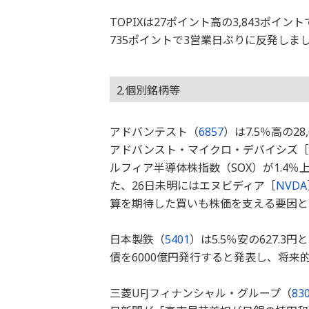
TOPIXは27ポイント高の3,843ポ
735ポイントで3営業日ぶりに反発しま
2.個別銘柄等
アドバンテスト（
6857
）は7.5％高の2
アドバンスト・マイクロ・デバイシズ［
ルフィア半導体株指数（SOX）が1.4
た、26日未明にはエヌビディア［
NVDA
算を期待した買いも株価を支える要因と
日本製鉄（
5401
）は5.5％安の627.
債を6000億円発行すると発表し、将来
三菱UFJフィナンシャル・グループ（
83