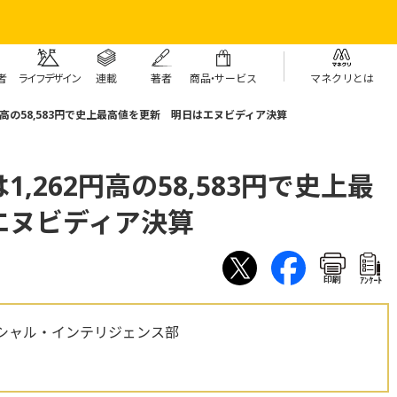
者
ライフデザイン
連載
著者
商
品・
サービス
マネクリとは
円高の58,583円で史上最高値を更新 明日はエヌビディア決算
,262円高の58,583円で史上最
エヌビディア決算
印刷
ｱﾝｹｰﾄ
シャル・インテリジェンス部