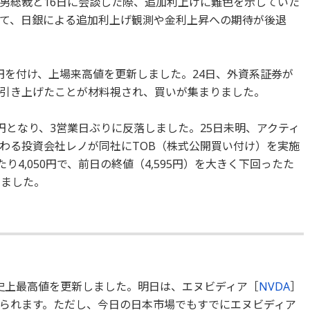
男総裁と16日に会談した際、追加利上げに難色を示していた
て、日銀による追加利上げ観測や金利上昇への期待が後退
180円を付け、上場来高値を更新しました。24日、外資系証券が
0円に引き上げたことが材料視され、買いが集まりました。
050円となり、3営業日ぶりに反落しました。25日未明、アクティ
わる投資会社レノが同社にTOB（株式公開買い付け）を実施
り4,050円で、前日の終値（4,595円）を大きく下回ったた
りました。
、史上最高値を更新しました。明日は、エヌビディア［
NVDA
］
られます。ただし、今日の日本市場でもすでにエヌビディア