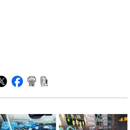
印刷
ｱﾝｹｰﾄ