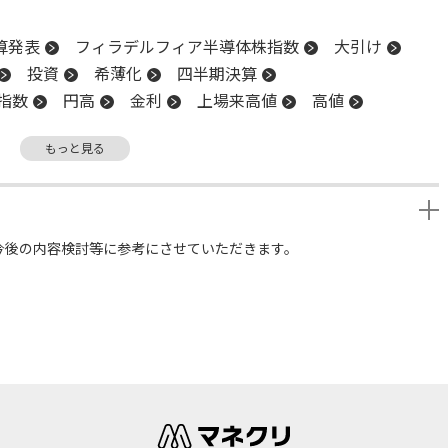
算発表
フィラデルフィア半導体株指数
大引け
投資
希薄化
四半期決算
指数
円高
金利
上場来高値
高値
前場
反発
引け
一段高
終値
もっと見る
算
堅調
後場
材料
社債
新株
TOB
日銀
反落
今後の内容検討等に参考にさせていただきます。