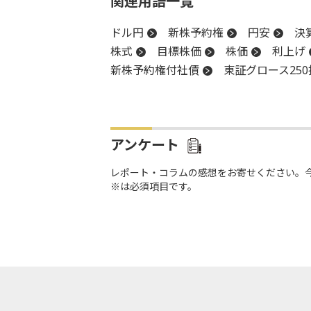
関連用語一覧
ドル円
新株予約権
円安
決
株式
目標株価
株価
利上げ
新株予約権付社債
東証グロース250
TOPIX
米国株
アクティビスト
株式公開
株式公開買い付け
決
新興市場
上場
続伸
続落
アンケート
レポート・コラムの感想をお寄せください。
※は必須項目です。