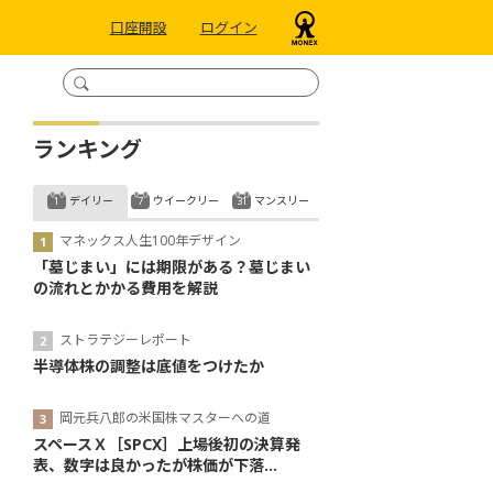
口座開設
ログイン
ランキング
デイリー
ウイークリー
マンスリー
マネックス人生100年デザイン
「墓じまい」には期限がある？墓じまい
の流れとかかる費用を解説
ストラテジーレポート
半導体株の調整は底値をつけたか
岡元兵八郎の米国株マスターへの道
スペースＸ［SPCX］上場後初の決算発
表、数字は良かったが株価が下落...